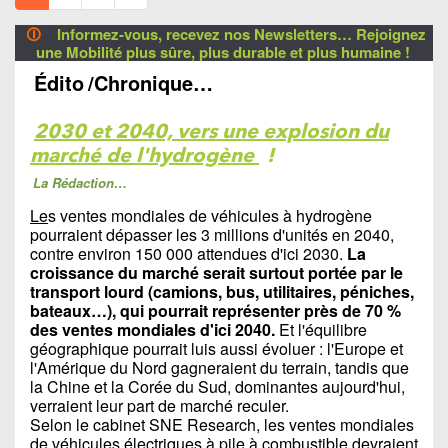
🛈
Informez-vous, recevez nos Newsletters… Rejoignez
une Mobilité plus sûre, plus durable et plus humaine !
Édito
/Chronique…
2030 et 2040, vers une explosion du
marché de l'hydrogène
!
La Rédaction…
Le
s ventes mondiales de véhicules à hydrogène
pourraient dépasser les 3 millions d'unités en 2040,
contre environ 150 000 attendues d'ici 2030.
La
croissance du marché serait surtout portée par le
transport lourd (camions, bus, utilitaires, péniches,
bateaux…), qui pourrait représenter près de 70 %
des ventes mondiales d'ici 2040.
Et l'équilibre
géographique pourrait luis aussi évoluer : l'Europe et
l'Amérique du Nord gagneraient du terrain, tandis que
la Chine et la Corée du Sud, dominantes aujourd'hui,
verraient leur part de marché reculer.
Selon le cabinet SNE Research, les ventes mondiales
de véhicules électriques à pile à combustible devraient