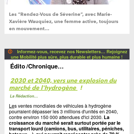
Les “Rendez-Vous de Séverine”, avec Marie-
Xavière Wauquiez, une femme active, toujours
en mouvement…
🛈
Informez-vous, recevez nos Newsletters… Rejoignez
une Mobilité plus sûre, plus durable et plus humaine !
Édito
/Chronique…
2030 et 2040, vers une explosion du
marché de l'hydrogène
!
La Rédaction…
Le
s ventes mondiales de véhicules à hydrogène
pourraient dépasser les 3 millions d'unités en 2040,
contre environ 150 000 attendues d'ici 2030.
La
croissance du marché serait surtout portée par le
transport lourd (camions, bus, utilitaires, péniches,