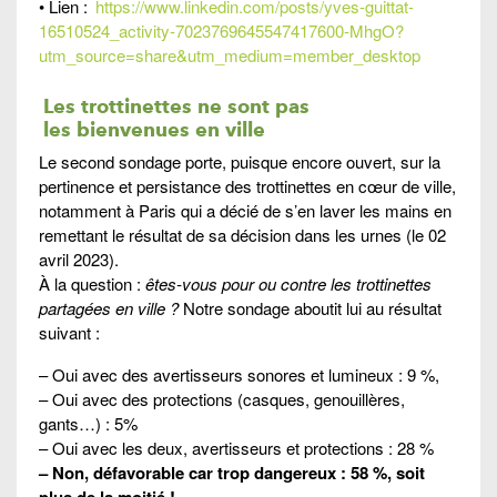
• Lien :
https://www.linkedin.com/posts/yves-guittat-
16510524_activity-7023769645547417600-MhgO?
utm_source=share&utm_medium=member_desktop
Les trottinettes ne sont pas
les bienvenues en ville
Le second sondage porte, puisque encore ouvert, sur la
pertinence et persistance des trottinettes en cœur de ville,
notamment à Paris qui a décié de s’en laver les mains en
remettant le résultat de sa décision dans les urnes (le 02
avril 2023).
À la question :
êtes-vous pour ou contre les trottinettes
partagées en ville ?
Notre sondage aboutit lui au résultat
suivant :
– Oui avec des avertisseurs sonores et lumineux : 9 %,
– Oui avec des protections (casques, genouillères,
gants…) : 5%
– Oui avec les deux, avertisseurs et protections : 28 %
– Non, défavorable car trop dangereux : 58 %, soit
plus de la moitié !