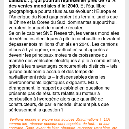
bateaux…), qui pourrait représenter près de 70 %
des ventes mondiales d'ici 2040.
Et l'équilibre
géographique pourrait luis aussi évoluer : l'Europe et
l'Amérique du Nord gagneraient du terrain, tandis que
la Chine et la Corée du Sud, dominantes aujourd'hui,
verraient leur part de marché reculer.
Selon le cabinet SNE Research, les ventes mondiales
de véhicules électriques à pile à combustible devraient
dépasser trois millions d’unités en 2040. Les camions
et bus à hydrogène, en particulier, sont appelés à
devenir les principaux moteurs de croissance du
marché des véhicules électriques à pile à combustible,
grâce à leurs avantages concurrentiels distincts – tels
qu'une autonomie accrue et des temps de
ravitaillement réduits – indispensables dans les
environnements logistiques exigeants. Mais
étrangement, le rapport du cabinet en question ne
présente pas de résultats relatifs au moteur à
combustion à hydrogène alors que quantité de
constructeurs, de par le monde, étudient plus que
sérieusement la question ?
Vérifions encore et encore nos sources d'informations !
L'IA
comme les
réseaux sociaux sont capables de tout… et leur
contraire. Donc, avant de liker, répondre, re-poster, transférer, etc.