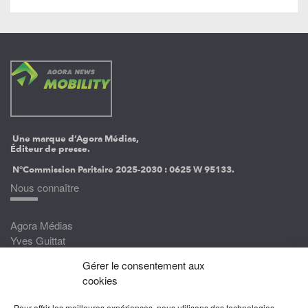
Une marque d’Agora Médias,
Éditeur de presse.
N°Commission Paritaire 2025-2030 :
0625 W 95133.
Nous connaître
Agora Médias
Yves Guittat
Gérer le consentement aux
Nous rejoindre
cookies
Devenez correspondant
Pour offrir les meilleures expériences, nous utilisons des technologies