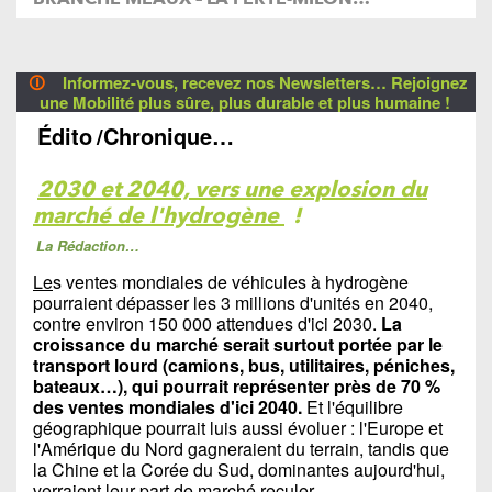
🛈
Informez-vous, recevez nos Newsletters… Rejoignez
une Mobilité plus sûre, plus durable et plus humaine !
Édito
/Chronique…
2030 et 2040, vers une explosion du
marché de l'hydrogène
!
La Rédaction…
Le
s ventes mondiales de véhicules à hydrogène
pourraient dépasser les 3 millions d'unités en 2040,
contre environ 150 000 attendues d'ici 2030.
La
croissance du marché serait surtout portée par le
transport lourd (camions, bus, utilitaires, péniches,
bateaux…), qui pourrait représenter près de 70 %
des ventes mondiales d'ici 2040.
Et l'équilibre
géographique pourrait luis aussi évoluer : l'Europe et
l'Amérique du Nord gagneraient du terrain, tandis que
la Chine et la Corée du Sud, dominantes aujourd'hui,
verraient leur part de marché reculer.