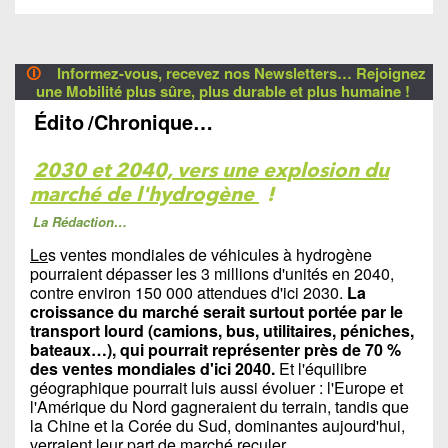
🛈
Informez-vous, recevez nos Newsletters… Rejoignez
une Mobilité plus sûre, plus durable et plus humaine !
Édito
/Chronique…
2030 et 2040, vers une explosion du
marché de l'hydrogène
!
La Rédaction…
Le
s ventes mondiales de véhicules à hydrogène
pourraient dépasser les 3 millions d'unités en 2040,
contre environ 150 000 attendues d'ici 2030.
La
croissance du marché serait surtout portée par le
transport lourd (camions, bus, utilitaires, péniches,
bateaux…), qui pourrait représenter près de 70 %
des ventes mondiales d'ici 2040.
Et l'équilibre
géographique pourrait luis aussi évoluer : l'Europe et
l'Amérique du Nord gagneraient du terrain, tandis que
la Chine et la Corée du Sud, dominantes aujourd'hui,
verraient leur part de marché reculer.