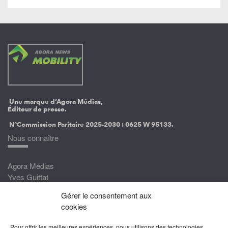
Une marque d’Agora Médias,
Éditeur de presse.
N°Commission Paritaire 2025-2030 :
0625 W 95133.
Nous connaître
Agora Médias
Yves Guittat
Gérer le consentement aux
Nous rejoindre
cookies
Devenez correspondant
Pour offrir les meilleures expériences, nous utilisons des technologies