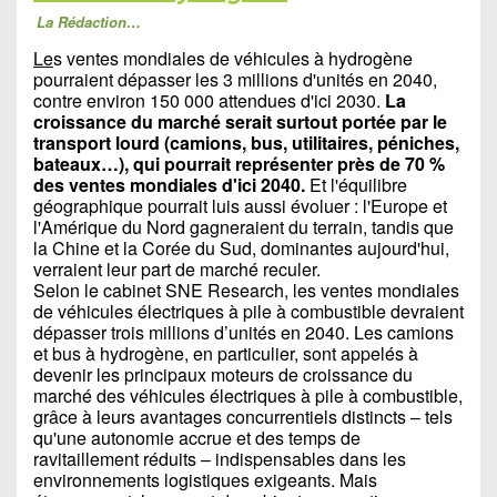
La Rédaction…
Le
s ventes mondiales de véhicules à hydrogène
pourraient dépasser les 3 millions d'unités en 2040,
contre environ 150 000 attendues d'ici 2030.
La
croissance du marché serait surtout portée par le
transport lourd (camions, bus, utilitaires, péniches,
bateaux…), qui pourrait représenter près de 70 %
des ventes mondiales d'ici 2040.
Et l'équilibre
géographique pourrait luis aussi évoluer : l'Europe et
l'Amérique du Nord gagneraient du terrain, tandis que
la Chine et la Corée du Sud, dominantes aujourd'hui,
verraient leur part de marché reculer.
Selon le cabinet SNE Research, les ventes mondiales
de véhicules électriques à pile à combustible devraient
dépasser trois millions d’unités en 2040. Les camions
et bus à hydrogène, en particulier, sont appelés à
devenir les principaux moteurs de croissance du
marché des véhicules électriques à pile à combustible,
grâce à leurs avantages concurrentiels distincts – tels
qu'une autonomie accrue et des temps de
ravitaillement réduits – indispensables dans les
environnements logistiques exigeants. Mais