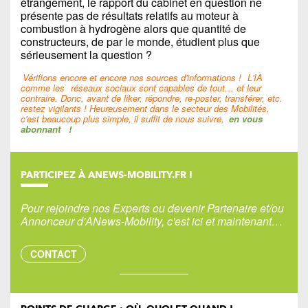
étrangement, le rapport du cabinet en question ne
présente pas de résultats relatifs au moteur à
combustion à hydrogène alors que quantité de
constructeurs, de par le monde, étudient plus que
sérieusement la question ?
Vérifions encore et encore nos sources d'informations !
L'IA
comme les
réseaux sociaux sont capables de tout… et leur
contraire. Donc, avant de liker, répondre, re-poster, transférer, etc.
restez vigilants ! Heureusement dans le secteur des Mobilités,
c'est beaucoup plus simple, il suffit de nous suivre,
en vous
abonnant
!
PARTICIPEZ À ANEWS-MOBILITY.FR !
Pour rejoindre nos Experts ou devenir Partenaire et/ou
Annonceur d'ANews-Mobility, c'est ici et maintenant…
CONTACT