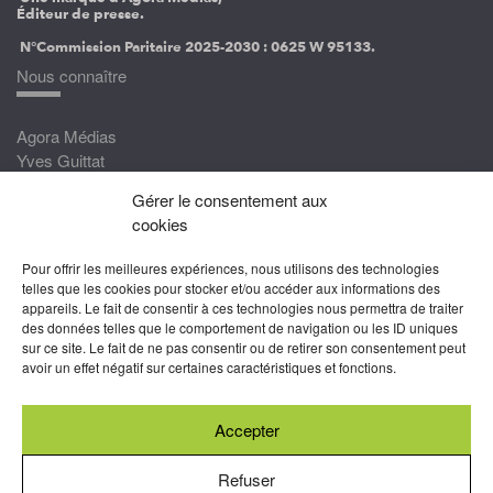
Éditeur de presse.
N°Commission Paritaire 2025-2030 :
0625 W 95133.
Nous connaître
Agora Médias
Yves Guittat
Gérer le consentement aux
Nous rejoindre
cookies
Devenez correspondant
Pour offrir les meilleures expériences, nous utilisons des technologies
Rejoignez nos experts
telles que les cookies pour stocker et/ou accéder aux informations des
appareils. Le fait de consentir à ces technologies nous permettra de traiter
Devenez Partenaire
des données telles que le comportement de navigation ou les ID uniques
sur ce site. Le fait de ne pas consentir ou de retirer son consentement peut
Nous suivre
avoir un effet négatif sur certaines caractéristiques et fonctions.
Accepter
Abonnez-vous à nos newsletters
Refuser