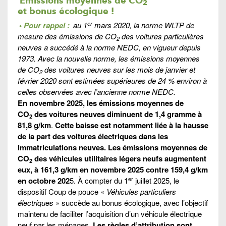
2
et bonus écologique !
er
•
Pour rappel :
au 1
mars 2020, la norme WLTP de
mesure des émissions de CO
des voitures particulières
2
neuves a succédé à la norme NEDC, en vigueur depuis
1973. Avec la nouvelle norme, les émissions moyennes
de CO
des voitures neuves sur les mois de janvier et
2
février 2020 sont estimées supérieures de 24 % environ à
celles observées avec l’ancienne norme NEDC.
En novembre 2025, les émissions moyennes de
CO
des voitures neuves diminuent de 1,4 gramme à
2
81,8 g/km
.
Cette baisse est notamment liée à la hausse
de la part des voitures électriques dans les
immatriculations neuves. Les émissions moyennes de
CO
des véhicules utilitaires légers neufs augmentent
2
eux, à 161,3 g/km en novembre 2025 contre 159,4 g/km
er
en octobre 202
5. À compter du 1
juillet 2025, le
dispositif Coup de pouce «
Véhicules particuliers
électriques
» succède au bonus écologique, avec l’objectif
maintenu de faciliter l’acquisition d’un véhicule électrique
neuf par les ménages.
Les règles d’attribution sont