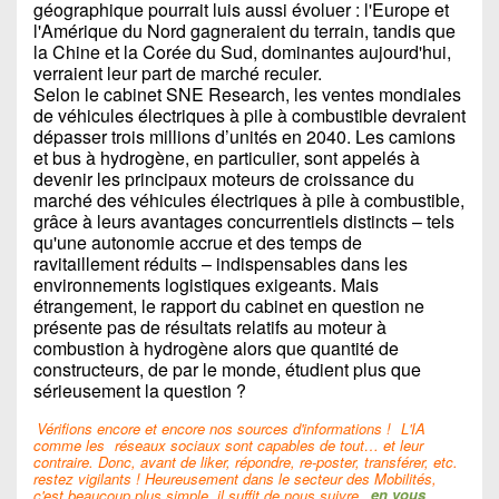
géographique pourrait luis aussi évoluer : l'Europe et
l'Amérique du Nord gagneraient du terrain, tandis que
la Chine et la Corée du Sud, dominantes aujourd'hui,
verraient leur part de marché reculer.
Selon le cabinet SNE Research, les ventes mondiales
de véhicules électriques à pile à combustible devraient
dépasser trois millions d’unités en 2040. Les camions
et bus à hydrogène, en particulier, sont appelés à
devenir les principaux moteurs de croissance du
marché des véhicules électriques à pile à combustible,
grâce à leurs avantages concurrentiels distincts – tels
qu'une autonomie accrue et des temps de
ravitaillement réduits – indispensables dans les
environnements logistiques exigeants. Mais
étrangement, le rapport du cabinet en question ne
présente pas de résultats relatifs au moteur à
combustion à hydrogène alors que quantité de
constructeurs, de par le monde, étudient plus que
sérieusement la question ?
Vérifions encore et encore nos sources d'informations !
L'IA
comme les
réseaux sociaux sont capables de tout… et leur
contraire. Donc, avant de liker, répondre, re-poster, transférer, etc.
restez vigilants ! Heureusement dans le secteur des Mobilités,
c'est beaucoup plus simple, il suffit de nous suivre,
en vous