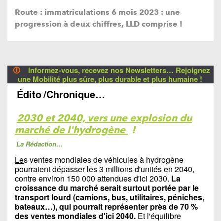
Route : immatriculations 6 mois 2023 : une
progression à deux chiffres, LLD comprise !
🛈
Informez-vous, recevez nos Newsletters… Rejoignez
une Mobilité plus sûre, plus durable et plus humaine !
Édito
/Chronique…
2030 et 2040, vers une explosion du
marché de l'hydrogène
!
La Rédaction…
Le
s ventes mondiales de véhicules à hydrogène
pourraient dépasser les 3 millions d'unités en 2040,
contre environ 150 000 attendues d'ici 2030.
La
croissance du marché serait surtout portée par le
transport lourd (camions, bus, utilitaires, péniches,
bateaux…), qui pourrait représenter près de 70 %
des ventes mondiales d'ici 2040.
Et l'équilibre