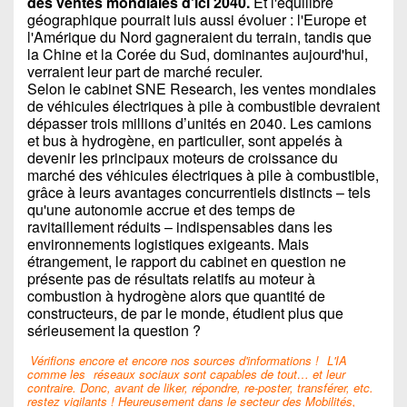
des ventes mondiales d'ici 2040.
Et l'équilibre
géographique pourrait luis aussi évoluer : l'Europe et
l'Amérique du Nord gagneraient du terrain, tandis que
la Chine et la Corée du Sud, dominantes aujourd'hui,
verraient leur part de marché reculer.
Selon le cabinet SNE Research, les ventes mondiales
de véhicules électriques à pile à combustible devraient
dépasser trois millions d’unités en 2040. Les camions
et bus à hydrogène, en particulier, sont appelés à
devenir les principaux moteurs de croissance du
marché des véhicules électriques à pile à combustible,
grâce à leurs avantages concurrentiels distincts – tels
qu'une autonomie accrue et des temps de
ravitaillement réduits – indispensables dans les
environnements logistiques exigeants. Mais
étrangement, le rapport du cabinet en question ne
présente pas de résultats relatifs au moteur à
combustion à hydrogène alors que quantité de
constructeurs, de par le monde, étudient plus que
sérieusement la question ?
Vérifions encore et encore nos sources d'informations !
L'IA
comme les
réseaux sociaux sont capables de tout… et leur
contraire. Donc, avant de liker, répondre, re-poster, transférer, etc.
restez vigilants ! Heureusement dans le secteur des Mobilités,