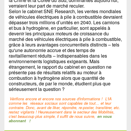
la Chine et la Corée du Sud, dominantes aujourd'hui,
verraient leur part de marché reculer.
Selon le cabinet SNE Research, les ventes mondiales
de véhicules électriques à pile à combustible devraient
dépasser trois millions d’unités en 2040. Les camions
et bus à hydrogène, en particulier, sont appelés à
devenir les principaux moteurs de croissance du
marché des véhicules électriques à pile à combustible,
grâce à leurs avantages concurrentiels distincts – tels
qu'une autonomie accrue et des temps de
ravitaillement réduits – indispensables dans les
environnements logistiques exigeants. Mais
étrangement, le rapport du cabinet en question ne
présente pas de résultats relatifs au moteur à
combustion à hydrogène alors que quantité de
constructeurs, de par le monde, étudient plus que
sérieusement la question ?
Vérifions encore et encore nos sources d'informations !
L'IA
comme les
réseaux sociaux sont capables de tout… et leur
contraire. Donc, avant de liker, répondre, re-poster, transférer, etc.
restez vigilants ! Heureusement dans le secteur des Mobilités,
c'est beaucoup plus simple, il suffit de nous suivre,
en vous
abonnant
!