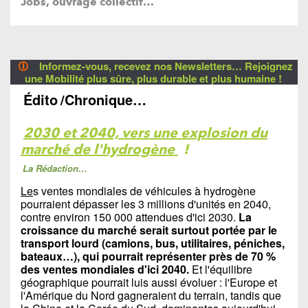
Jobs, ouvrage collectif…
🛈
Informez-vous, recevez nos Newsletters… Rejoignez
une Mobilité plus sûre, plus durable et plus humaine !
Édito
/Chronique…
2030 et 2040, vers une explosion du
marché de l'hydrogène
!
La Rédaction…
Le
s ventes mondiales de véhicules à hydrogène
pourraient dépasser les 3 millions d'unités en 2040,
contre environ 150 000 attendues d'ici 2030.
La
croissance du marché serait surtout portée par le
transport lourd (camions, bus, utilitaires, péniches,
bateaux…), qui pourrait représenter près de 70 %
des ventes mondiales d'ici 2040.
Et l'équilibre
géographique pourrait luis aussi évoluer : l'Europe et
l'Amérique du Nord gagneraient du terrain, tandis que