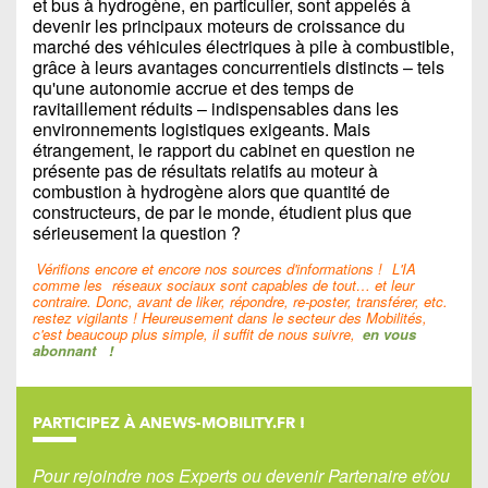
et bus à hydrogène, en particulier, sont appelés à
devenir les principaux moteurs de croissance du
marché des véhicules électriques à pile à combustible,
grâce à leurs avantages concurrentiels distincts – tels
qu'une autonomie accrue et des temps de
ravitaillement réduits – indispensables dans les
environnements logistiques exigeants. Mais
étrangement, le rapport du cabinet en question ne
présente pas de résultats relatifs au moteur à
combustion à hydrogène alors que quantité de
constructeurs, de par le monde, étudient plus que
sérieusement la question ?
Vérifions encore et encore nos sources d'informations !
L'IA
comme les
réseaux sociaux sont capables de tout… et leur
contraire. Donc, avant de liker, répondre, re-poster, transférer, etc.
restez vigilants ! Heureusement dans le secteur des Mobilités,
c'est beaucoup plus simple, il suffit de nous suivre,
en vous
abonnant
!
PARTICIPEZ À ANEWS-MOBILITY.FR !
Pour rejoindre nos Experts ou devenir Partenaire et/ou