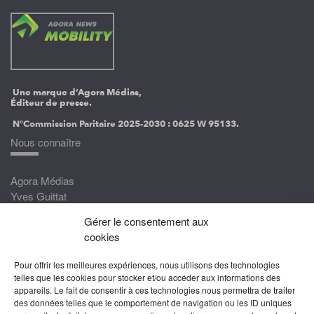
Une marque d’Agora Médias,
Éditeur de presse.
N°Commission Paritaire 2025-2030 :
0625 W 95133.
Nous connaître
Agora Médias
Yves Guittat
Gérer le consentement aux
Nous rejoindre
cookies
Devenez correspondant
Pour offrir les meilleures expériences, nous utilisons des technologies
Rejoignez nos experts
telles que les cookies pour stocker et/ou accéder aux informations des
appareils. Le fait de consentir à ces technologies nous permettra de traiter
Devenez Partenaire
des données telles que le comportement de navigation ou les ID uniques