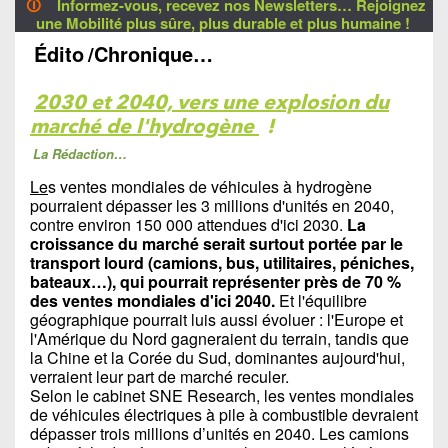
🛈
Informez-vous, recevez nos Newsletters… Rejoignez
une Mobilité plus sûre, plus durable et plus humaine !
Édito
/Chronique…
2030 et 2040, vers une explosion du
marché de l'hydrogène
!
La Rédaction…
Le
s ventes mondiales de véhicules à hydrogène
pourraient dépasser les 3 millions d'unités en 2040,
contre environ 150 000 attendues d'ici 2030.
La
croissance du marché serait surtout portée par le
transport lourd (camions, bus, utilitaires, péniches,
bateaux…), qui pourrait représenter près de 70 %
des ventes mondiales d'ici 2040.
Et l'équilibre
géographique pourrait luis aussi évoluer : l'Europe et
l'Amérique du Nord gagneraient du terrain, tandis que
la Chine et la Corée du Sud, dominantes aujourd'hui,
verraient leur part de marché reculer.
Selon le cabinet SNE Research, les ventes mondiales
de véhicules électriques à pile à combustible devraient
dépasser trois millions d’unités en 2040. Les camions