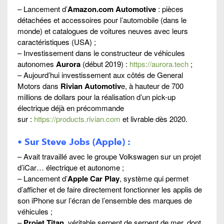
– Lancement d’
Amazon.com Automotive
: pièces
détachées et accessoires pour l’automobile (dans le
monde) et catalogues de voitures neuves avec leurs
caractéristiques (USA) ;
– Investissement dans le constructeur de véhicules
autonomes
Aurora
(début 2019) :
https://aurora.tech
;
– Aujourd’hui investissement aux côtés de General
Motors dans
Rivian Automotiv
e, à hauteur de 700
millions de dollars pour la réalisation d’un pick-up
électrique déjà en précommande
sur :
https://products.rivian.com
et livrable dès 2020.
• Sur Steve Jobs (Apple) :
– Avait travaillé avec le groupe Volkswagen sur un projet
d’iCar… électrique et autonome ;
– Lancement d’
Apple Car Play
, système qui permet
d’afficher et de faire directement fonctionner les applis de
son iPhone sur l’écran de l’ensemble des marques de
véhicules ;
–
Projet Titan,
véritable serpent de serpent de mer, dont