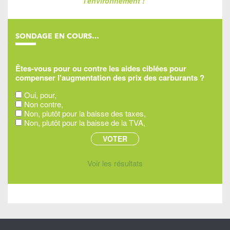
l'environnement !
SONDAGE EN COURS…
Êtes-vous pour ou contre les aides ciblées pour
compenser l'augmentation des prix des carburants ?
Oui, pour,
Non contre,
Non, plutôt pour la baisse des taxes,
Non, plutôt pour la baisse de la TVA,
Voir les résultats