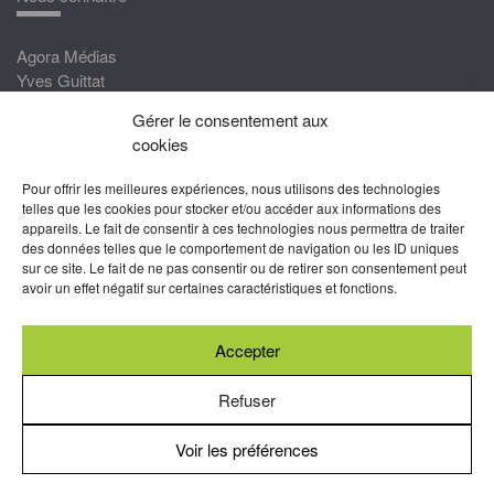
Agora Médias
Yves Guittat
Gérer le consentement aux
Nous rejoindre
cookies
Devenez correspondant
Pour offrir les meilleures expériences, nous utilisons des technologies
Rejoignez nos experts
telles que les cookies pour stocker et/ou accéder aux informations des
appareils. Le fait de consentir à ces technologies nous permettra de traiter
Devenez Partenaire
des données telles que le comportement de navigation ou les ID uniques
sur ce site. Le fait de ne pas consentir ou de retirer son consentement peut
Nous suivre
avoir un effet négatif sur certaines caractéristiques et fonctions.
Accepter
Abonnez-vous à nos newsletters
Refuser
Voir les préférences
Mentions légales
-
Conditions générales d’utilisation
-
Politiques
de cookies