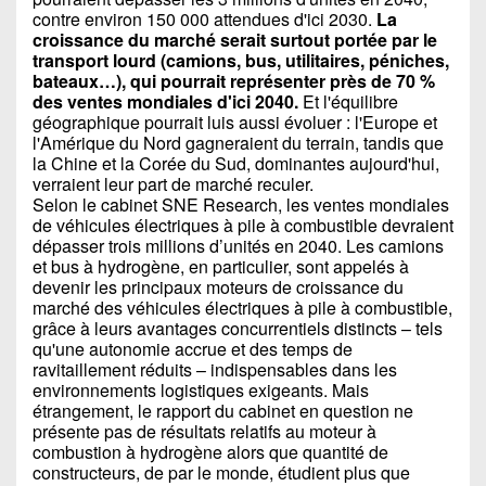
contre environ 150 000 attendues d'ici 2030.
La
croissance du marché serait surtout portée par le
transport lourd (camions, bus, utilitaires, péniches,
bateaux…), qui pourrait représenter près de 70 %
des ventes mondiales d'ici 2040.
Et l'équilibre
géographique pourrait luis aussi évoluer : l'Europe et
l'Amérique du Nord gagneraient du terrain, tandis que
la Chine et la Corée du Sud, dominantes aujourd'hui,
verraient leur part de marché reculer.
Selon le cabinet SNE Research, les ventes mondiales
de véhicules électriques à pile à combustible devraient
dépasser trois millions d’unités en 2040. Les camions
et bus à hydrogène, en particulier, sont appelés à
devenir les principaux moteurs de croissance du
marché des véhicules électriques à pile à combustible,
grâce à leurs avantages concurrentiels distincts – tels
qu'une autonomie accrue et des temps de
ravitaillement réduits – indispensables dans les
environnements logistiques exigeants. Mais
étrangement, le rapport du cabinet en question ne
présente pas de résultats relatifs au moteur à
combustion à hydrogène alors que quantité de
constructeurs, de par le monde, étudient plus que