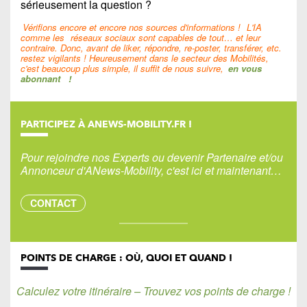
sérieusement la question ?
Vérifions encore et encore nos sources d'informations !
L'IA
comme les
réseaux sociaux sont capables de tout… et leur
contraire. Donc, avant de liker, répondre, re-poster, transférer, etc.
restez vigilants ! Heureusement dans le secteur des Mobilités,
c'est beaucoup plus simple, il suffit de nous suivre,
en vous
abonnant
!
PARTICIPEZ À ANEWS-MOBILITY.FR !
Pour rejoindre nos Experts ou devenir Partenaire et/ou
Annonceur d'ANews-Mobility, c'est ici et maintenant…
CONTACT
POINTS DE CHARGE : OÙ, QUOI ET QUAND !
Calculez votre itinéraire – Trouvez vos points de charge !