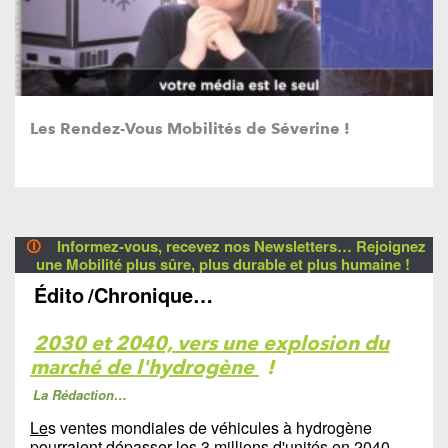
Les Rendez-Vous Mobilités de Séverine !
🛈
Informez-vous, recevez nos Newsletters… Rejoignez
une Mobilité plus sûre, plus durable et plus humaine !
Édito
/Chronique…
2030 et 2040, vers une explosion du
marché de l'hydrogène
!
La Rédaction…
Le
s ventes mondiales de véhicules à hydrogène
pourraient dépasser les 3 millions d'unités en 2040,