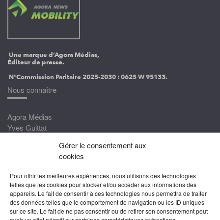
Une marque d’Agora Médias,
Éditeur de presse.
N°Commission Paritaire 2025-2030 :
0625 W 95133.
Nous connaître
Agora Médias
Yves Guittat
Gérer le consentement aux
Nous rejoindre
cookies
Devenez correspondant
Pour offrir les meilleures expériences, nous utilisons des technologies
Rejoignez nos experts
telles que les cookies pour stocker et/ou accéder aux informations des
appareils. Le fait de consentir à ces technologies nous permettra de traiter
Devenez Partenaire
des données telles que le comportement de navigation ou les ID uniques
sur ce site. Le fait de ne pas consentir ou de retirer son consentement peut
Nous suivre
avoir un effet négatif sur certaines caractéristiques et fonctions.