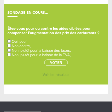
SONDAGE EN COURS…
Êtes-vous pour ou contre les aides ciblées pour
compenser l'augmentation des prix des carburants ?
Oui, pour,
Non contre,
Non, plutôt pour la baisse des taxes,
Non, plutôt pour la baisse de la TVA,
Voir les résultats