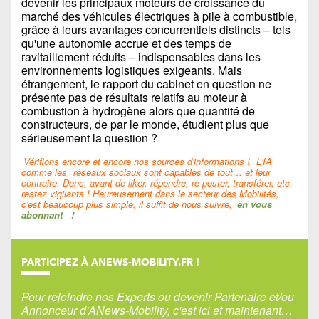
devenir les principaux moteurs de croissance du
marché des véhicules électriques à pile à combustible,
grâce à leurs avantages concurrentiels distincts – tels
qu'une autonomie accrue et des temps de
ravitaillement réduits – indispensables dans les
environnements logistiques exigeants. Mais
étrangement, le rapport du cabinet en question ne
présente pas de résultats relatifs au moteur à
combustion à hydrogène alors que quantité de
constructeurs, de par le monde, étudient plus que
sérieusement la question ?
Vérifions encore et encore nos sources d'informations !
L'IA
comme les
réseaux sociaux sont capables de tout… et leur
contraire. Donc, avant de liker, répondre, re-poster, transférer, etc.
restez vigilants ! Heureusement dans le secteur des Mobilités,
c'est beaucoup plus simple, il suffit de nous suivre,
en vous
abonnant
!
PARTICIPEZ À ANEWS-MOBILITY.FR !
Pour rejoindre nos Experts ou devenir Partenaire et/ou
Annonceur d'ANews-Mobility, c'est ici et maintenant…