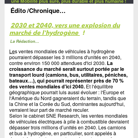
une Mobilité plus sûre, plus durable et plus humaine !
Édito
/Chronique…
2030 et 2040, vers une explosion du
marché de l'hydrogène
!
La Rédaction…
Le
s ventes mondiales de véhicules à hydrogène
pourraient dépasser les 3 millions d'unités en 2040,
contre environ 150 000 attendues d'ici 2030.
La
croissance du marché serait surtout portée par le
transport lourd (camions, bus, utilitaires, péniches,
bateaux…), qui pourrait représenter près de 70 %
des ventes mondiales d'ici 2040.
Et l'équilibre
géographique pourrait luis aussi évoluer : l'Europe et
l'Amérique du Nord gagneraient du terrain, tandis que
la Chine et la Corée du Sud, dominantes aujourd'hui,
verraient leur part de marché reculer.
Selon le cabinet SNE Research, les ventes mondiales
de véhicules électriques à pile à combustible devraient
dépasser trois millions d’unités en 2040. Les camions
et bus à hydrogène, en particulier, sont appelés à