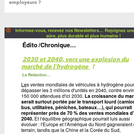
employeurs ?
🛈
Informez-vous, recevez nos Newsletters… Rejoignez une 
sûre, plus durable et plus humaine !
Édito
/Chronique…
2030 et 2040, vers une explosion du
marché de l'hydrogène
!
La Rédaction…
Le
s ventes mondiales de véhicules à hydrogène pour
dépasser les 3 millions d'unités en 2040, contre envi
150 000 attendues d'ici 2030.
La croissance du ma
serait surtout portée par le transport lourd (camio
bus, utilitaires, péniches, bateaux…), qui pourrait
représenter près de 70 % des ventes mondiales d'
2040.
Et l'équilibre géographique pourrait luis aussi
évoluer : l'Europe et l'Amérique du Nord gagneraient
terrain, tandis que la Chine et la Corée du Sud,