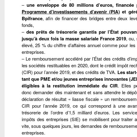
–
une enveloppe de 80 millions d’euros, financée 
Programme d’investissements d’avenir (PIA)
et gér
Bpifrance
, afin de financer des bridges entre deux lev
fonds,
–
des prêts de trésorerie garantis par l’État pouvant
jusqu’à deux fois la masse salariale France 2019
, ou, 
élevé, 25 % du chiffre d’affaires annuel comme pour les
entreprises.
– Le remboursement accéléré par l’État des crédits d’im
les sociétés restituables en 2020, dont le crédit impôt re
(CIR) pour l’année 2019, et des crédits de TVA.
Les start
tant que PME et/ou jeunes entreprises innovantes (JEI
éligibles à la restitution immédiate du CIR
. Elles p
donc demander dès maintenant et sans attendre le dépôt
déclaration de résultat « liasse fiscale » un rembourse
CIR pour l’année 2019, ce qui correspond à une ava
trésorerie de l’ordre d’1,5 milliard d’euros. Les servi
impôts des entreprises (SIE) se mobilisent pour traiter 
vite, sous quelques jours, les demandes de rembourseme
entreprises.