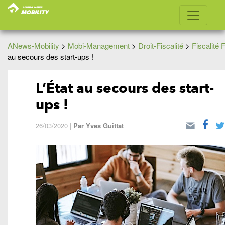
ANews-Mobility
>
Mobi-Management
>
Droit-Fiscalité
>
Fiscalité 
au secours des start-ups !
L’État au secours des start-
ups !
26/03/2020
|
Par
Yves Guittat