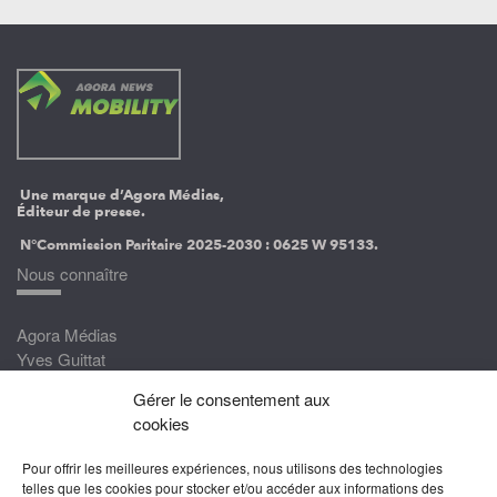
Une marque d’Agora Médias,
Éditeur de presse.
N°Commission Paritaire 2025-2030 :
0625 W 95133.
Nous connaître
Agora Médias
Yves Guittat
Gérer le consentement aux
Nous rejoindre
cookies
Devenez correspondant
Pour offrir les meilleures expériences, nous utilisons des technologies
Rejoignez nos experts
telles que les cookies pour stocker et/ou accéder aux informations des