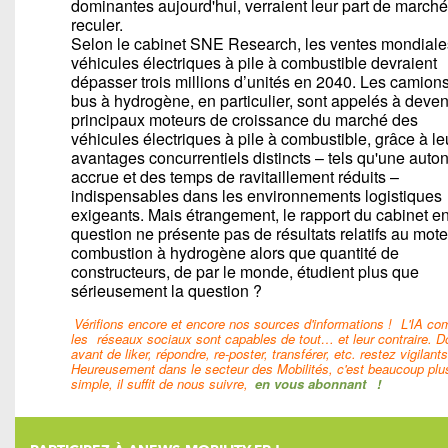
dominantes aujourd'hui, verraient leur part de marché
reculer.
Selon le cabinet SNE Research, les ventes mondiale
véhicules électriques à pile à combustible devraient
dépasser trois millions d’unités en 2040. Les camions
bus à hydrogène, en particulier, sont appelés à deven
principaux moteurs de croissance du marché des
véhicules électriques à pile à combustible, grâce à le
avantages concurrentiels distincts – tels qu'une aut
accrue et des temps de ravitaillement réduits –
indispensables dans les environnements logistiques
exigeants. Mais étrangement, le rapport du cabinet e
question ne présente pas de résultats relatifs au mote
combustion à hydrogène alors que quantité de
constructeurs, de par le monde, étudient plus que
sérieusement la question ?
Vérifions encore et encore nos sources d'informations !
L'IA c
les
réseaux sociaux sont capables de tout… et leur contraire. D
avant de liker, répondre, re-poster, transférer, etc. restez vigilants
Heureusement dans le secteur des Mobilités, c'est beaucoup plu
simple, il suffit de nous suivre,
en vous abonnant
!