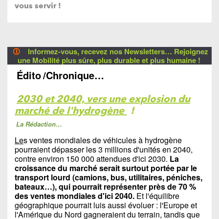
vous servir !
🛈
Informez-vous, recevez nos Newsletters… Rejoignez
une Mobilité plus sûre, plus durable et plus humaine !
Édito
/Chronique…
2030 et 2040, vers une explosion du
marché de l'hydrogène
!
La Rédaction…
Le
s ventes mondiales de véhicules à hydrogène
pourraient dépasser les 3 millions d'unités en 2040,
contre environ 150 000 attendues d'ici 2030.
La
croissance du marché serait surtout portée par le
transport lourd (camions, bus, utilitaires, péniches,
bateaux…), qui pourrait représenter près de 70 %
des ventes mondiales d'ici 2040.
Et l'équilibre
géographique pourrait luis aussi évoluer : l'Europe et
l'Amérique du Nord gagneraient du terrain, tandis que