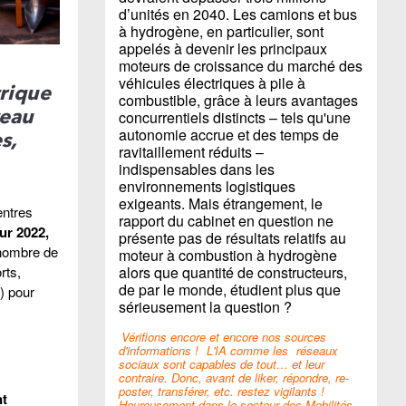
d’unités en 2040. Les camions et bus
à hydrogène, en particulier, sont
appelés à devenir les principaux
moteurs de croissance du marché des
véhicules électriques à pile à
trique
combustible, grâce à leurs avantages
veau
concurrentiels distincts – tels qu'une
autonomie accrue et des temps de
s,
ravitaillement réduits –
indispensables dans les
environnements logistiques
exigeants. Mais étrangement, le
entres
rapport du cabinet en question ne
ur 2022,
présente pas de résultats relatifs au
 nombre de
moteur à combustion à hydrogène
alors que quantité de constructeurs,
rts,
de par le monde, étudient plus que
) pour
sérieusement la question ?
Vérifions encore et encore nos sources
d'informations !
L'IA comme les
réseaux
sociaux sont capables de tout… et leur
contraire. Donc, avant de liker, répondre, re-
poster, transférer, etc. restez vigilants !
nt
Heureusement dans le secteur des Mobilités,