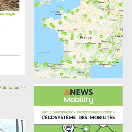
amassage
e
Autoroutes ! »