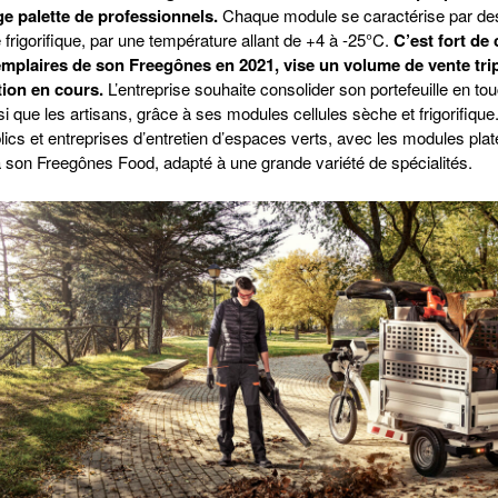
e palette de professionnels.
Chaque module se caractérise par de
 frigorifique, par une température allant de +4 à -25°C.
C’est fort de 
emplaires de son Freegônes en 2021, vise un volume de vente trip
tion en cours.
L’entreprise souhaite consolider son portefeuille en to
i que les artisans, grâce à ses modules cellules sèche et frigorifiqu
ublics et entreprises d’entretien d’espaces verts, avec les modules plat
 à son Freegônes Food, adapté à une grande variété de spécialités.