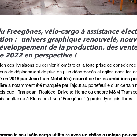
u Freegônes, vélo-cargo à assistance élec
tion :
univers graphique renouvelé, nou
: développement de la production, des vente
e 2022 en perspective !
ion des livraisons du dernier kilomètre et la forte prise de conscience
oyens de déplacement de plus en plus décarbonés et agiles dans les c
é en 2018 par Jean Lain Mobilités) nourrit de fortes ambitions po
ère a notamment été marquée par l’ajout au portefeuille d’un certain
e tels que : Transcan, Rouléco, Drive to Home ou encore M&M Transpo
ais confiance à Kleuster et son “Freegônes” (gamins lyonnais libres…
omme le seul vélo cargo utilitaire avec un châssis unique pouva