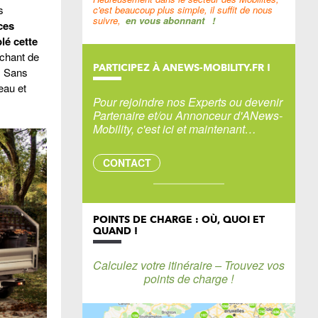
s
c'est beaucoup plus simple, il suffit de nous
suivre,
en vous abonnant
!
ces
lé cette
uchant de
PARTICIPEZ À ANEWS-MOBILITY.FR !
e. Sans
eau et
Pour rejoindre nos Experts ou devenir
Partenaire et/ou Annonceur d'ANews-
Mobility, c'est ici et maintenant…
CONTACT
POINTS DE CHARGE : OÙ, QUOI ET
QUAND !
Calculez votre itinéraire – Trouvez vos
points de charge !