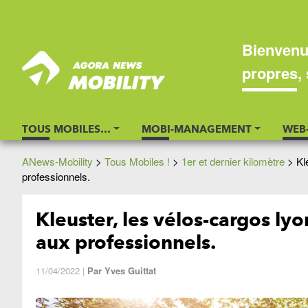
Bienvenu
propres, 
TOUS MOBILES…
MOBI-MANAGEMENT
WEB
ANews-Mobility
>
Tous Mobiles !
>
1er et dernier kilomètre
>
Kl
professionnels.
Kleuster, les vélos-cargos lyo
aux professionnels.
11/04/2022
|
Par
Yves Guittat