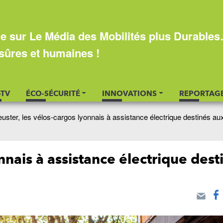
e sur Le Média des Mobilités plus Durable
sûres et humaines !
-TV
ÉCO-SÉCURITÉ
INNOVATIONS
REPORTAG
euster, les vélos-cargos lyonnais à assistance électrique destinés au
nnais à assistance électrique dest