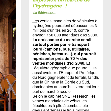
l'hydrogène
!
La Rédaction…
Le
s ventes mondiales de véhicules à
hydrogène pourraient dépasser les 3
millions d'unités en 2040, contre
environ 150 000 attendues d'ici 2030.
La croissance du marché serait
surtout portée par le transport
lourd (camions, bus, utilitaires,
péniches, bateaux…), qui pourrait
représenter près de 70 % des
ventes mondiales d'ici 2040.
Et
l'équilibre géographique pourrait luis
aussi évoluer : l'Europe et l'Amérique
du Nord gagneraient du terrain, tandis
que la Chine et la Corée du Sud,
dominantes aujourd'hui, verraient leur
part de marché reculer.
Selon le cabinet SNE Research, les
ventes mondiales de véhicules
électriques à pile à combustible
devraient dépasser trois millions