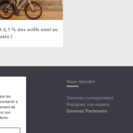
 2,1 % des actifs vont au
vélo !
nnaître
Nous rejoindre
que les
édias
Devenez correspondant
 consentir à
ttat
Rejoignez nos experts
rtement de
Devenez Partenaire
rer son
tions.