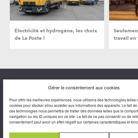
Électricité et hydrogène, les choix
Seulement
de La Poste !
travail en 
Nous co
Gérer le consentement aux cookies
Pour offrir les meilleures expériences, nous utilisons des technologies telles 
Agora M
cookies pour stocker et/ou accéder aux informations des appareils. Le fait de
Yves Gui
ces technologies nous permettra de traiter des données telles que le compo
Une marque d’Agora Médias,
navigation ou les ID uniques sur ce site. Le fait de ne pas consentir ou de reti
Éditeur de presse.
consentement peut avoir un effet négatif sur certaines caractéristiques et fonc
N°Commission Paritaire 2025-2030 :
0625
W 95133.