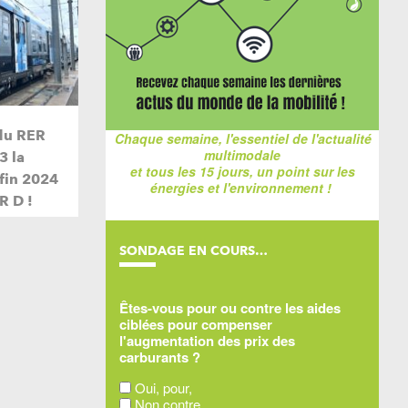
du RER
Chaque semaine, l'essentiel de l'actualité
multimodale
3 la
et tous les 15 jours, un point sur les
 fin 2024
énergies et l'environnement !
R D !
SONDAGE EN COURS…
Êtes-vous pour ou contre les aides
ciblées pour compenser
l'augmentation des prix des
carburants ?
Oui, pour,
Non contre,