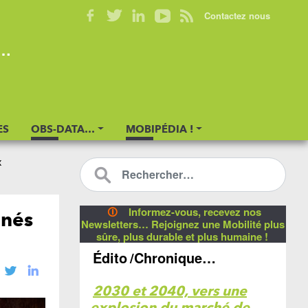
Contactez nous
s…
ES
OBS-DATA…
MOBIPÉDIA !
x
🛈
Informez-vous, recevez nos
inés
Newsletters… Rejoignez une Mobilité plus
sûre, plus durable et plus humaine !
Édito
/Chronique…
2030 et 2040, vers une
explosion du marché de