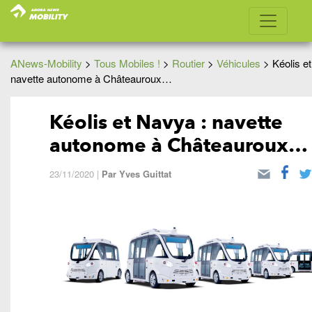
ANews-Mobility
>
Tous Mobiles !
>
Routier
>
Véhicules
>
Kéolis e
navette autonome à Châteauroux…
Kéolis et Navya : navette
autonome à Châteauroux…
23/11/2020
|
Par
Yves Guittat