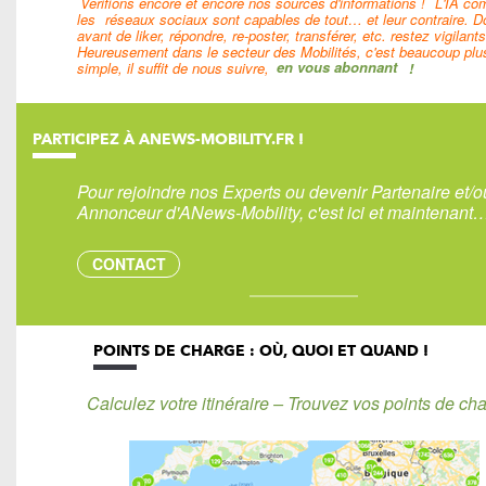
Vérifions encore et encore nos sources d'informations !
L'IA c
les
réseaux sociaux sont capables de tout… et leur contraire. D
avant de liker, répondre, re-poster, transférer, etc. restez vigilants
Heureusement dans le secteur des Mobilités, c'est beaucoup plu
simple, il suffit de nous suivre,
en vous abonnant
!
PARTICIPEZ À ANEWS-MOBILITY.FR !
Pour rejoindre nos Experts ou devenir Partenaire et/o
Annonceur d'ANews-Mobility, c'est ici et maintenant
CONTACT
POINTS DE CHARGE : OÙ, QUOI ET QUAND !
Calculez votre itinéraire – Trouvez vos points de cha