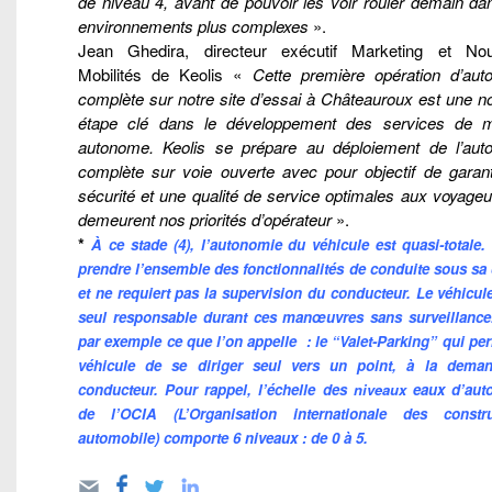
de niveau 4, avant de pouvoir les voir rouler demain da
environnements plus complexes
».
Jean Ghedira, directeur exécutif Marketing et Nou
Mobilités de Keolis «
Cette première opération d’aut
complète sur notre site d’essai à Châteauroux est une n
étape clé dans le développement des services de mo
autonome. Keolis se prépare au déploiement de l’aut
complète sur voie ouverte avec pour objectif de garant
sécurité et une qualité de service optimales aux voyageu
demeurent nos priorités d’opérateur
».
*
À ce stade (4), l’autonomie du véhicule est quasi-totale. 
prendre l’ensemble des fonctionnalités de conduite sous sa
et ne requiert pas la supervision du conducteur. Le véhicule
seul responsable durant ces manœuvres sans surveillance
par exemple ce que l’on appelle : le “Valet-Parking” qui pe
véhicule de se diriger seul vers un point, à la dema
conducteur. Pour rappel, l’échelle des
niveaux
eaux d’aut
de l’OCIA (L’Organisation internationale des constru
automobile) comporte 6 niveaux : de 0 à 5.