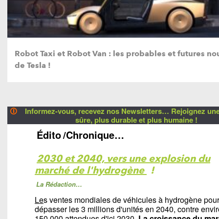
Robot Taxi et Robot Van : les probables et futures n
de Tesla !
🛈
Informez-vous, recevez nos Newsletters… Rejoignez une 
sûre, plus durable et plus humaine !
Édito
/Chronique…
2030 et 2040, vers une explosion du
marché de l'hydrogène
!
La Rédaction…
Le
s ventes mondiales de véhicules à hydrogène pour
dépasser les 3 millions d'unités en 2040, contre envi
150 000 attendues d'ici 2030.
La croissance du ma