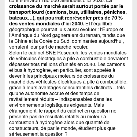
contre environ 150 000 attendues d'ici 2030.
La
croissance du marché serait surtout portée par le
transport lourd (camions, bus, utilitaires, péniches,
bateaux…), qui pourrait représenter près de 70 %
des ventes mondiales d'ici 2040.
Et l'équilibre
géographique pourrait luis aussi évoluer : l'Europe et
l'Amérique du Nord gagneraient du terrain, tandis que
la Chine et la Corée du Sud, dominantes aujourd'hui,
verraient leur part de marché reculer.
Selon le cabinet SNE Research, les ventes mondiales
de véhicules électriques à pile à combustible devraient
dépasser trois millions d’unités en 2040. Les camions
et bus à hydrogène, en particulier, sont appelés à
devenir les principaux moteurs de croissance du
marché des véhicules électriques à pile à combustible,
grâce à leurs avantages concurrentiels distincts – tels
qu'une autonomie accrue et des temps de
ravitaillement réduits – indispensables dans les
environnements logistiques exigeants. Mais
étrangement, le rapport du cabinet en question ne
présente pas de résultats relatifs au moteur à
combustion à hydrogène alors que quantité de
constructeurs, de par le monde, étudient plus que
sérieusement la question ?