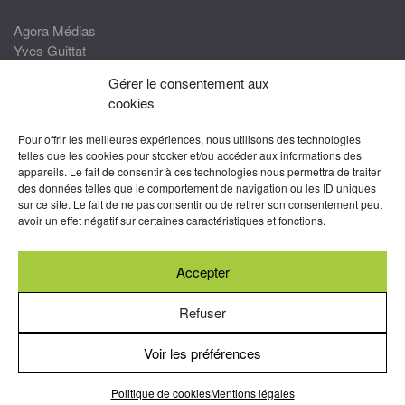
Agora Médias
Yves Guittat
Gérer le consentement aux
Nous rejoindre
cookies
Devenez correspondant
Pour offrir les meilleures expériences, nous utilisons des technologies
Rejoignez nos experts
telles que les cookies pour stocker et/ou accéder aux informations des
appareils. Le fait de consentir à ces technologies nous permettra de traiter
Devenez Partenaire
des données telles que le comportement de navigation ou les ID uniques
sur ce site. Le fait de ne pas consentir ou de retirer son consentement peut
Nous suivre
avoir un effet négatif sur certaines caractéristiques et fonctions.
Accepter
Abonnez-vous à nos newsletters
Refuser
Voir les préférences
Mentions légales
-
Conditions générales d’utilisation
-
Politiques
de cookies
Politique de cookies
Mentions légales