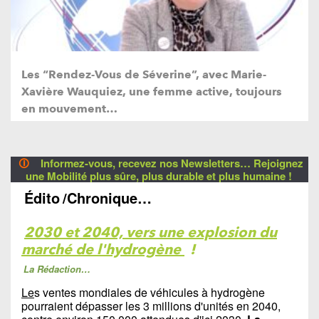
Les “Rendez-Vous de Séverine”, avec Marie-
Xavière Wauquiez, une femme active, toujours
en mouvement…
🛈
Informez-vous, recevez nos Newsletters… Rejoignez
une Mobilité plus sûre, plus durable et plus humaine !
Édito
/Chronique…
2030 et 2040, vers une explosion du
marché de l'hydrogène
!
La Rédaction…
Le
s ventes mondiales de véhicules à hydrogène
pourraient dépasser les 3 millions d'unités en 2040,