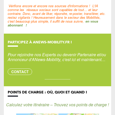
Vérifions encore et encore nos sources d'informations !
L'IA
comme les
réseaux sociaux sont capables de tout… et leur
contraire. Donc, avant de liker, répondre, re-poster, transférer, etc.
restez vigilants ! Heureusement dans le secteur des Mobilités,
c'est beaucoup plus simple, il suffit de nous suivre,
en vous
abonnant
!
PARTICIPEZ À ANEWS-MOBILITY.FR !
Pour rejoindre nos Experts ou devenir Partenaire et/ou
Annonceur d'ANews-Mobility, c'est ici et maintenant…
CONTACT
POINTS DE CHARGE : OÙ, QUOI ET QUAND !
Calculez votre itinéraire – Trouvez vos points de charge !