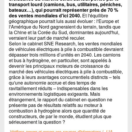
transport lourd (camions, bus, utilitaires, péniches,
bateaux…), qui pourrait représenter près de 70 %
des ventes mondiales d'ici 2040.
Et l'équilibre
géographique pourrait luis aussi évoluer : l'Europe et
l'Amérique du Nord gagneraient du terrain, tandis que
la Chine et la Corée du Sud, dominantes aujourd'hui,
verraient leur part de marché reculer.
Selon le cabinet SNE Research, les ventes mondiales
de véhicules électriques à pile à combustible devraient
dépasser trois millions d’unités en 2040. Les camions
et bus à hydrogène, en particulier, sont appelés à
devenir les principaux moteurs de croissance du
marché des véhicules électriques à pile à combustible,
grâce à leurs avantages concurrentiels distincts – tels
qu'une autonomie accrue et des temps de
ravitaillement réduits – indispensables dans les
environnements logistiques exigeants. Mais
étrangement, le rapport du cabinet en question ne
présente pas de résultats relatifs au moteur à
combustion à hydrogène alors que quantité de
constructeurs, de par le monde, étudient plus que
sérieusement la question ?
Vérifions encore et encore nos sources d'informations !
L'IA