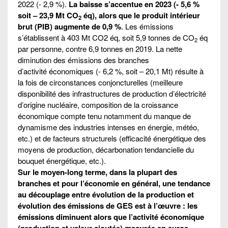
2022 (- 2,9 %).
La baisse s’accentue en 2023 (- 5,6 %
soit – 23,9 Mt CO
éq), alors que le produit intérieur
2
brut (PIB) augmente de 0,9 %
. Les émissions
s’établissent à 403 Mt CO2 éq, soit 5,9 tonnes de CO
éq
2
par personne, contre 6,9 tonnes en 2019. La nette
diminution des émissions des branches
d’activité économiques (- 6,2 %, soit – 20,1 Mt) résulte à
la fois de circonstances conjoncturelles (meilleure
disponibilité des infrastructures de production d’électricité
d’origine nucléaire, composition de la croissance
économique compte tenu notamment du manque de
dynamisme des industries intenses en énergie, météo,
etc.) et de facteurs structurels (efficacité énergétique des
moyens de production, décarbonation tendancielle du
bouquet énergétique, etc.).
Sur le moyen-long terme, dans la plupart des
branches et pour l’économie en général, une tendance
au découplage entre évolution de la production et
évolution des émissions de GES est à l’œuvre : les
émissions diminuent alors que l’activité économique
(production et valeur ajoutée) mesurée en euros