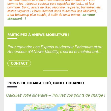
comme les
réseaux sociaux sont capables de tout… et leur
contraire. Donc, avant de liker, répondre, re-poster, transférer, etc.
restez vigilants ! Heureusement dans le secteur des Mobilités,
c'est beaucoup plus simple, il suffit de nous suivre,
en vous
abonnant
!
PARTICIPEZ À ANEWS-MOBILITY.FR !
Pour rejoindre nos Experts ou devenir Partenaire et/ou
Annonceur d'ANews-Mobility, c'est ici et maintenant…
CONTACT
POINTS DE CHARGE : OÙ, QUOI ET QUAND !
Calculez votre itinéraire – Trouvez vos points de charge !