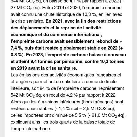
644 Mt CO
éq, en baisse de 4,1 % par rapport à 2022 (-
2
27 Mt CO
éq). Entre 2019 et 2020, l’empreinte carbone
2
avait connu une chute historique de 10,3 %, en lien avec
la crise sanitaire.
En 2021, avec la fin des restrictions
des déplacements et la reprise de l’activité
économique et du commerce international,
l’empreinte carbone avait sensiblement rebondi de +
7,4 %, puis était restée globalement stable en 2022 (+
0,8 %). En 2023, l’empreinte carbone baisse à nouveau
et atteint 9,4 tonnes par personne, contre 10,3 tonnes
en 2019 avant la crise sanitaire.
Les émissions des activités économiques françaises et
étrangères permettant de satisfaire la demande finale
intérieure, soit 84 % de l’empreinte carbone, représentent
542 Mt CO
éq, en recul de 4,2 % par rapport à 2022.
2
Alors que les émissions intérieures (hors ménages) sont
restées quasi stables (- 1,4 % soit – 2,5 Mt CO2 éq),
celles importées ont diminué de 5,5 % (- 21,0 Mt CO
éq),
2
expliquant ainsi les trois quarts de la baisse totale de
l’empreinte carbone.