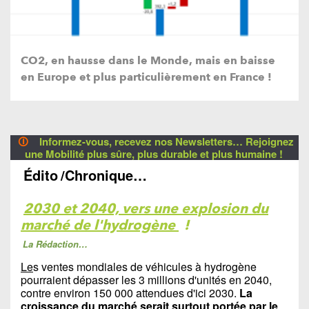
CO2, en hausse dans le Monde, mais en baisse
en Europe et plus particulièrement en France !
🛈
Informez-vous, recevez nos Newsletters… Rejoignez
une Mobilité plus sûre, plus durable et plus humaine !
Édito
/Chronique…
2030 et 2040, vers une explosion du
marché de l'hydrogène
!
La Rédaction…
Le
s ventes mondiales de véhicules à hydrogène
pourraient dépasser les 3 millions d'unités en 2040,
contre environ 150 000 attendues d'ici 2030.
La
croissance du marché serait surtout portée par le