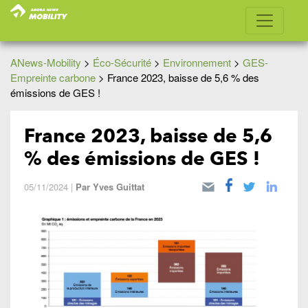
ANews-Mobility
>
Éco-Sécurité
>
Environnement
>
GES-
Empreinte carbone
>
France 2023, baisse de 5,6 % des
émissions de GES !
France 2023, baisse de 5,6
% des émissions de GES !
05/11/2024
|
Par
Yves Guittat