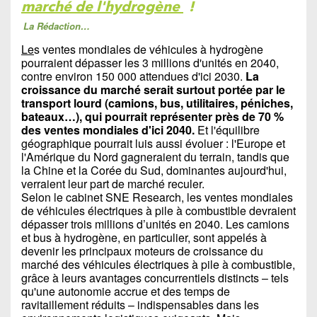
marché de l'hydrogène
!
La Rédaction…
Le
s ventes mondiales de véhicules à hydrogène
pourraient dépasser les 3 millions d'unités en 2040,
contre environ 150 000 attendues d'ici 2030.
La
croissance du marché serait surtout portée par le
transport lourd (camions, bus, utilitaires, péniches,
bateaux…), qui pourrait représenter près de 70 %
des ventes mondiales d'ici 2040.
Et l'équilibre
géographique pourrait luis aussi évoluer : l'Europe et
l'Amérique du Nord gagneraient du terrain, tandis que
la Chine et la Corée du Sud, dominantes aujourd'hui,
verraient leur part de marché reculer.
Selon le cabinet SNE Research, les ventes mondiales
de véhicules électriques à pile à combustible devraient
dépasser trois millions d’unités en 2040. Les camions
et bus à hydrogène, en particulier, sont appelés à
devenir les principaux moteurs de croissance du
marché des véhicules électriques à pile à combustible,
grâce à leurs avantages concurrentiels distincts – tels
qu'une autonomie accrue et des temps de
ravitaillement réduits – indispensables dans les