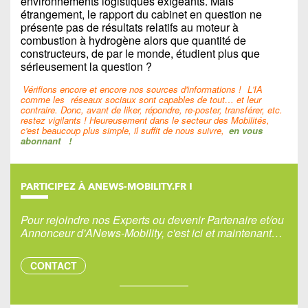
environnements logistiques exigeants. Mais
étrangement, le rapport du cabinet en question ne
présente pas de résultats relatifs au moteur à
combustion à hydrogène alors que quantité de
constructeurs, de par le monde, étudient plus que
sérieusement la question ?
Vérifions encore et encore nos sources d'informations !
L'IA
comme les
réseaux sociaux sont capables de tout… et leur
contraire. Donc, avant de liker, répondre, re-poster, transférer, etc.
restez vigilants ! Heureusement dans le secteur des Mobilités,
c'est beaucoup plus simple, il suffit de nous suivre,
en vous
abonnant
!
PARTICIPEZ À ANEWS-MOBILITY.FR !
Pour rejoindre nos Experts ou devenir Partenaire et/ou
Annonceur d'ANews-Mobility, c'est ici et maintenant…
CONTACT