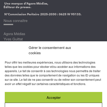
Une marque d’Agora Médias,
Éditeur de presse.
N°Commission Paritaire 2025-2030 :
0625 W 95133.
Nous connaître
Agora Médias
Yves Guittat
Gérer le consentement aux
Nous rejoindre
cookies
Devenez correspondant
Pour offrir les meilleures expériences, nous utilisons des technologies
Rejoignez nos experts
telles que les cookies pour stocker et/ou accéder aux informations des
appareils. Le fait de consentir à ces technologies nous permettra de traiter
Devenez Partenaire
des données telles que le comportement de navigation ou les ID uniques
sur ce site. Le fait de ne pas consentir ou de retirer son consentement peut
Nous suivre
avoir un effet négatif sur certaines caractéristiques et fonctions.
Accepter
Abonnez-vous à nos newsletters