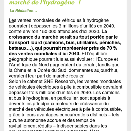
marché de l'hydrogène
!
La Rédaction…
Le
s ventes mondiales de véhicules à hydrogène
pourraient dépasser les 3 millions d'unités en 2040,
contre environ 150 000 attendues d'ici 2030.
La
croissance du marché serait surtout portée par le
transport lourd (camions, bus, utilitaires, péniches,
bateaux…), qui pourrait représenter près de 70 %
des ventes mondiales d'ici 2040.
Et l'équilibre
géographique pourrait luis aussi évoluer : l'Europe et
l'Amérique du Nord gagneraient du terrain, tandis que
la Chine et la Corée du Sud, dominantes aujourd'hui,
verraient leur part de marché reculer.
Selon le cabinet SNE Research, les ventes mondiales
de véhicules électriques à pile à combustible devraient
dépasser trois millions d’unités en 2040. Les camions
et bus à hydrogène, en particulier, sont appelés à
devenir les principaux moteurs de croissance du
marché des véhicules électriques à pile à combustible,
grâce à leurs avantages concurrentiels distincts – tels
qu'une autonomie accrue et des temps de
ravitaillement réduits – indispensables dans les