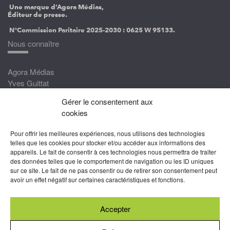
Une marque d’Agora Médias,
Éditeur de presse.
N°Commission Paritaire 2025-2030 :
0625 W 95133.
Nous connaître
Agora Médias
Yves Guittat
Gérer le consentement aux
Nous rejoindre
cookies
Devenez correspondant
Pour offrir les meilleures expériences, nous utilisons des technologies
Rejoignez nos experts
telles que les cookies pour stocker et/ou accéder aux informations des
appareils. Le fait de consentir à ces technologies nous permettra de traiter
Devenez Partenaire
des données telles que le comportement de navigation ou les ID uniques
sur ce site. Le fait de ne pas consentir ou de retirer son consentement peut
Nous suivre
avoir un effet négatif sur certaines caractéristiques et fonctions.
Accepter
Abonnez-vous à nos newsletters