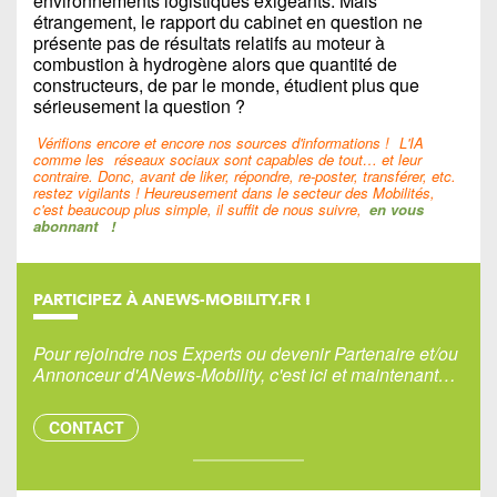
environnements logistiques exigeants. Mais
étrangement, le rapport du cabinet en question ne
présente pas de résultats relatifs au moteur à
combustion à hydrogène alors que quantité de
constructeurs, de par le monde, étudient plus que
sérieusement la question ?
Vérifions encore et encore nos sources d'informations !
L'IA
comme les
réseaux sociaux sont capables de tout… et leur
contraire. Donc, avant de liker, répondre, re-poster, transférer, etc.
restez vigilants ! Heureusement dans le secteur des Mobilités,
c'est beaucoup plus simple, il suffit de nous suivre,
en vous
abonnant
!
PARTICIPEZ À ANEWS-MOBILITY.FR !
Pour rejoindre nos Experts ou devenir Partenaire et/ou
Annonceur d'ANews-Mobility, c'est ici et maintenant…
CONTACT