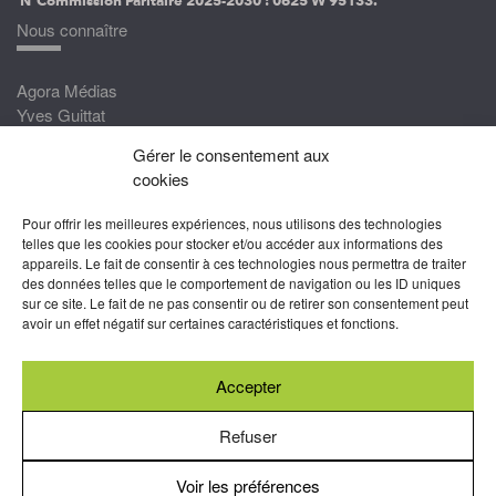
Nous connaître
Agora Médias
Yves Guittat
Gérer le consentement aux
Nous rejoindre
cookies
Devenez correspondant
Pour offrir les meilleures expériences, nous utilisons des technologies
Rejoignez nos experts
telles que les cookies pour stocker et/ou accéder aux informations des
appareils. Le fait de consentir à ces technologies nous permettra de traiter
Devenez Partenaire
des données telles que le comportement de navigation ou les ID uniques
sur ce site. Le fait de ne pas consentir ou de retirer son consentement peut
Nous suivre
avoir un effet négatif sur certaines caractéristiques et fonctions.
Accepter
Abonnez-vous à nos newsletters
Refuser
Mentions légales
-
Conditions générales d’utilisation
Voir les préférences
-
Politiques