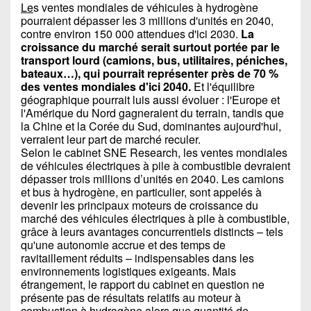
Le
s ventes mondiales de véhicules à hydrogène
pourraient dépasser les 3 millions d'unités en 2040,
contre environ 150 000 attendues d'ici 2030.
La
croissance du marché serait surtout portée par le
transport lourd (camions, bus, utilitaires, péniches,
bateaux…), qui pourrait représenter près de 70 %
des ventes mondiales d'ici 2040.
Et l'équilibre
géographique pourrait luis aussi évoluer : l'Europe et
l'Amérique du Nord gagneraient du terrain, tandis que
la Chine et la Corée du Sud, dominantes aujourd'hui,
verraient leur part de marché reculer.
Selon le cabinet SNE Research, les ventes mondiales
de véhicules électriques à pile à combustible devraient
dépasser trois millions d’unités en 2040. Les camions
et bus à hydrogène, en particulier, sont appelés à
devenir les principaux moteurs de croissance du
marché des véhicules électriques à pile à combustible,
grâce à leurs avantages concurrentiels distincts – tels
qu'une autonomie accrue et des temps de
ravitaillement réduits – indispensables dans les
environnements logistiques exigeants. Mais
étrangement, le rapport du cabinet en question ne
présente pas de résultats relatifs au moteur à
combustion à hydrogène alors que quantité de