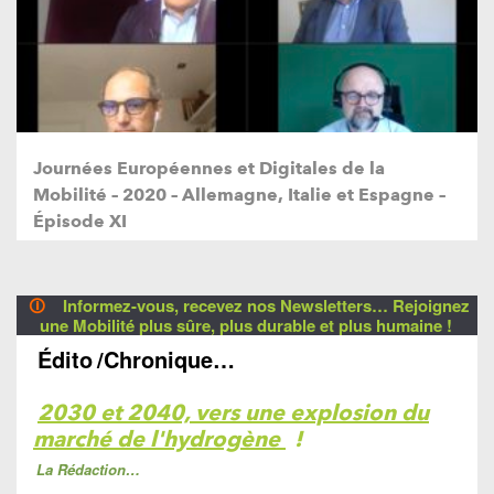
Journées Européennes et Digitales de la
Mobilité – 2020 – Allemagne, Italie et Espagne –
Épisode XI
🛈
Informez-vous, recevez nos Newsletters… Rejoignez
une Mobilité plus sûre, plus durable et plus humaine !
Édito
/Chronique…
2030 et 2040, vers une explosion du
marché de l'hydrogène
!
La Rédaction…