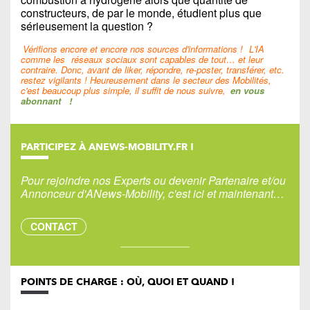
constructeurs, de par le monde, étudient plus que
sérieusement la question ?
Vérifions encore et encore nos sources d'informations !
L'IA
comme les
réseaux sociaux sont capables de tout… et leur
contraire. Donc, avant de liker, répondre, re-poster, transférer, etc.
restez vigilants ! Heureusement dans le secteur des Mobilités,
c'est beaucoup plus simple, il suffit de nous suivre,
en vous
abonnant
!
PARTICIPEZ À ANEWS-MOBILITY.FR !
Pour rejoindre nos Experts ou devenir Partenaire et/ou
Annonceur d'ANews-Mobility, c'est ici et maintenant…
CONTACT
POINTS DE CHARGE : OÙ, QUOI ET QUAND !