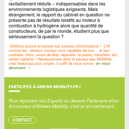
ravitaillement réduits – indispensables dans les
environnements logistiques exigeants. Mais
étrangement, le rapport du cabinet en question ne
présente pas de résultats relatifs au moteur à
combustion à hydrogène alors que quantité de
constructeurs, de par le monde, étudient plus que
sérieusement la question ?
Vérifions encore et encore nos sources d'informations !
L'IA
comme les
réseaux sociaux sont capables de tout… et leur
contraire. Donc, avant de liker, répondre, re-poster, transférer, etc.
restez vigilants ! Heureusement dans le secteur des Mobilités,
c'est beaucoup plus simple, il suffit de nous suivre,
en vous
abonnant
!
PARTICIPEZ À ANEWS-MOBILITY.FR !
Pour rejoindre nos Experts ou devenir Partenaire et/ou
Annonceur d'ANews-Mobility, c'est ici et maintenant…
CONTACT