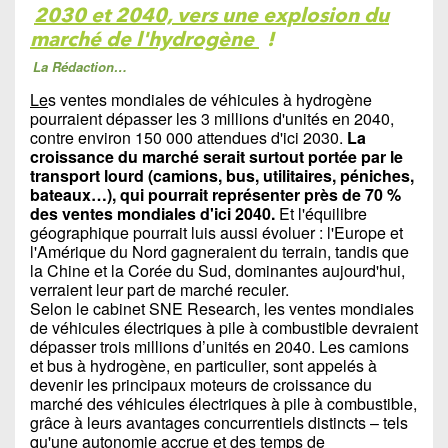
2030 et 2040, vers une explosion du
marché de l'hydrogène
!
La Rédaction…
Le
s ventes mondiales de véhicules à hydrogène
pourraient dépasser les 3 millions d'unités en 2040,
contre environ 150 000 attendues d'ici 2030.
La
croissance du marché serait surtout portée par le
transport lourd (camions, bus, utilitaires, péniches,
bateaux…), qui pourrait représenter près de 70 %
des ventes mondiales d'ici 2040.
Et l'équilibre
géographique pourrait luis aussi évoluer : l'Europe et
l'Amérique du Nord gagneraient du terrain, tandis que
la Chine et la Corée du Sud, dominantes aujourd'hui,
verraient leur part de marché reculer.
Selon le cabinet SNE Research, les ventes mondiales
de véhicules électriques à pile à combustible devraient
dépasser trois millions d’unités en 2040. Les camions
et bus à hydrogène, en particulier, sont appelés à
devenir les principaux moteurs de croissance du
marché des véhicules électriques à pile à combustible,
grâce à leurs avantages concurrentiels distincts – tels
qu'une autonomie accrue et des temps de