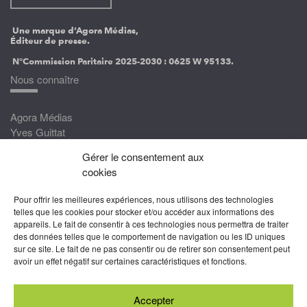
Une marque d’Agora Médias,
Éditeur de presse.
N°Commission Paritaire 2025-2030 :
0625 W 95133.
Nous connaître
Agora Médias
Yves Guittat
Gérer le consentement aux
Nous rejoindre
cookies
Devenez correspondant
Pour offrir les meilleures expériences, nous utilisons des technologies
Rejoignez nos experts
telles que les cookies pour stocker et/ou accéder aux informations des
appareils. Le fait de consentir à ces technologies nous permettra de traiter
Devenez Partenaire
des données telles que le comportement de navigation ou les ID uniques
sur ce site. Le fait de ne pas consentir ou de retirer son consentement peut
Nous suivre
avoir un effet négatif sur certaines caractéristiques et fonctions.
Accepter