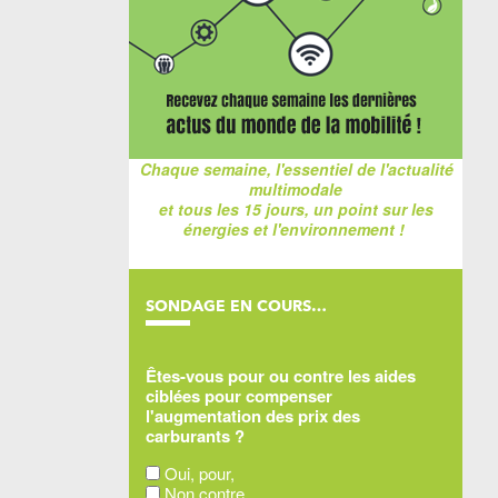
Chaque semaine, l'essentiel de l'actualité
multimodale
et tous les 15 jours, un point sur les
énergies et l'environnement !
SONDAGE EN COURS…
Êtes-vous pour ou contre les aides
ciblées pour compenser
l'augmentation des prix des
carburants ?
Oui, pour,
Non contre,