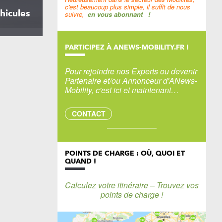
c'est beaucoup plus simple, il suffit de nous
hicules
suivre,
en vous abonnant
!
PARTICIPEZ À ANEWS-MOBILITY.FR !
Pour rejoindre nos Experts ou devenir
Partenaire et/ou Annonceur d'ANews-
Mobility, c'est ici et maintenant…
CONTACT
POINTS DE CHARGE : OÙ, QUOI ET
QUAND !
Calculez votre itinéraire – Trouvez vos
points de charge !