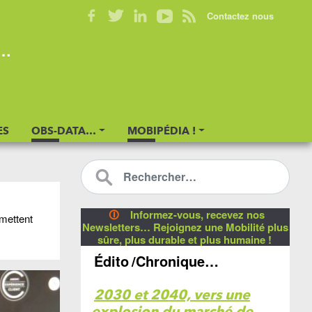
Contactez nous
s…
ES
OBS-DATA…
MOBIPÉDIA !
🛈
Informez-vous, recevez nos
mettent
Newsletters… Rejoignez une Mobilité plus
sûre, plus durable et plus humaine !
Édito
/Chronique…
2030 et 2040, vers une
explosion du marché de