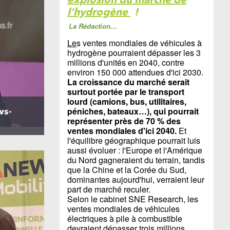
l'hydrogène
!
La Rédaction…
Le
s ventes mondiales de véhicules à
hydrogène pourraient dépasser les 3
millions d'unités en 2040, contre
environ 150 000 attendues d'ici 2030.
La croissance du marché serait
surtout portée par le transport
lourd (camions, bus, utilitaires,
péniches, bateaux…), qui pourrait
ws-
représenter près de 70 % des
ventes mondiales d'ici 2040.
Et
l'équilibre géographique pourrait luis
aussi évoluer : l'Europe et l'Amérique
du Nord gagneraient du terrain, tandis
que la Chine et la Corée du Sud,
dominantes aujourd'hui, verraient leur
part de marché reculer.
Selon le cabinet SNE Research, les
ventes mondiales de véhicules
électriques à pile à combustible
devraient dépasser trois millions