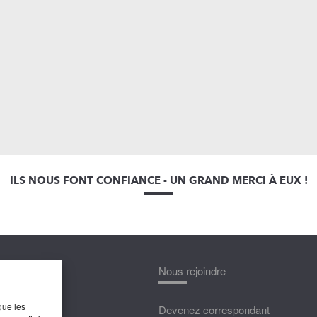
ILS NOUS FONT CONFIANCE - UN GRAND MERCI À EUX !
nnaître
Nous rejoindre
que les
édias
Devenez correspondant