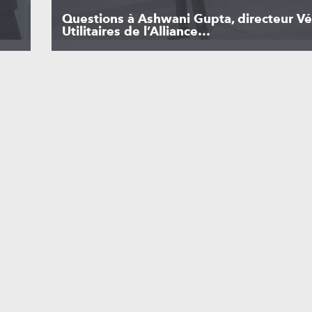
Questions à Ashwani Gupta, directeur Vé
Utilitaires de l’Alliance…