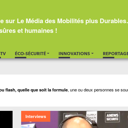
e sur Le Média des Mobilités plus Durable
sûres et humaines !
-TV
ÉCO-SÉCURITÉ
INNOVATIONS
REPORTAG
ou flash, quelle que soit la formule
, une ou deux personnes se sou
Interviews