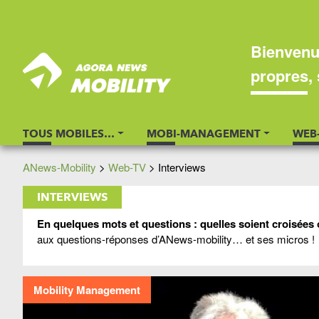
Bienvenu
propres, 
TOUS MOBILES…
MOBI-MANAGEMENT
WEB
ANews-Mobility
>
Web-TV
>
Interviews
INTERVIEWS
En quelques mots et questions : q
uelles soient croisées 
aux questions-réponses d’ANews-mobility… et ses micros !
Mobility Management