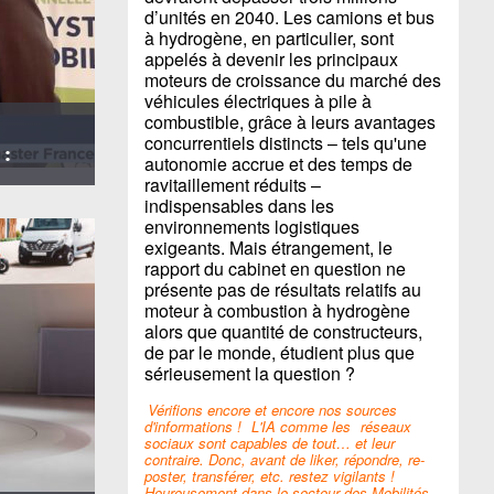
d’unités en 2040. Les camions et bus
à hydrogène, en particulier, sont
appelés à devenir les principaux
moteurs de croissance du marché des
véhicules électriques à pile à
combustible, grâce à leurs avantages
concurrentiels distincts – tels qu'une
 :
autonomie accrue et des temps de
ravitaillement réduits –
indispensables dans les
environnements logistiques
exigeants. Mais étrangement, le
rapport du cabinet en question ne
présente pas de résultats relatifs au
moteur à combustion à hydrogène
alors que quantité de constructeurs,
de par le monde, étudient plus que
sérieusement la question ?
Vérifions encore et encore nos sources
d'informations !
L'IA comme les
réseaux
sociaux sont capables de tout… et leur
contraire. Donc, avant de liker, répondre, re-
poster, transférer, etc. restez vigilants !
Heureusement dans le secteur des Mobilités,