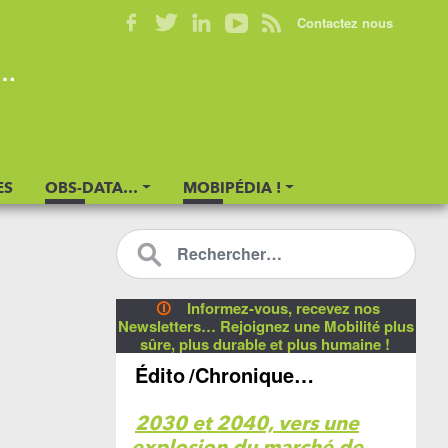
Contactez nous
s…
ES
OBS-DATA…
MOBIPÉDIA !
🛈
Informez-vous, recevez nos
Newsletters… Rejoignez une Mobilité plus
sûre, plus durable et plus humaine !
Édito
/Chronique…
2030 et 2040, vers une
explosion du marché de