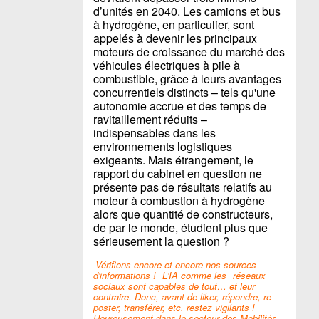
d’unités en 2040. Les camions et bus
à hydrogène, en particulier, sont
appelés à devenir les principaux
moteurs de croissance du marché des
véhicules électriques à pile à
combustible, grâce à leurs avantages
concurrentiels distincts – tels qu'une
autonomie accrue et des temps de
ravitaillement réduits –
indispensables dans les
environnements logistiques
exigeants. Mais étrangement, le
rapport du cabinet en question ne
présente pas de résultats relatifs au
moteur à combustion à hydrogène
alors que quantité de constructeurs,
de par le monde, étudient plus que
sérieusement la question ?
Vérifions encore et encore nos sources
d'informations !
L'IA comme les
réseaux
sociaux sont capables de tout… et leur
contraire. Donc, avant de liker, répondre, re-
poster, transférer, etc. restez vigilants !
Heureusement dans le secteur des Mobilités,