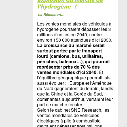
l'hydrogène
!
La Rédaction…
Le
s ventes mondiales de véhicules à
hydrogène pourraient dépasser les 3
millions d'unités en 2040, contre
environ 150 000 attendues d'ici 2030.
La croissance du marché serait
surtout portée par le transport
lourd (camions, bus, utilitaires,
péniches, bateaux…), qui pourrait
représenter près de 70 % des
ventes mondiales d'ici 2040.
Et
l'équilibre géographique pourrait luis
aussi évoluer : l'Europe et l'Amérique
du Nord gagneraient du terrain, tandis
que la Chine et la Corée du Sud,
dominantes aujourd'hui, verraient leur
part de marché reculer.
Selon le cabinet SNE Research, les
ventes mondiales de véhicules
électriques à pile à combustible
devraient dépasser trois millions