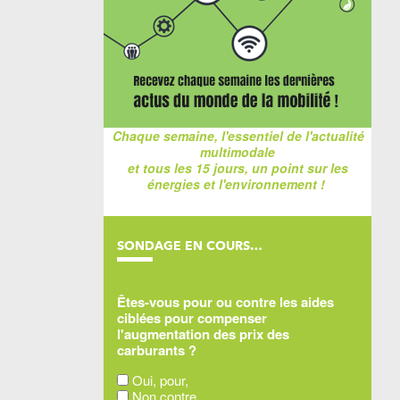
Chaque semaine, l'essentiel de l'actualité
multimodale
et tous les 15 jours, un point sur les
énergies et l'environnement !
SONDAGE EN COURS…
Êtes-vous pour ou contre les aides
ciblées pour compenser
l'augmentation des prix des
carburants ?
Oui, pour,
Non contre,