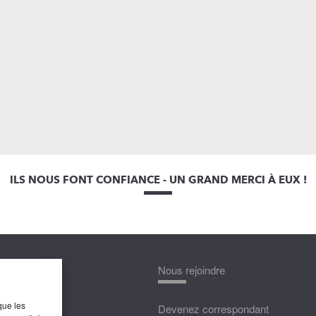
ILS NOUS FONT CONFIANCE - UN GRAND MERCI À EUX !
nnaître
Nous rejoindre
que les
édias
Devenez correspondant