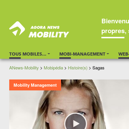
Bienvenu
propres, 
TOUS MOBILES…
MOBI-MANAGEMENT
WEB
ANews-Mobility
>
Mobipédia
>
Histoire(s)
>
Sagas
Mobility Management