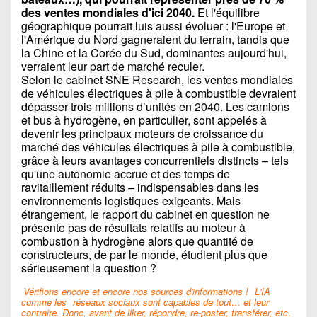
des ventes mondiales d'ici 2040.
Et l'équilibre
géographique pourrait luis aussi évoluer : l'Europe et
l'Amérique du Nord gagneraient du terrain, tandis que
la Chine et la Corée du Sud, dominantes aujourd'hui,
verraient leur part de marché reculer.
Selon le cabinet SNE Research, les ventes mondiales
de véhicules électriques à pile à combustible devraient
dépasser trois millions d’unités en 2040. Les camions
et bus à hydrogène, en particulier, sont appelés à
devenir les principaux moteurs de croissance du
marché des véhicules électriques à pile à combustible,
grâce à leurs avantages concurrentiels distincts – tels
qu'une autonomie accrue et des temps de
ravitaillement réduits – indispensables dans les
environnements logistiques exigeants. Mais
étrangement, le rapport du cabinet en question ne
présente pas de résultats relatifs au moteur à
combustion à hydrogène alors que quantité de
constructeurs, de par le monde, étudient plus que
sérieusement la question ?
Vérifions encore et encore nos sources d'informations !
L'IA
comme les
réseaux sociaux sont capables de tout… et leur
contraire. Donc, avant de liker, répondre, re-poster, transférer, etc.