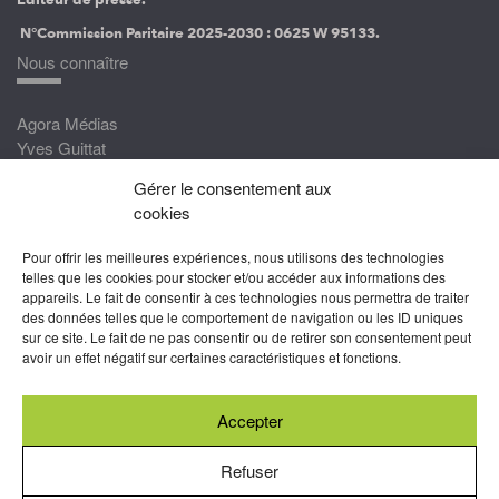
N°Commission Paritaire 2025-2030 :
0625 W 95133.
Nous connaître
Agora Médias
Yves Guittat
Gérer le consentement aux
Nous rejoindre
cookies
Devenez correspondant
Pour offrir les meilleures expériences, nous utilisons des technologies
Rejoignez nos experts
telles que les cookies pour stocker et/ou accéder aux informations des
appareils. Le fait de consentir à ces technologies nous permettra de traiter
Devenez Partenaire
des données telles que le comportement de navigation ou les ID uniques
sur ce site. Le fait de ne pas consentir ou de retirer son consentement peut
Nous suivre
avoir un effet négatif sur certaines caractéristiques et fonctions.
Accepter
Abonnez-vous à nos newsletters
Refuser