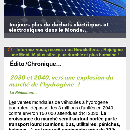
Toujours plus de déchets électriques et
électroniques dans le Monde…
🛈
Informez-vous, recevez nos Newsletters… Rejoignez
une Mobilité plus sûre, plus durable et plus humaine !
Édito
/Chronique…
2030 et 2040, vers une explosion du
marché de l'hydrogène
!
La Rédaction…
Le
s ventes mondiales de véhicules à hydrogène
pourraient dépasser les 3 millions d'unités en 2040,
contre environ 150 000 attendues d'ici 2030.
La
croissance du marché serait surtout portée par le
transport lourd (camions, bus, utilitaires, péniches,
bateaux…), qui pourrait représenter près de 70 %