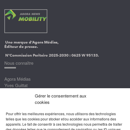
Une marque d’Agora Médias,
Éditeur de presse.
N°Commission Paritaire 2025-2030 :
0625 W 95133.
Nous connaître
Agora Médias
Yves Guittat
Gérer le consentement aux
Nous rejoindre
cookies
Devenez correspondant
Pour offrir les meilleures expériences, nous utilisons des technologies
Rejoignez nos experts
telles que les cookies pour stocker et/ou accéder aux informations des
appareils. Le fait de consentir à ces technologies nous permettra de traiter
Devenez Partenaire
des données telles que le comportement de navigation ou les ID uniques