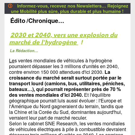
🛈
Informez-vous, recevez nos Newsletters… Rejoignez
une Mobilité plus sûre, plus durable et plus humaine !
Édito
/Chronique…
2030 et 2040, vers une explosion du
marché de l'hydrogène
!
La Rédaction…
Le
s ventes mondiales de véhicules à hydrogène
pourraient dépasser les 3 millions d'unités en 2040,
contre environ 150 000 attendues d'ici 2030.
La
croissance du marché serait surtout portée par le
transport lourd (camions, bus, utilitaires, péniches,
bateaux…), qui pourrait représenter près de 70 %
des ventes mondiales d'ici 2040.
Et l'équilibre
géographique pourrait luis aussi évoluer : l'Europe et
l'Amérique du Nord gagneraient du terrain, tandis que
la Chine et la Corée du Sud, dominantes aujourd'hui,
verraient leur part de marché reculer.
Selon le cabinet SNE Research, les ventes mondiales
de véhicules électriques à pile à combustible devraient
dépasser trois millions d’unités en 2040. Les camions