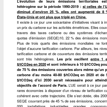
L’évolution de leurs émissions territoriales es
hétérogène sur la période 1990-2019 :
si celles de l
diminué d’environ 25 %, elles ont augmenté de 8
États-Unis et ont plus que triplé en Chine.
Il existe à ce jour une soixantaine d’initiatives visant à 
un prix du carbone sur les activités émettrices. Elles couv
travers des taxes carbone ou des systèmes d’écha
quotas d’émission (SEQE)10, 22 % des émissions mond
Plus de trois quarts des émissions mondiales ne fon
l’objet d’aucune tarification carbone. Par ailleurs, les niv
tarification carbone et de couverture des émissions territ
sont très hétérogènes.
Les prix oscillent
entre 1 
$/tCO2eq en 2020
et sont inférieurs à 10 $/tCO2eq pou
de 75 % des émissions couvertes alors même qu’un p
carbone d’au moins
40-80 $/tCO2eq en 2020 et de 
$/tCO2eq d’ici 2030 serait nécessaire pour atteind
objectifs de l’accord de Paris.
L’UE serait à ce jour pa
rares économies à disposer d’un niveau de tarification 
cohérent avec cette trajectoire. Elle s’est dotée, dès 200
SEQE couvrant près de 45 % de ses émissions, concern
000 installations industrielles grandes consomma