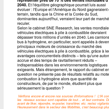
représenter près de 70 % des ventes mondiales d'
2040.
Et l'équilibre géographique pourrait luis aussi
évoluer : l'Europe et l'Amérique du Nord gagneraient
terrain, tandis que la Chine et la Corée du Sud,
dominantes aujourd'hui, verraient leur part de marché
reculer.
Selon le cabinet SNE Research, les ventes mondiale
véhicules électriques à pile à combustible devraient
dépasser trois millions d’unités en 2040. Les camions
bus à hydrogène, en particulier, sont appelés à deven
principaux moteurs de croissance du marché des
véhicules électriques à pile à combustible, grâce à le
avantages concurrentiels distincts – tels qu'une aut
accrue et des temps de ravitaillement réduits –
indispensables dans les environnements logistiques
exigeants. Mais étrangement, le rapport du cabinet e
question ne présente pas de résultats relatifs au mote
combustion à hydrogène alors que quantité de
constructeurs, de par le monde, étudient plus que
sérieusement la question ?
Vérifions encore et encore nos sources d'informations !
L'IA c
les
réseaux sociaux sont capables de tout… et leur contraire. D
avant de liker, répondre, re-poster, transférer, etc. restez vigilants
Heureusement dans le secteur des Mobilités, c'est beaucoup plu