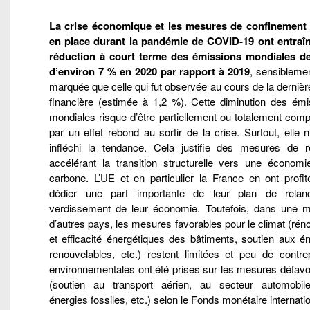
La crise économique et les mesures de confinement
en place durant la pandémie de COVID-19 ont entraî
réduction à court terme des émissions mondiales 
d’environ 7 % en 2020 par rapport à 2019
, sensibleme
marquée que celle qui fut observée au cours de la dernièr
financière (estimée à 1,2 %). Cette diminution des émi
mondiales risque d’être partiellement ou totalement com
par un effet rebond au sortir de la crise. Surtout, elle 
infléchi la tendance. Cela justifie des mesures de r
accélérant la transition structurelle vers une économi
carbone. L’UE et en particulier la France en ont profit
dédier une part importante de leur plan de rela
verdissement de leur économie. Toutefois, dans une ma
d’autres pays, les mesures favorables pour le climat (rén
et efficacité énergétiques des bâtiments, soutien aux é
renouvelables, etc.) restent limitées et peu de contrep
environnementales ont été prises sur les mesures défavo
(soutien au transport aérien, au secteur automobil
énergies fossiles, etc.) selon le Fonds monétaire internatio