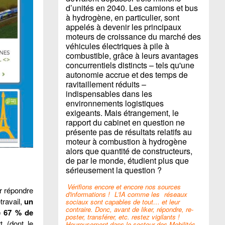
d’unités en 2040. Les camions et bus
à hydrogène, en particulier, sont
appelés à devenir les principaux
moteurs de croissance du marché des
véhicules électriques à pile à
combustible, grâce à leurs avantages
concurrentiels distincts – tels qu'une
autonomie accrue et des temps de
ravitaillement réduits –
indispensables dans les
environnements logistiques
exigeants. Mais étrangement, le
rapport du cabinet en question ne
présente pas de résultats relatifs au
moteur à combustion à hydrogène
alors que quantité de constructeurs,
de par le monde, étudient plus que
sérieusement la question ?
Vérifions encore et encore nos sources
ur répondre
d'informations !
L'IA comme les
réseaux
ravail,
un
sociaux sont capables de tout… et leur
contraire. Donc, avant de liker, répondre, re-
e 67 % de
poster, transférer, etc. restez vigilants !
t (dont le
Heureusement dans le secteur des Mobilités,