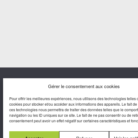
Nous co
Gérer le consentement aux cookies
Pour offrir les meilleures expériences, nous utilisons des technologies telles 
Agora M
cookies pour stocker et/ou accéder aux informations des appareils. Le fait de
Yves Gui
ces technologies nous permettra de traiter des données telles que le compo
Une marque d’Agora Médias,
navigation ou les ID uniques sur ce site. Le fait de ne pas consentir ou de reti
Éditeur de presse.
consentement peut avoir un effet négatif sur certaines caractéristiques et fonc
N°Commission Paritaire 2025-2030 :
0625
W 95133.