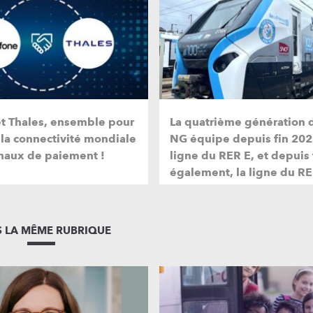
et Thales, ensemble pour
La quatrième génération 
 la connectivité mondiale
NG équipe depuis fin 202
naux de paiement !
ligne du RER E, et depuis
également, la ligne du RE
 LA MÊME RUBRIQUE