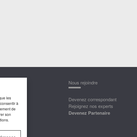
nnaître
Nous rejoindre
que les
édias
Devenez correspondant
 consentir à
ttat
Rejoignez nos experts
rtement de
Devenez Partenaire
rer son
tions.