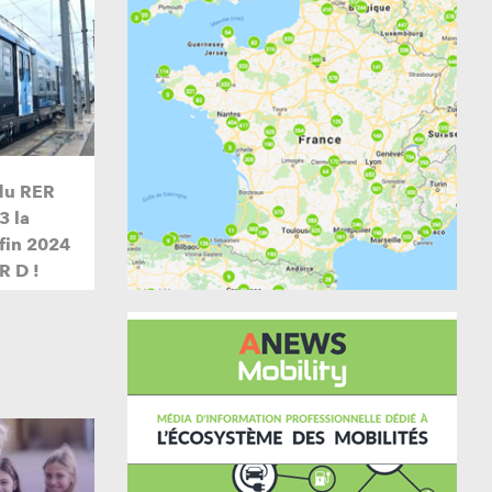
du RER
3 la
 fin 2024
R D !