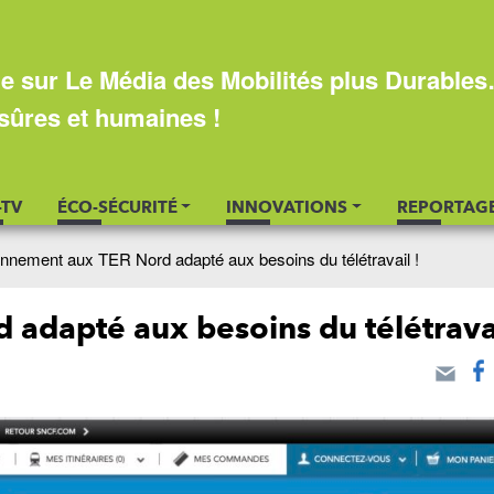
e sur Le Média des Mobilités plus Durable
sûres et humaines !
-TV
ÉCO-SÉCURITÉ
INNOVATIONS
REPORTAG
nnement aux TER Nord adapté aux besoins du télétravail !
adapté aux besoins du télétravai