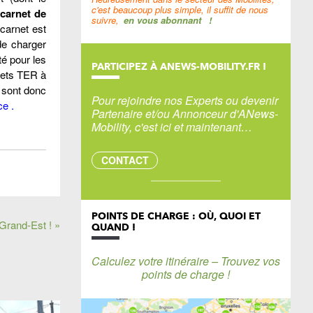
c'est beaucoup plus simple, il suffit de nous
carnet de
suivre,
en vous abonnant
!
 carnet est
 de charger
té pour les
PARTICIPEZ À ANEWS-MOBILITY.FR !
jets TER à
 sont donc
Pour rejoindre nos Experts ou devenir
ce
.
Partenaire et/ou Annonceur d'ANews-
Mobility, c'est ici et maintenant…
CONTACT
POINTS DE CHARGE : OÙ, QUOI ET
 Grand-Est ! »
QUAND !
Calculez votre itinéraire – Trouvez vos
points de charge !