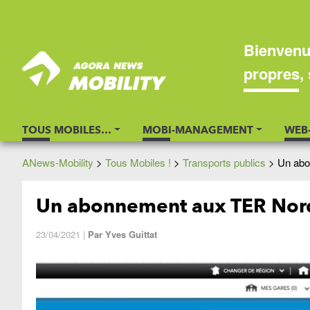
Bienvenu
propres, 
TOUS MOBILES…
MOBI-MANAGEMENT
WEB
ANews-Mobility
>
Tous Mobiles !
>
Transports publics
>
Un abo
Un abonnement aux TER Nord 
23/04/2021
|
Par
Yves Guittat