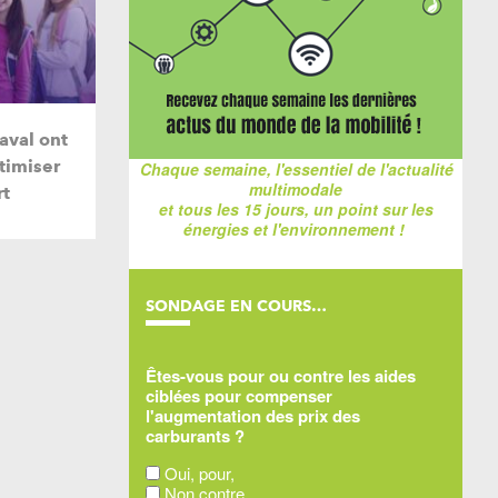
aval ont
timiser
Chaque semaine, l'essentiel de l'actualité
multimodale
rt
et tous les 15 jours, un point sur les
énergies et l'environnement !
SONDAGE EN COURS…
Êtes-vous pour ou contre les aides
ciblées pour compenser
l'augmentation des prix des
carburants ?
Oui, pour,
Non contre,