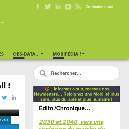
Contactez nous
s…
ES
OBS-DATA…
MOBIPÉDIA !
l !
🛈
Informez-vous, recevez nos
Newsletters… Rejoignez une Mobilité plus
sûre, plus durable et plus humaine !
Édito
/Chronique…
2030 et 2040, vers une
explosion du marché de