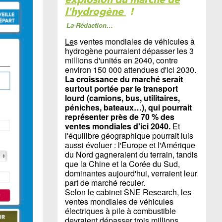
l'hydrogène
!
La Rédaction…
Le
s ventes mondiales de véhicules à
hydrogène pourraient dépasser les 3
millions d'unités en 2040, contre
environ 150 000 attendues d'ici 2030.
La croissance du marché serait
surtout portée par le transport
lourd (camions, bus, utilitaires,
péniches, bateaux…), qui pourrait
représenter près de 70 % des
ventes mondiales d'ici 2040.
Et
l'équilibre géographique pourrait luis
aussi évoluer : l'Europe et l'Amérique
du Nord gagneraient du terrain, tandis
que la Chine et la Corée du Sud,
dominantes aujourd'hui, verraient leur
part de marché reculer.
Selon le cabinet SNE Research, les
ventes mondiales de véhicules
électriques à pile à combustible
devraient dépasser trois millions