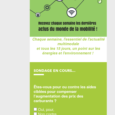
Chaque semaine, l'essentiel de l'actualité
multimodale
et tous les 15 jours, un point sur les
énergies et l'environnement !
SONDAGE EN COURS…
Êtes-vous pour ou contre les aides
ciblées pour compenser
l'augmentation des prix des
carburants ?
Oui, pour,
Non contre,