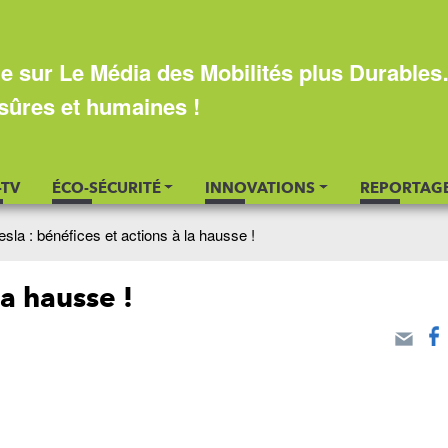
e sur Le Média des Mobilités plus Durable
sûres et humaines !
-TV
ÉCO-SÉCURITÉ
INNOVATIONS
REPORTAG
esla : bénéfices et actions à la hausse !
la hausse !