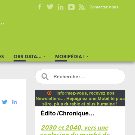
Contactez nous
s…
ES
OBS-DATA…
MOBIPÉDIA !
🛈
Informez-vous, recevez nos
Newsletters… Rejoignez une Mobilité plus
sûre, plus durable et plus humaine !
Édito
/Chronique…
2030 et 2040, vers une
explosion du marché de