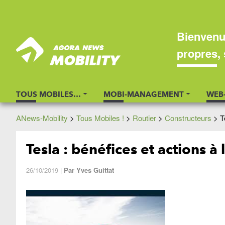
Bienvenu
propres, 
TOUS MOBILES…
MOBI-MANAGEMENT
WEB
ANews-Mobility
>
Tous Mobiles !
>
Routier
>
Constructeurs
>
T
Tesla : bénéfices et actions à 
26/10/2019
|
Par
Yves Guittat