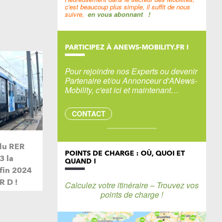
c'est beaucoup plus simple, il suffit de nous
suivre,
en vous abonnant
!
PARTICIPEZ À ANEWS-MOBILITY.FR !
Pour rejoindre nos Experts ou devenir
Partenaire et/ou Annonceur d'ANews-
Mobility, c'est ici et maintenant…
CONTACT
du RER
POINTS DE CHARGE : OÙ, QUOI ET
3 la
QUAND !
 fin 2024
R D !
Calculez votre itinéraire – Trouvez vos
points de charge !