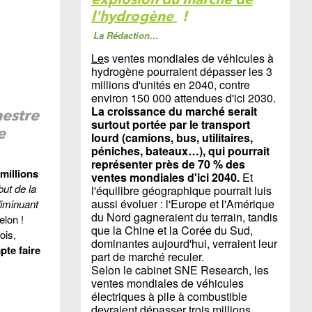
l'hydrogène
!
La Rédaction…
Le
s ventes mondiales de véhicules à
hydrogène pourraient dépasser les 3
millions d'unités en 2040, contre
environ 150 000 attendues d'ici 2030.
La croissance du marché serait
estre
surtout portée par le transport
e
lourd (camions, bus, utilitaires,
péniches, bateaux…), qui pourrait
représenter près de 70 % des
 millions
ventes mondiales d'ici 2040.
Et
ut de la
l'équilibre géographique pourrait luis
aussi évoluer : l'Europe et l'Amérique
diminuant
du Nord gagneraient du terrain, tandis
elon !
que la Chine et la Corée du Sud,
ois,
dominantes aujourd'hui, verraient leur
pte faire
part de marché reculer.
Selon le cabinet SNE Research, les
ventes mondiales de véhicules
électriques à pile à combustible
devraient dépasser trois millions