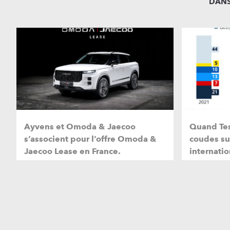
DANS
Ayvens et Omoda & Jaecoo
Quand Tes
s’associent pour l’offre Omoda &
coudes su
Jaecoo Lease en France.
internatio