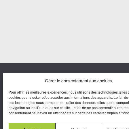
Nous co
Gérer le consentement aux cookies
Pour offrir les meilleures expériences, nous utilisons des technologies telles 
Agora M
cookies pour stocker et/ou accéder aux informations des appareils. Le fait de
Yves Gui
ces technologies nous permettra de traiter des données telles que le compo
Une marque d’Agora Médias,
navigation ou les ID uniques sur ce site. Le fait de ne pas consentir ou de reti
Éditeur de presse.
consentement peut avoir un effet négatif sur certaines caractéristiques et fonc
N°Commission Paritaire 2025-2030 :
0625
W 95133.