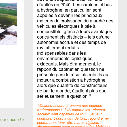
d’unités en 2040. Les camions et bus
à hydrogène, en particulier, sont
appelés à devenir les principaux
moteurs de croissance du marché des
véhicules électriques à pile à
combustible, grâce à leurs avantages
concurrentiels distincts – tels qu'une
autonomie accrue et des temps de
ravitaillement réduits –
indispensables dans les
environnements logistiques
exigeants. Mais étrangement, le
rapport du cabinet en question ne
présente pas de résultats relatifs au
moteur à combustion à hydrogène
alors que quantité de constructeurs,
de par le monde, étudient plus que
sérieusement la question ?
Vérifions encore et encore nos sources
d'informations !
L'IA comme les
réseaux
sociaux sont capables de tout… et leur
contraire. Donc, avant de liker, répondre, re-
pour cause ! »
poster, transférer, etc. restez vigilants !
Heureusement dans le secteur des Mobilités,