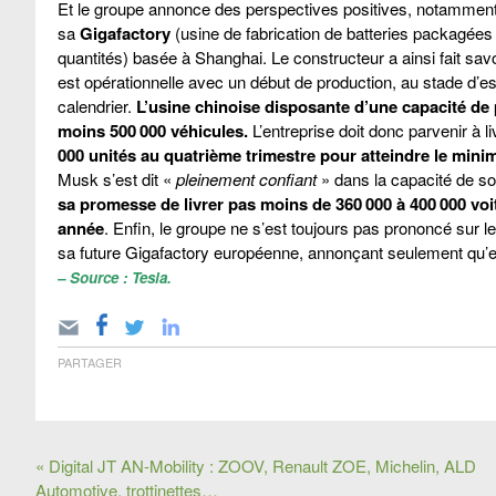
Et le groupe annonce des perspectives positives, notamment
sa
Gigafactory
(usine de fabrication de batteries packagées
quantités) basée à Shanghai. Le constructeur a ainsi fait savo
est opérationnelle avec un début de production, au stade d’es
calendrier.
L’usine chinoise disposante d’une capacité de
moins 500 000 véhicules.
L’entreprise doit donc parvenir à l
000 unités au quatrième trimestre pour atteindre le mi
Musk s’est dit «
pleinement confiant
» dans la capacité de so
sa promesse de livrer pas moins de 360 000 à 400 000 voi
année
. Enfin, le groupe ne s’est toujours pas prononcé sur le
sa future Gigafactory européenne, annonçant seulement qu’el
– Source : Tesla.
PARTAGER
« Digital JT AN-Mobility : ZOOV, Renault ZOE, Michelin, ALD
Automotive, trottinettes…