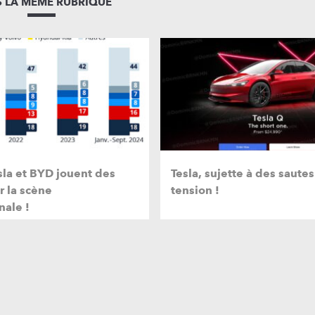
 LA MÊME RUBRIQUE
la et BYD jouent des
Tesla, sujette à des saute
r la scène
tension !
nale !