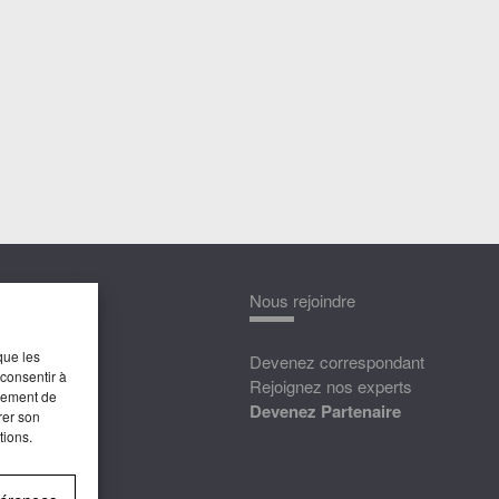
nnaître
Nous rejoindre
que les
édias
Devenez correspondant
 consentir à
ttat
Rejoignez nos experts
rtement de
Devenez Partenaire
rer son
tions.