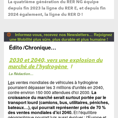
La quatrième génération du RER NG équipe
depuis fin 2023 la ligne du RER E, et depuis fin
2024 également, la ligne du RER D !
🛈
Informez-vous, recevez nos Newsletters… Rejoignez
une Mobilité plus sûre, plus durable et plus humaine !
Édito
/Chronique…
2030 et 2040, vers une explosion du
marché de l'hydrogène
!
La Rédaction…
Le
s ventes mondiales de véhicules à hydrogène
pourraient dépasser les 3 millions d'unités en 2040,
contre environ 150 000 attendues d'ici 2030.
La
croissance du marché serait surtout portée par le
transport lourd (camions, bus, utilitaires, péniches,
bateaux…), qui pourrait représenter près de 70 %
des ventes mondiales d'ici 2040.
Et l'équilibre
géographique pourrait luis aussi évoluer : l'Europe et