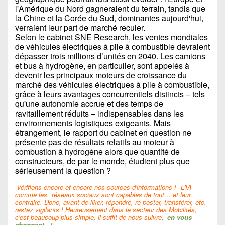
l'Amérique du Nord gagneraient du terrain, tandis que
la Chine et la Corée du Sud, dominantes aujourd'hui,
verraient leur part de marché reculer.
Selon le cabinet SNE Research, les ventes mondiales
de véhicules électriques à pile à combustible devraient
dépasser trois millions d’unités en 2040. Les camions
et bus à hydrogène, en particulier, sont appelés à
devenir les principaux moteurs de croissance du
marché des véhicules électriques à pile à combustible,
grâce à leurs avantages concurrentiels distincts – tels
qu'une autonomie accrue et des temps de
ravitaillement réduits – indispensables dans les
environnements logistiques exigeants. Mais
étrangement, le rapport du cabinet en question ne
présente pas de résultats relatifs au moteur à
combustion à hydrogène alors que quantité de
constructeurs, de par le monde, étudient plus que
sérieusement la question ?
Vérifions encore et encore nos sources d'informations !
L'IA
comme les
réseaux sociaux sont capables de tout… et leur
contraire. Donc, avant de liker, répondre, re-poster, transférer, etc.
restez vigilants ! Heureusement dans le secteur des Mobilités,
c'est beaucoup plus simple, il suffit de nous suivre,
en vous
abonnant
!