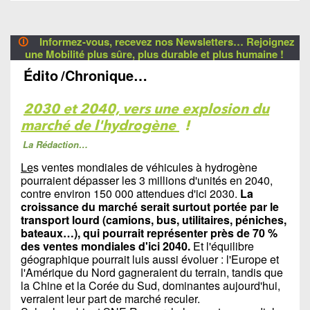
🛈
Informez-vous, recevez nos Newsletters… Rejoignez
une Mobilité plus sûre, plus durable et plus humaine !
Édito
/Chronique…
2030 et 2040, vers une explosion du
marché de l'hydrogène
!
La Rédaction…
Le
s ventes mondiales de véhicules à hydrogène
pourraient dépasser les 3 millions d'unités en 2040,
contre environ 150 000 attendues d'ici 2030.
La
croissance du marché serait surtout portée par le
transport lourd (camions, bus, utilitaires, péniches,
bateaux…), qui pourrait représenter près de 70 %
des ventes mondiales d'ici 2040.
Et l'équilibre
géographique pourrait luis aussi évoluer : l'Europe et
l'Amérique du Nord gagneraient du terrain, tandis que
la Chine et la Corée du Sud, dominantes aujourd'hui,
verraient leur part de marché reculer.