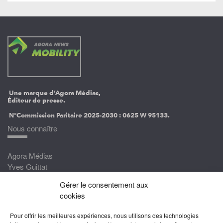
Une marque d’Agora Médias,
Éditeur de presse.
N°Commission Paritaire 2025-2030 :
0625 W 95133.
Nous connaître
Agora Médias
Yves Guittat
Gérer le consentement aux
Nous rejoindre
cookies
Devenez correspondant
Pour offrir les meilleures expériences, nous utilisons des technologies