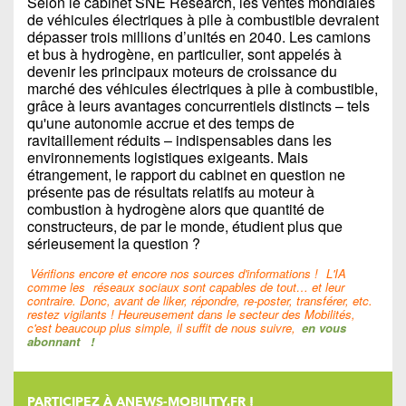
Selon le cabinet SNE Research, les ventes mondiales
de véhicules électriques à pile à combustible devraient
dépasser trois millions d’unités en 2040. Les camions
et bus à hydrogène, en particulier, sont appelés à
devenir les principaux moteurs de croissance du
marché des véhicules électriques à pile à combustible,
grâce à leurs avantages concurrentiels distincts – tels
qu'une autonomie accrue et des temps de
ravitaillement réduits – indispensables dans les
environnements logistiques exigeants. Mais
étrangement, le rapport du cabinet en question ne
présente pas de résultats relatifs au moteur à
combustion à hydrogène alors que quantité de
constructeurs, de par le monde, étudient plus que
sérieusement la question ?
Vérifions encore et encore nos sources d'informations !
L'IA
comme les
réseaux sociaux sont capables de tout… et leur
contraire. Donc, avant de liker, répondre, re-poster, transférer, etc.
restez vigilants ! Heureusement dans le secteur des Mobilités,
c'est beaucoup plus simple, il suffit de nous suivre,
en vous
abonnant
!
PARTICIPEZ À ANEWS-MOBILITY.FR !