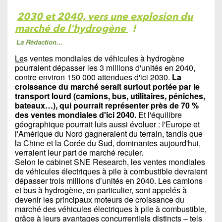
2030 et 2040, vers une explosion du
marché de l'hydrogène
!
La Rédaction…
Le
s ventes mondiales de véhicules à hydrogène
pourraient dépasser les 3 millions d'unités en 2040,
contre environ 150 000 attendues d'ici 2030.
La
croissance du marché serait surtout portée par le
transport lourd (camions, bus, utilitaires, péniches,
bateaux…), qui pourrait représenter près de 70 %
des ventes mondiales d'ici 2040.
Et l'équilibre
géographique pourrait luis aussi évoluer : l'Europe et
l'Amérique du Nord gagneraient du terrain, tandis que
la Chine et la Corée du Sud, dominantes aujourd'hui,
verraient leur part de marché reculer.
Selon le cabinet SNE Research, les ventes mondiales
de véhicules électriques à pile à combustible devraient
dépasser trois millions d’unités en 2040. Les camions
et bus à hydrogène, en particulier, sont appelés à
devenir les principaux moteurs de croissance du
marché des véhicules électriques à pile à combustible,
grâce à leurs avantages concurrentiels distincts – tels