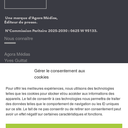
Une marque d’Agora Médias,
Éditeur de presse.
N°Commission Paritaire 2025-2030 :
0625 W 95133.
Nous connaître
Agora Médias
Yves Guittat
Gérer le consentement aux
Nous rejoindre
cookies
Devenez correspondant
Pour offrir les meilleures expériences, nous utilisons des technologies
Rejoignez nos experts
telles que les cookies pour stocker et/ou accéder aux informations des
appareils. Le fait de consentir à ces technologies nous permettra de traiter
Devenez Partenaire
des données telles que le comportement de navigation ou les ID uniques
sur ce site. Le fait de ne pas consentir ou de retirer son consentement peut
Nous suivre
avoir un effet négatif sur certaines caractéristiques et fonctions.