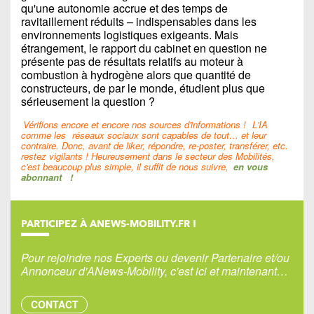
qu'une autonomie accrue et des temps de
ravitaillement réduits – indispensables dans les
environnements logistiques exigeants. Mais
étrangement, le rapport du cabinet en question ne
présente pas de résultats relatifs au moteur à
combustion à hydrogène alors que quantité de
constructeurs, de par le monde, étudient plus que
sérieusement la question ?
Vérifions encore et encore nos sources d'informations !
L'IA
comme les
réseaux sociaux sont capables de tout… et leur
contraire. Donc, avant de liker, répondre, re-poster, transférer, etc.
restez vigilants ! Heureusement dans le secteur des Mobilités,
c'est beaucoup plus simple, il suffit de nous suivre,
en vous
abonnant
!
PARTICIPEZ À ANEWS-MOBILITY.FR !
Pour rejoindre nos Experts ou devenir Partenaire et/ou
Annonceur d'ANews-Mobility, c'est ici et maintenant…
CONTACT