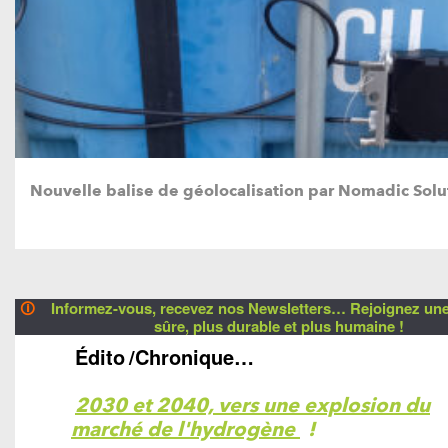
Nouvelle balise de géolocalisation par Nomadic Solut
🛈
Informez-vous, recevez nos Newsletters… Rejoignez une 
sûre, plus durable et plus humaine !
Édito
/Chronique…
2030 et 2040, vers une explosion du
marché de l'hydrogène
!