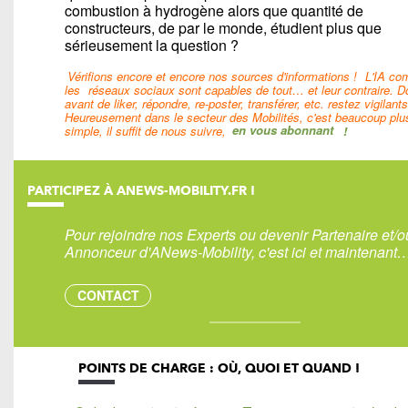
combustion à hydrogène alors que quantité de
constructeurs, de par le monde, étudient plus que
sérieusement la question ?
Vérifions encore et encore nos sources d'informations !
L'IA c
les
réseaux sociaux sont capables de tout… et leur contraire. D
avant de liker, répondre, re-poster, transférer, etc. restez vigilants
Heureusement dans le secteur des Mobilités, c'est beaucoup plu
simple, il suffit de nous suivre,
en vous abonnant
!
PARTICIPEZ À ANEWS-MOBILITY.FR !
Pour rejoindre nos Experts ou devenir Partenaire et/o
Annonceur d'ANews-Mobility, c'est ici et maintenant
CONTACT
POINTS DE CHARGE : OÙ, QUOI ET QUAND !