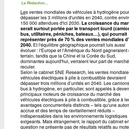
La Rédaction…
Le
s ventes mondiales de véhicules à hydrogène pour
dépasser les 3 millions d'unités en 2040, contre envi
150 000 attendues d'ici 2030.
La croissance du ma
serait surtout portée par le transport lourd (camio
bus, utilitaires, péniches, bateaux…), qui pourrait
représenter près de 70 % des ventes mondiales d'
2040.
Et l'équilibre géographique pourrait luis aussi
évoluer : l'Europe et l'Amérique du Nord gagneraient
terrain, tandis que la Chine et la Corée du Sud,
dominantes aujourd'hui, verraient leur part de marché
reculer.
Selon le cabinet SNE Research, les ventes mondiale
véhicules électriques à pile à combustible devraient
dépasser trois millions d’unités en 2040. Les camions
bus à hydrogène, en particulier, sont appelés à deven
principaux moteurs de croissance du marché des
véhicules électriques à pile à combustible, grâce à le
avantages concurrentiels distincts – tels qu'une aut
accrue et des temps de ravitaillement réduits –
indispensables dans les environnements logistiques
exigeants. Mais étrangement, le rapport du cabinet e
question ne présente pas de résultats relatifs au mote