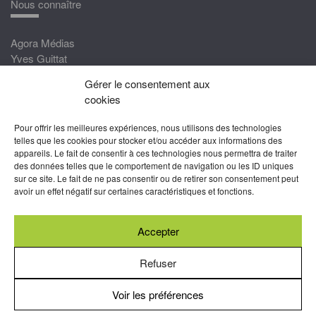
Nous connaître
Agora Médias
Yves Guittat
Gérer le consentement aux
Nous rejoindre
cookies
Devenez correspondant
Pour offrir les meilleures expériences, nous utilisons des technologies
Rejoignez nos experts
telles que les cookies pour stocker et/ou accéder aux informations des
appareils. Le fait de consentir à ces technologies nous permettra de traiter
Devenez Partenaire
des données telles que le comportement de navigation ou les ID uniques
sur ce site. Le fait de ne pas consentir ou de retirer son consentement peut
Nous suivre
avoir un effet négatif sur certaines caractéristiques et fonctions.
Accepter
Abonnez-vous à nos newsletters
Refuser
Voir les préférences
Mentions légales
-
Conditions générales d’utilisation
-
Politiques
de cookies