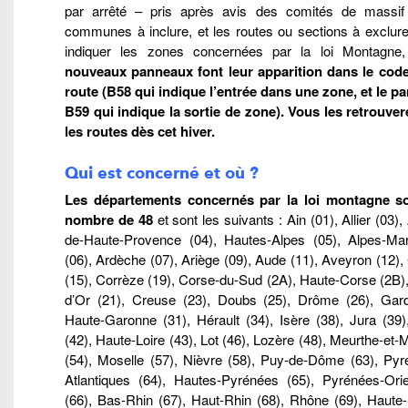
par arrêté – pris après avis des comités de massif
communes à inclure, et les routes ou sections à exclure
indiquer les zones concernées par la loi Montagne
nouveaux panneaux font leur apparition dans le code
route (B58 qui indique l’entrée dans une zone, et le p
B59 qui indique la sortie de zone). Vous les retrouver
les routes dès cet hiver.
Qui est concerné et où ?
Les départements concernés par la loi montagne s
nombre de 48
et sont les suivants : Ain (01), Allier (03),
de-Haute-Provence (04), Hautes-Alpes (05), Alpes-Mar
(06), Ardèche (07), Ariège (09), Aude (11), Aveyron (12),
(15), Corrèze (19), Corse-du-Sud (2A), Haute-Corse (2B)
d’Or (21), Creuse (23), Doubs (25), Drôme (26), Gard
Haute-Garonne (31), Hérault (34), Isère (38), Jura (39)
(42), Haute-Loire (43), Lot (46), Lozère (48), Meurthe-et-
(54), Moselle (57), Nièvre (58), Puy-de-Dôme (63), Pyr
Atlantiques (64), Hautes-Pyrénées (65), Pyrénées-Orie
(66), Bas-Rhin (67), Haut-Rhin (68), Rhône (69), Haute