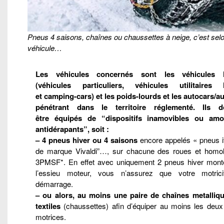
Pneus 4 saisons, chaînes ou chaussettes à neige, c’est selo
véhicule…
Les véhicules concernés sont les véhicules l
(véhicules particuliers, véhicules utilitaires 
et camping-cars) et les poids-lourds et les autocars/a
pénétrant dans le territoire réglementé. Ils d
être équipés de “dispositifs inamovibles ou amo
antidérapants”, soit :
– 4 pneus hiver ou 4 saisons
encore appelés « pneus it
de marque Vivaldi”…, sur chacune des roues et homo
3PMSF*. En effet avec uniquement 2 pneus hiver mont
l’essieu moteur, vous n’assurez que votre motric
démarrage.
– ou alors, au moins une paire de chaînes metalliq
textiles
(chaussettes) afin d’équiper au moins les deux
motrices.