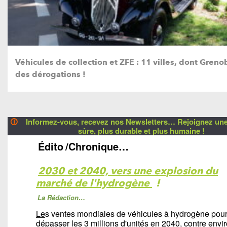
Véhicules de collection et ZFE : 11 villes, dont Greno
des dérogations !
🛈
Informez-vous, recevez nos Newsletters… Rejoignez une 
sûre, plus durable et plus humaine !
Édito
/Chronique…
2030 et 2040, vers une explosion du
marché de l'hydrogène
!
La Rédaction…
Le
s ventes mondiales de véhicules à hydrogène pour
dépasser les 3 millions d'unités en 2040, contre envi