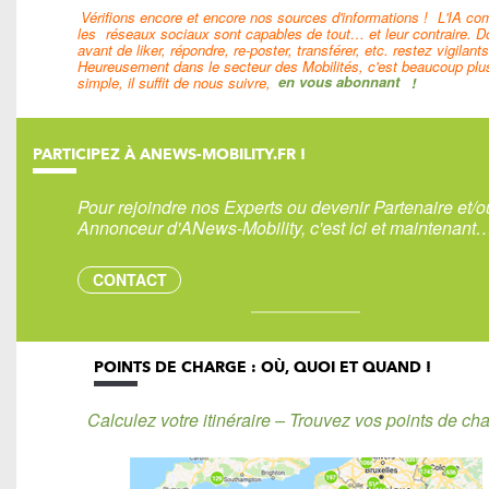
Vérifions encore et encore nos sources d'informations !
L'IA c
les
réseaux sociaux sont capables de tout… et leur contraire. D
avant de liker, répondre, re-poster, transférer, etc. restez vigilants
Heureusement dans le secteur des Mobilités, c'est beaucoup plu
simple, il suffit de nous suivre,
en vous abonnant
!
PARTICIPEZ À ANEWS-MOBILITY.FR !
Pour rejoindre nos Experts ou devenir Partenaire et/o
Annonceur d'ANews-Mobility, c'est ici et maintenant
CONTACT
POINTS DE CHARGE : OÙ, QUOI ET QUAND !
Calculez votre itinéraire – Trouvez vos points de cha