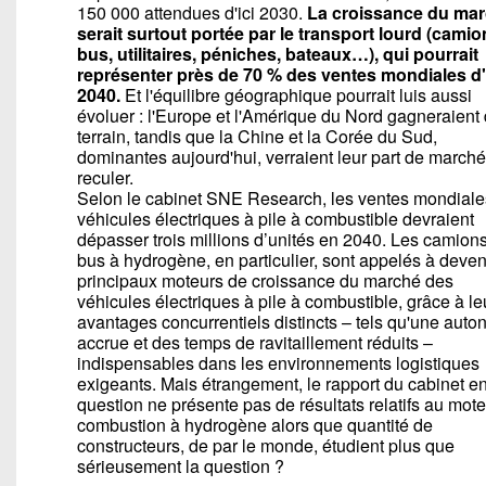
150 000 attendues d'ici 2030.
La croissance du ma
serait surtout portée par le transport lourd (camio
bus, utilitaires, péniches, bateaux…), qui pourrait
représenter près de 70 % des ventes mondiales d'
2040.
Et l'équilibre géographique pourrait luis aussi
évoluer : l'Europe et l'Amérique du Nord gagneraient
terrain, tandis que la Chine et la Corée du Sud,
dominantes aujourd'hui, verraient leur part de marché
reculer.
Selon le cabinet SNE Research, les ventes mondiale
véhicules électriques à pile à combustible devraient
dépasser trois millions d’unités en 2040. Les camions
bus à hydrogène, en particulier, sont appelés à deven
principaux moteurs de croissance du marché des
véhicules électriques à pile à combustible, grâce à le
avantages concurrentiels distincts – tels qu'une aut
accrue et des temps de ravitaillement réduits –
indispensables dans les environnements logistiques
exigeants. Mais étrangement, le rapport du cabinet e
question ne présente pas de résultats relatifs au mote
combustion à hydrogène alors que quantité de
constructeurs, de par le monde, étudient plus que
sérieusement la question ?