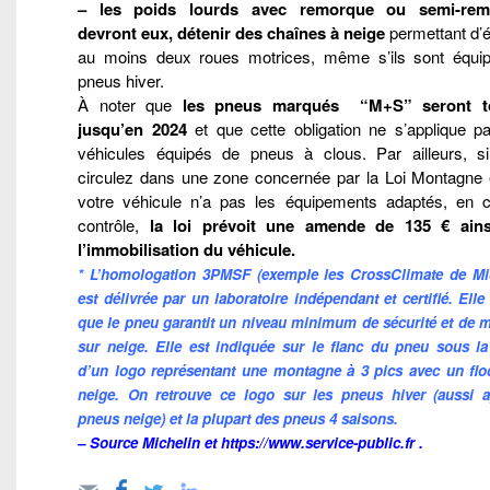
– les poids lourds avec remorque ou semi-rem
devront eux, détenir des chaînes à neige
permettant d’é
au moins deux roues motrices, même s’ils sont équi
pneus hiver.
À noter que
les pneus marqués “M+S” seront to
jusqu’en 2024
et que cette obligation ne s’applique p
véhicules équipés de pneus à clous. Par ailleurs, s
circulez dans une zone concernée par la Loi Montagne 
votre véhicule n’a pas les équipements adaptés, en 
contrôle,
la loi prévoit une amende de 135 € ain
l’immobilisation du véhicule.
* L’homologation 3PMSF (exemple les CrossClimate de Mic
est délivrée par un laboratoire indépendant et certifié. Elle 
que le pneu garantit un niveau minimum de sécurité et de m
sur neige. Elle est indiquée sur le flanc du pneu sous l
d’un logo représentant une montagne à 3 pics avec un fl
neige. On retrouve ce logo sur les pneus hiver (aussi a
pneus neige) et la plupart des pneus 4 saisons.
– Source Michelin et
https://www.service-public.fr
.