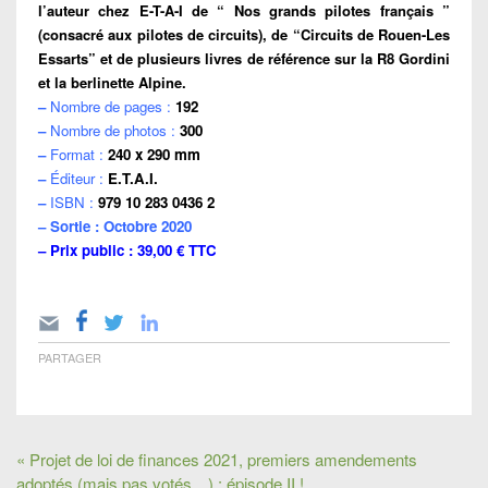
l’auteur chez E-T-A-I de “ Nos grands pilotes français ”
(consacré aux pilotes de circuits), de “Circuits de Rouen-Les
Essarts” et de plusieurs livres de référence sur la R8 Gordini
et la berlinette Alpine.
–
Nombre de pages :
192
–
Nombre de photos :
300
–
Format :
240 x 290 mm
–
Éditeur :
E.T.A.I.
–
ISBN :
979 10 283 0436 2
– Sortie : Octobre 2020
– Prix public : 39,00 € TTC
PARTAGER
« Projet de loi de finances 2021, premiers amendements
adoptés (mais pas votés…) : épisode II !