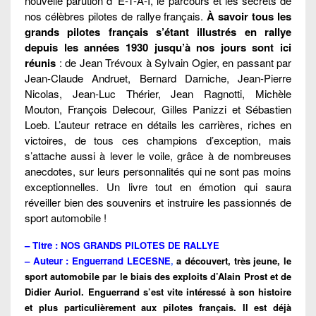
nouvelle parution d’ E-T-A-I, le parcours et les secrets de
nos célèbres pilotes de rallye français.
À savoir tous les
grands pilotes français s’étant illustrés en rallye
depuis les années 1930 jusqu’à nos jours sont ici
réunis
: de Jean Trévoux à Sylvain Ogier, en passant par
Jean-Claude Andruet, Bernard Darniche, Jean-Pierre
Nicolas, Jean-Luc Thérier, Jean Ragnotti, Michèle
Mouton, François Delecour, Gilles Panizzi et Sébastien
Loeb. L’auteur retrace en détails les carrières, riches en
victoires, de tous ces champions d’exception, mais
s’attache aussi à lever le voile, grâce à de nombreuses
anecdotes, sur leurs personnalités qui ne sont pas moins
exceptionnelles. Un livre tout en émotion qui saura
réveiller bien des souvenirs et instruire les passionnés de
sport automobile !
– Titre :
NOS GRANDS PILOTES DE RALLYE
– Auteur : Enguerrand
LECESNE
,
a découvert, très jeune, le
sport automobile par le biais des exploits d’Alain Prost et de
Didier Auriol. Enguerrand s’est vite intéressé à son histoire
et plus particulièrement aux pilotes français. Il est déjà