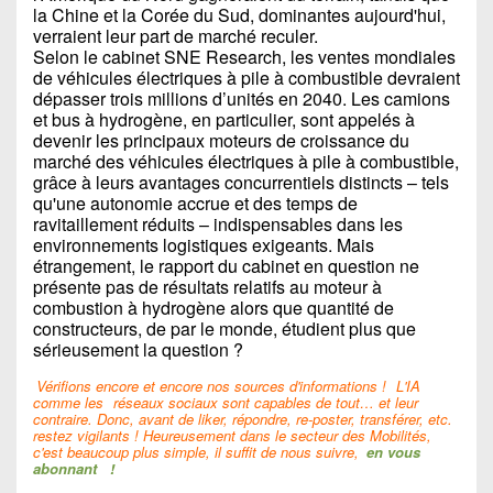
la Chine et la Corée du Sud, dominantes aujourd'hui,
verraient leur part de marché reculer.
Selon le cabinet SNE Research, les ventes mondiales
de véhicules électriques à pile à combustible devraient
dépasser trois millions d’unités en 2040. Les camions
et bus à hydrogène, en particulier, sont appelés à
devenir les principaux moteurs de croissance du
marché des véhicules électriques à pile à combustible,
grâce à leurs avantages concurrentiels distincts – tels
qu'une autonomie accrue et des temps de
ravitaillement réduits – indispensables dans les
environnements logistiques exigeants. Mais
étrangement, le rapport du cabinet en question ne
présente pas de résultats relatifs au moteur à
combustion à hydrogène alors que quantité de
constructeurs, de par le monde, étudient plus que
sérieusement la question ?
Vérifions encore et encore nos sources d'informations !
L'IA
comme les
réseaux sociaux sont capables de tout… et leur
contraire. Donc, avant de liker, répondre, re-poster, transférer, etc.
restez vigilants ! Heureusement dans le secteur des Mobilités,
c'est beaucoup plus simple, il suffit de nous suivre,
en vous
abonnant
!