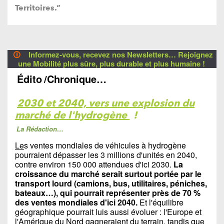
Territoires.”
🛈
Informez-vous, recevez nos Newsletters… Rejoignez
une Mobilité plus sûre, plus durable et plus humaine !
Édito
/Chronique…
2030 et 2040, vers une explosion du
marché de l'hydrogène
!
La Rédaction…
Le
s ventes mondiales de véhicules à hydrogène
pourraient dépasser les 3 millions d'unités en 2040,
contre environ 150 000 attendues d'ici 2030.
La
croissance du marché serait surtout portée par le
transport lourd (camions, bus, utilitaires, péniches,
bateaux…), qui pourrait représenter près de 70 %
des ventes mondiales d'ici 2040.
Et l'équilibre
géographique pourrait luis aussi évoluer : l'Europe et
l'Amérique du Nord gagneraient du terrain, tandis que