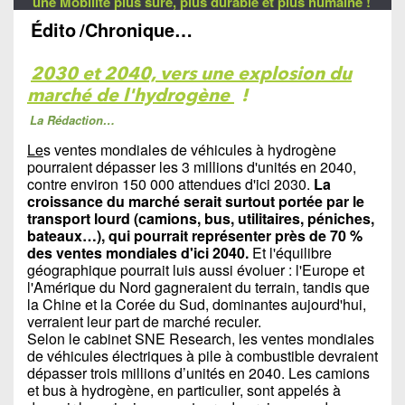
une Mobilité plus sûre, plus durable et plus humaine !
Édito
/Chronique…
2030 et 2040, vers une explosion du
marché de l'hydrogène
!
La Rédaction…
Le
s ventes mondiales de véhicules à hydrogène
pourraient dépasser les 3 millions d'unités en 2040,
contre environ 150 000 attendues d'ici 2030.
La
croissance du marché serait surtout portée par le
transport lourd (camions, bus, utilitaires, péniches,
bateaux…), qui pourrait représenter près de 70 %
des ventes mondiales d'ici 2040.
Et l'équilibre
géographique pourrait luis aussi évoluer : l'Europe et
l'Amérique du Nord gagneraient du terrain, tandis que
la Chine et la Corée du Sud, dominantes aujourd'hui,
verraient leur part de marché reculer.
Selon le cabinet SNE Research, les ventes mondiales
de véhicules électriques à pile à combustible devraient
dépasser trois millions d’unités en 2040. Les camions
et bus à hydrogène, en particulier, sont appelés à