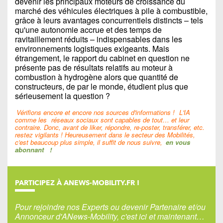
devenir les principaux moteurs de croissance du
marché des véhicules électriques à pile à combustible,
grâce à leurs avantages concurrentiels distincts – tels
qu'une autonomie accrue et des temps de
ravitaillement réduits – indispensables dans les
environnements logistiques exigeants. Mais
étrangement, le rapport du cabinet en question ne
présente pas de résultats relatifs au moteur à
combustion à hydrogène alors que quantité de
constructeurs, de par le monde, étudient plus que
sérieusement la question ?
Vérifions encore et encore nos sources d'informations !
L'IA
comme les
réseaux sociaux sont capables de tout… et leur
contraire. Donc, avant de liker, répondre, re-poster, transférer, etc.
restez vigilants ! Heureusement dans le secteur des Mobilités,
c'est beaucoup plus simple, il suffit de nous suivre,
en vous
abonnant
!
PARTICIPEZ À ANEWS-MOBILITY.FR !
Pour rejoindre nos Experts ou devenir Partenaire et/ou
Annonceur d'ANews-Mobility, c'est ici et maintenant…