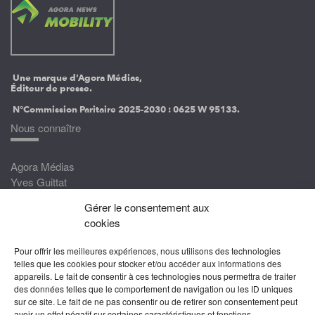
Une marque d’Agora Médias,
Éditeur de presse.
N°Commission Paritaire 2025-2030 :
0625 W 95133.
Nous connaître
Agora Médias
Yves Guittat
Gérer le consentement aux
Nous rejoindre
cookies
Devenez correspondant
Pour offrir les meilleures expériences, nous utilisons des technologies
Rejoignez nos experts
telles que les cookies pour stocker et/ou accéder aux informations des
appareils. Le fait de consentir à ces technologies nous permettra de traiter
Devenez Partenaire
des données telles que le comportement de navigation ou les ID uniques
sur ce site. Le fait de ne pas consentir ou de retirer son consentement peut
Nous suivre
avoir un effet négatif sur certaines caractéristiques et fonctions.