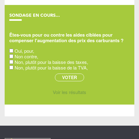
SONDAGE EN COURS…
Êtes-vous pour ou contre les aides ciblées pour
compenser l'augmentation des prix des carburants ?
Oui, pour,
Non contre,
Non, plutôt pour la baisse des taxes,
Non, plutôt pour la baisse de la TVA,
Voir les résultats