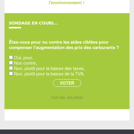
l'environnement !
SONDAGE EN COURS…
Êtes-vous pour ou contre les aides ciblées pour
compenser l'augmentation des prix des carburants ?
Oui, pour,
Non contre,
Non, plutôt pour la baisse des taxes,
Non, plutôt pour la baisse de la TVA,
Voir les résultats