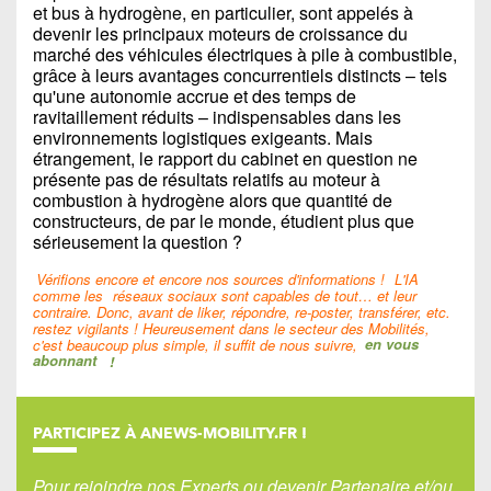
et bus à hydrogène, en particulier, sont appelés à
devenir les principaux moteurs de croissance du
marché des véhicules électriques à pile à combustible,
grâce à leurs avantages concurrentiels distincts – tels
qu'une autonomie accrue et des temps de
ravitaillement réduits – indispensables dans les
environnements logistiques exigeants. Mais
étrangement, le rapport du cabinet en question ne
présente pas de résultats relatifs au moteur à
combustion à hydrogène alors que quantité de
constructeurs, de par le monde, étudient plus que
sérieusement la question ?
Vérifions encore et encore nos sources d'informations !
L'IA
comme les
réseaux sociaux sont capables de tout… et leur
contraire. Donc, avant de liker, répondre, re-poster, transférer, etc.
restez vigilants ! Heureusement dans le secteur des Mobilités,
c'est beaucoup plus simple, il suffit de nous suivre,
en vous
abonnant
!
PARTICIPEZ À ANEWS-MOBILITY.FR !
Pour rejoindre nos Experts ou devenir Partenaire et/ou