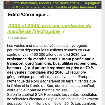
🛈
Informez-vous, recevez nos Newsletters… Rejoignez
une Mobilité plus sûre, plus durable et plus humaine !
Édito
/Chronique…
2030 et 2040, vers une explosion du
marché de l'hydrogène
!
La Rédaction…
Le
s ventes mondiales de véhicules à hydrogène
pourraient dépasser les 3 millions d'unités en 2040,
contre environ 150 000 attendues d'ici 2030.
La
croissance du marché serait surtout portée par le
transport lourd (camions, bus, utilitaires, péniches,
bateaux…), qui pourrait représenter près de 70 %
des ventes mondiales d'ici 2040.
Et l'équilibre
géographique pourrait luis aussi évoluer : l'Europe et
l'Amérique du Nord gagneraient du terrain, tandis que
la Chine et la Corée du Sud, dominantes aujourd'hui,
verraient leur part de marché reculer.
Selon le cabinet SNE Research, les ventes mondiales
de véhicules électriques à pile à combustible devraient
dépasser trois millions d’unités en 2040. Les camions