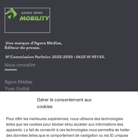
Une marque d’Agora Médias,
Éditeur de presse.
N°Commission Paritaire 2025-2030 :
0625 W 95133.
Nous connaître
Agora Médias
Yves Guittat
Gérer le consentement aux
Nous rejoindre
cookies
Devenez correspondant
Pour offrir les meilleures expériences, nous utilisons des technologies
Rejoignez nos experts
telles que les cookies pour stocker et/ou accéder aux informations des
appareils. Le fait de consentir à ces technologies nous permettra de traiter
Devenez Partenaire
des données telles que le comportement de navigation ou les ID uniques