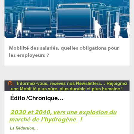
Mobilité des salariés, quelles obligations pour
les employeurs ?
🛈
Informez-vous, recevez nos Newsletters… Rejoignez
une Mobilité plus sûre, plus durable et plus humaine !
Édito
/Chronique…
2030 et 2040, vers une explosion du
marché de l'hydrogène
!
La Rédaction…