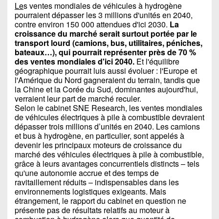
Le
s ventes mondiales de véhicules à hydrogène
pourraient dépasser les 3 millions d'unités en 2040,
contre environ 150 000 attendues d'ici 2030.
La
croissance du marché serait surtout portée par le
transport lourd (camions, bus, utilitaires, péniches,
bateaux…), qui pourrait représenter près de 70 %
des ventes mondiales d'ici 2040.
Et l'équilibre
géographique pourrait luis aussi évoluer : l'Europe et
l'Amérique du Nord gagneraient du terrain, tandis que
la Chine et la Corée du Sud, dominantes aujourd'hui,
verraient leur part de marché reculer.
Selon le cabinet SNE Research, les ventes mondiales
de véhicules électriques à pile à combustible devraient
dépasser trois millions d’unités en 2040. Les camions
et bus à hydrogène, en particulier, sont appelés à
devenir les principaux moteurs de croissance du
marché des véhicules électriques à pile à combustible,
grâce à leurs avantages concurrentiels distincts – tels
qu'une autonomie accrue et des temps de
ravitaillement réduits – indispensables dans les
environnements logistiques exigeants. Mais
étrangement, le rapport du cabinet en question ne
présente pas de résultats relatifs au moteur à