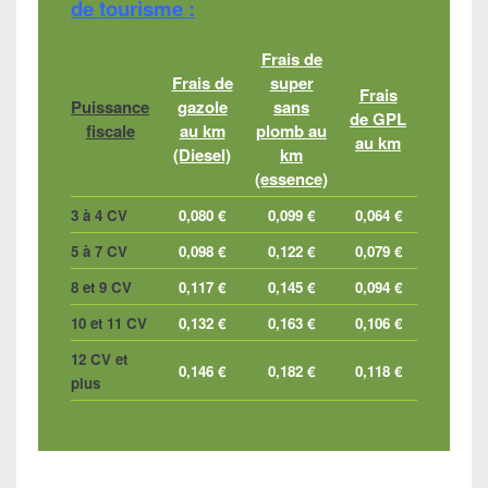
de tourisme :
Frais de
Frais de
super
Frais
Puissance
gazole
sans
de GPL
fiscale
au km
plomb au
au km
(Diesel)
km
(essence)
3 à 4 CV
0,080 €
0,099 €
0,064 €
5 à 7 CV
0,098 €
0,122 €
0,079 €
8 et 9 CV
0,117 €
0,145 €
0,094 €
10 et 11 CV
0,132 €
0,163 €
0,106 €
12 CV et
0,146 €
0,182 €
0,118 €
plus