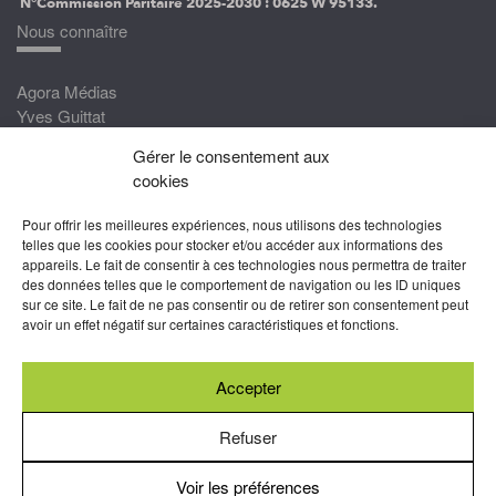
N°Commission Paritaire 2025-2030 :
0625 W 95133.
Nous connaître
Agora Médias
Yves Guittat
Gérer le consentement aux
Nous rejoindre
cookies
Devenez correspondant
Pour offrir les meilleures expériences, nous utilisons des technologies
Rejoignez nos experts
telles que les cookies pour stocker et/ou accéder aux informations des
appareils. Le fait de consentir à ces technologies nous permettra de traiter
Devenez Partenaire
des données telles que le comportement de navigation ou les ID uniques
sur ce site. Le fait de ne pas consentir ou de retirer son consentement peut
Nous suivre
avoir un effet négatif sur certaines caractéristiques et fonctions.
Accepter
Abonnez-vous à nos newsletters
Refuser
Voir les préférences
Mentions légales
-
Conditions générales d’utilisation
-
Politiques