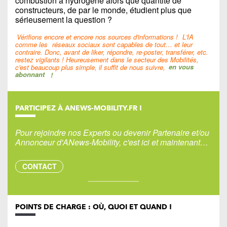
combustion à hydrogène alors que quantité de
constructeurs, de par le monde, étudient plus que
sérieusement la question ?
Vérifions encore et encore nos sources d'informations !
L'IA
comme les
réseaux sociaux sont capables de tout… et leur
contraire. Donc, avant de liker, répondre, re-poster, transférer, etc.
restez vigilants ! Heureusement dans le secteur des Mobilités,
c'est beaucoup plus simple, il suffit de nous suivre,
en vous
abonnant
!
PARTICIPEZ À ANEWS-MOBILITY.FR !
Pour rejoindre nos Experts ou devenir Partenaire et/ou
Annonceur d'ANews-Mobility, c'est ici et maintenant…
CONTACT
POINTS DE CHARGE : OÙ, QUOI ET QUAND !