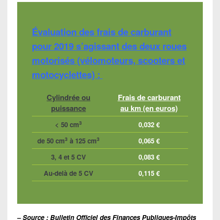
Évaluation des frais de carburant
pour 2019 s’agissant des deux roues
motorisés (vélomoteurs, scooters et
motocyclettes) :
Cylindrée ou
Frais de carburant
puissance
au km (en euros)
3
< 50 cm
0,032 €
3
3
de 50 cm
à 125 cm
0,065 €
3, 4 et 5 CV
0,083 €
Au-delà de 5 CV
0,115 €
– Source : Bulletin Officiel des Finances Publiques-Impôts