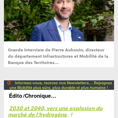
Grande Interview de Pierre Aubouin, directeur
du département Infrastructures et Mobilité de la
Banque des Territoires…
🛈
Informez-vous, recevez nos Newsletters… Rejoignez
une Mobilité plus sûre, plus durable et plus humaine !
Édito
/Chronique…
2030 et 2040, vers une explosion du
marché de l'hydrogène
!