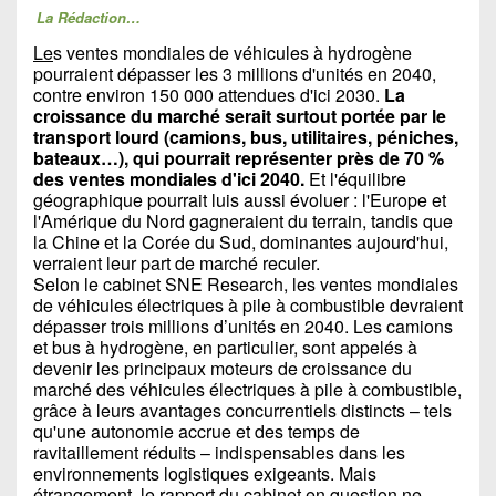
La Rédaction…
Le
s ventes mondiales de véhicules à hydrogène
pourraient dépasser les 3 millions d'unités en 2040,
contre environ 150 000 attendues d'ici 2030.
La
croissance du marché serait surtout portée par le
transport lourd (camions, bus, utilitaires, péniches,
bateaux…), qui pourrait représenter près de 70 %
des ventes mondiales d'ici 2040.
Et l'équilibre
géographique pourrait luis aussi évoluer : l'Europe et
l'Amérique du Nord gagneraient du terrain, tandis que
la Chine et la Corée du Sud, dominantes aujourd'hui,
verraient leur part de marché reculer.
Selon le cabinet SNE Research, les ventes mondiales
de véhicules électriques à pile à combustible devraient
dépasser trois millions d’unités en 2040. Les camions
et bus à hydrogène, en particulier, sont appelés à
devenir les principaux moteurs de croissance du
marché des véhicules électriques à pile à combustible,
grâce à leurs avantages concurrentiels distincts – tels
qu'une autonomie accrue et des temps de
ravitaillement réduits – indispensables dans les
environnements logistiques exigeants. Mais
étrangement, le rapport du cabinet en question ne