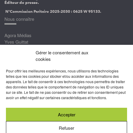
Éditeur de presse.
N°Commission Paritaire 2025-2030 :
0625 W 95133.
Nous connaître
Agora Médias
Yves Guittat
Gérer le consentement aux
Nous rejoindre
cookies
Devenez correspondant
Pour offrir les meilleures expériences, nous utilisons des technologies
Rejoignez nos experts
telles que les cookies pour stocker et/ou accéder aux informations des
appareils. Le fait de consentir à ces technologies nous permettra de traiter
Devenez Partenaire
des données telles que le comportement de navigation ou les ID uniques
sur ce site. Le fait de ne pas consentir ou de retirer son consentement peut
Nous suivre
avoir un effet négatif sur certaines caractéristiques et fonctions.
Accepter
Abonnez-vous à nos newsletters
Refuser