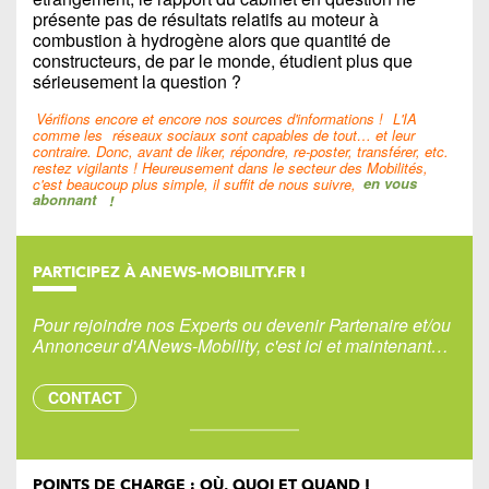
présente pas de résultats relatifs au moteur à
combustion à hydrogène alors que quantité de
constructeurs, de par le monde, étudient plus que
sérieusement la question ?
Vérifions encore et encore nos sources d'informations !
L'IA
comme les
réseaux sociaux sont capables de tout… et leur
contraire. Donc, avant de liker, répondre, re-poster, transférer, etc.
restez vigilants ! Heureusement dans le secteur des Mobilités,
c'est beaucoup plus simple, il suffit de nous suivre,
en vous
abonnant
!
PARTICIPEZ À ANEWS-MOBILITY.FR !
Pour rejoindre nos Experts ou devenir Partenaire et/ou
Annonceur d'ANews-Mobility, c'est ici et maintenant…
CONTACT
POINTS DE CHARGE : OÙ, QUOI ET QUAND !