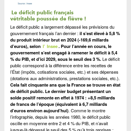
Le déficit public français
vétritable poussée de fièvre !
Le déficit public a largement dépassé les prévisions du
gouvernement français l’an dernier :
il s’est élevé à 5,8 %
du produit intérieur brut en 2024 (-169,6 millards
d’euros), selon
l’
Insee
. Pour l’année en cours, le
gouvernement s’est engagé à ramener le déficit à 5,4
% du PIB, et d’ici 2029, sous le seuil des 3 %.
Le déficit
public correspond à la différence entre les recettes de
l’État (impôts, cotisations sociales, etc.) et ses dépenses
(dotations aux administrations, prestations sociales, etc.).
Cela fait cinquante ans que la France se trouve en état
de déficit public. Le dernier budget présentant un
solde positif remonte en effet à 1974 : +8,5 milliards
de francs de l’époque (équivalent à 6,7 milliards
d’euros environ aujourd’hui)
. Comme le montre
l’infographie, depuis les années 1980, le déficit public
oscille en moyenne entre 2 et 4 % du PIB, et n’avait
jusque-là dépassé le seuil des 5 % qu’à trois reprises :