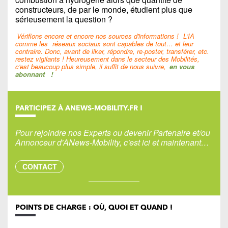
constructeurs, de par le monde, étudient plus que
sérieusement la question ?
Vérifions encore et encore nos sources d'informations !
L'IA
comme les
réseaux sociaux sont capables de tout… et leur
contraire. Donc, avant de liker, répondre, re-poster, transférer, etc.
restez vigilants ! Heureusement dans le secteur des Mobilités,
c'est beaucoup plus simple, il suffit de nous suivre,
en vous
abonnant
!
PARTICIPEZ À ANEWS-MOBILITY.FR !
Pour rejoindre nos Experts ou devenir Partenaire et/ou
Annonceur d'ANews-Mobility, c'est ici et maintenant…
CONTACT
POINTS DE CHARGE : OÙ, QUOI ET QUAND !