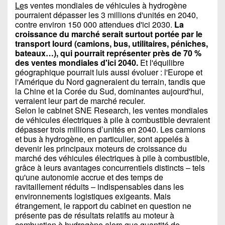
Le
s ventes mondiales de véhicules à hydrogène
pourraient dépasser les 3 millions d'unités en 2040,
contre environ 150 000 attendues d'ici 2030.
La
croissance du marché serait surtout portée par le
transport lourd (camions, bus, utilitaires, péniches,
bateaux…), qui pourrait représenter près de 70 %
des ventes mondiales d'ici 2040.
Et l'équilibre
géographique pourrait luis aussi évoluer : l'Europe et
l'Amérique du Nord gagneraient du terrain, tandis que
la Chine et la Corée du Sud, dominantes aujourd'hui,
verraient leur part de marché reculer.
Selon le cabinet SNE Research, les ventes mondiales
de véhicules électriques à pile à combustible devraient
dépasser trois millions d’unités en 2040. Les camions
et bus à hydrogène, en particulier, sont appelés à
devenir les principaux moteurs de croissance du
marché des véhicules électriques à pile à combustible,
grâce à leurs avantages concurrentiels distincts – tels
qu'une autonomie accrue et des temps de
ravitaillement réduits – indispensables dans les
environnements logistiques exigeants. Mais
étrangement, le rapport du cabinet en question ne
présente pas de résultats relatifs au moteur à
combustion à hydrogène alors que quantité de