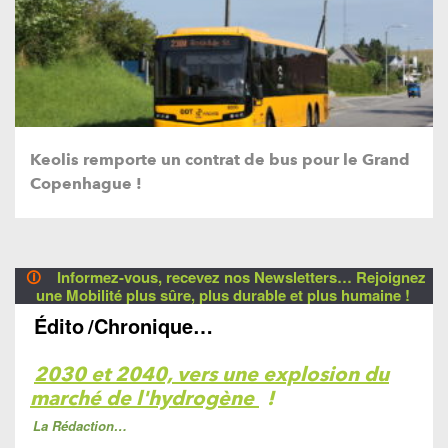
Keolis remporte un contrat de bus pour le Grand
Copenhague !
🛈
Informez-vous, recevez nos Newsletters… Rejoignez
une Mobilité plus sûre, plus durable et plus humaine !
Édito
/Chronique…
2030 et 2040, vers une explosion du
marché de l'hydrogène
!
La Rédaction…