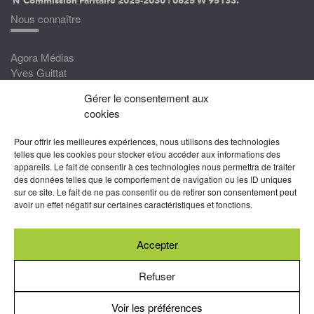
Nous connaître
Agora Médias
Yves Guittat
Gérer le consentement aux
Nous rejoindre
cookies
Devenez correspondant
Pour offrir les meilleures expériences, nous utilisons des technologies
Rejoignez nos experts
telles que les cookies pour stocker et/ou accéder aux informations des
appareils. Le fait de consentir à ces technologies nous permettra de traiter
Devenez Partenaire
des données telles que le comportement de navigation ou les ID uniques
sur ce site. Le fait de ne pas consentir ou de retirer son consentement peut
Nous suivre
avoir un effet négatif sur certaines caractéristiques et fonctions.
Accepter
Abonnez-vous à nos newsletters
Refuser
Voir les préférences
Mentions légales
-
Conditions générales d’utilisation
-
Politiques