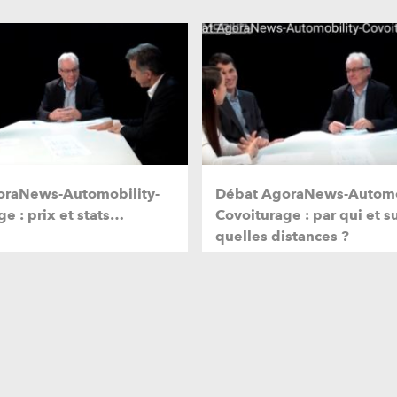
oraNews-Automobility-
Débat AgoraNews-Automob
e : prix et stats…
Covoiturage : par qui et s
quelles distances ?