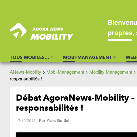
Bienvenu
propres, 
TOUS MOBILES…
MOBI-MANAGEMENT
WEB
ANews-Mobility
>
Mobi-Management
>
Mobility Management
responsabilités !
Débat AgoraNews-Mobility – 
responsabilités !
17/10/2018
|
Par
Yves Guittat