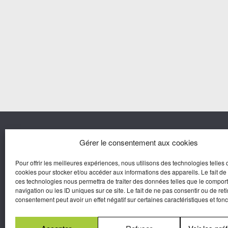
Nous co
Gérer le consentement aux cookies
Pour offrir les meilleures expériences, nous utilisons des technologies telles 
Agora M
cookies pour stocker et/ou accéder aux informations des appareils. Le fait de
Yves Gui
ces technologies nous permettra de traiter des données telles que le compo
Une marque d’Agora Médias,
navigation ou les ID uniques sur ce site. Le fait de ne pas consentir ou de reti
Éditeur de presse.
consentement peut avoir un effet négatif sur certaines caractéristiques et fonc
N°Commission Paritaire 2025-2030 :
0625
W 95133.