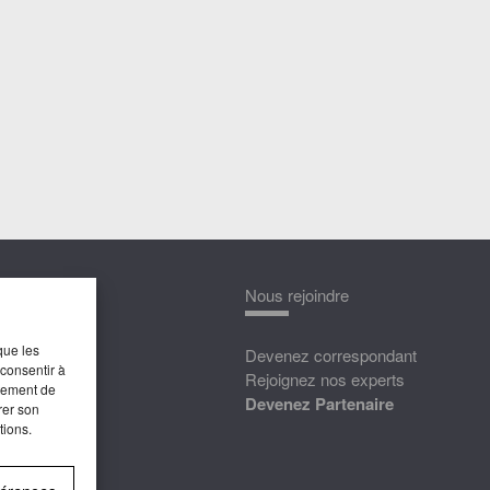
nnaître
Nous rejoindre
que les
édias
Devenez correspondant
 consentir à
ttat
Rejoignez nos experts
rtement de
Devenez Partenaire
rer son
tions.