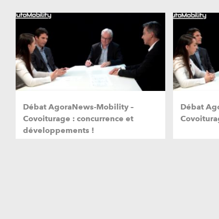
Débat AgoraNews-Mobility –
Débat Ag
Covoiturage : concurrence et
Covoiturag
développements !