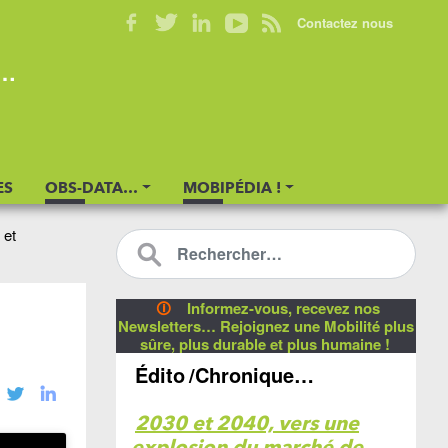
Contactez nous
s…
ES
OBS-DATA…
MOBIPÉDIA !
 et
🛈
Informez-vous, recevez nos
Newsletters… Rejoignez une Mobilité plus
sûre, plus durable et plus humaine !
Édito
/Chronique…
2030 et 2040, vers une
explosion du marché de