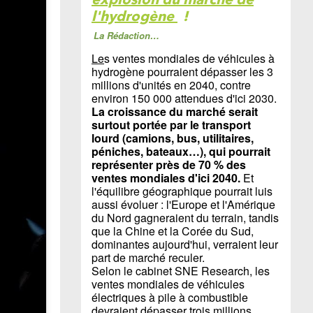
l'hydrogène
!
La Rédaction…
Le
s ventes mondiales de véhicules à
hydrogène pourraient dépasser les 3
millions d'unités en 2040, contre
environ 150 000 attendues d'ici 2030.
La croissance du marché serait
surtout portée par le transport
lourd (camions, bus, utilitaires,
péniches, bateaux…), qui pourrait
représenter près de 70 % des
ventes mondiales d'ici 2040.
Et
l'équilibre géographique pourrait luis
aussi évoluer : l'Europe et l'Amérique
du Nord gagneraient du terrain, tandis
que la Chine et la Corée du Sud,
dominantes aujourd'hui, verraient leur
part de marché reculer.
Selon le cabinet SNE Research, les
ventes mondiales de véhicules
électriques à pile à combustible
devraient dépasser trois millions