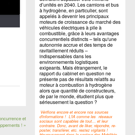
d’unités en 2040. Les camions et bus
à hydrogène, en particulier, sont
appelés à devenir les principaux
moteurs de croissance du marché des
véhicules électriques à pile à
combustible, grâce à leurs avantages
concurrentiels distincts – tels qu'une
autonomie accrue et des temps de
ravitaillement réduits –
indispensables dans les
environnements logistiques
exigeants. Mais étrangement, le
rapport du cabinet en question ne
présente pas de résultats relatifs au
moteur à combustion à hydrogène
alors que quantité de constructeurs,
de par le monde, étudient plus que
sérieusement la question ?
Vérifions encore et encore nos sources
d'informations !
L'IA comme les
réseaux
oncurrence et
sociaux sont capables de tout… et leur
oppements ! »
contraire. Donc, avant de liker, répondre, re-
poster, transférer, etc. restez vigilants !
Heureusement dans le secteur des Mobilités,