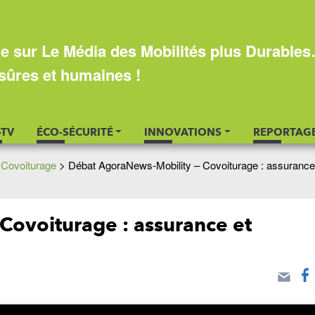
e sur Le Média des Mobilités plus Durable
sûres et humaines !
-TV
ÉCO-SÉCURITÉ
INNOVATIONS
REPORTAG
>
Covoiturage
>
Débat AgoraNews-Mobility – Covoiturage : assurance
Covoiturage : assurance et