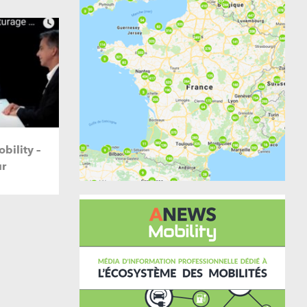
ility –
ur