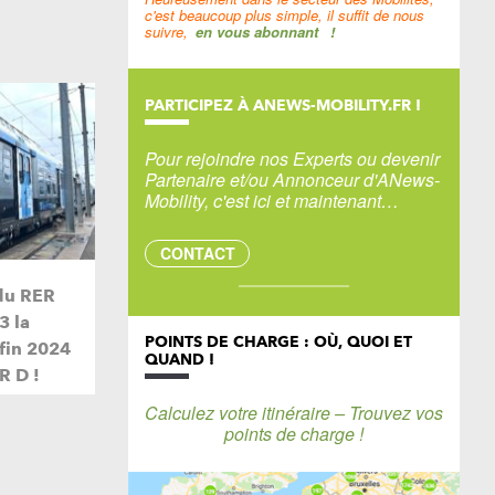
c'est beaucoup plus simple, il suffit de nous
suivre,
en vous abonnant
!
PARTICIPEZ À ANEWS-MOBILITY.FR !
Pour rejoindre nos Experts ou devenir
Partenaire et/ou Annonceur d'ANews-
Mobility, c'est ici et maintenant…
CONTACT
du RER
3 la
POINTS DE CHARGE : OÙ, QUOI ET
 fin 2024
QUAND !
R D !
Calculez votre itinéraire – Trouvez vos
points de charge !