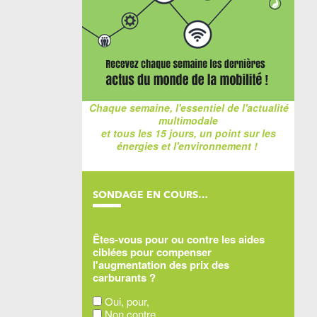
Chaque semaine, l'essentiel de l'actualité
multimodale
et tous les 15 jours, un point sur les
énergies et l'environnement !
SONDAGE EN COURS…
Êtes-vous pour ou contre les aides
ciblées pour compenser
l'augmentation des prix des
carburants ?
Oui, pour,
Non contre,