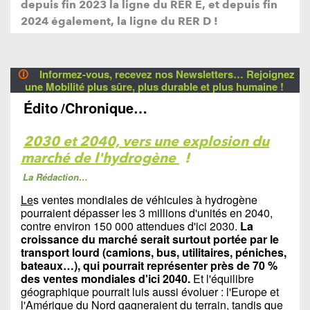
depuis fin 2023 la ligne du RER E, et depuis fin
2024 également, la ligne du RER D !
🛈
Informez-vous, recevez nos Newsletters… Rejoignez
une Mobilité plus sûre, plus durable et plus humaine !
Édito
/Chronique…
2030 et 2040, vers une explosion du
marché de l'hydrogène
!
La Rédaction…
Le
s ventes mondiales de véhicules à hydrogène
pourraient dépasser les 3 millions d'unités en 2040,
contre environ 150 000 attendues d'ici 2030.
La
croissance du marché serait surtout portée par le
transport lourd (camions, bus, utilitaires, péniches,
bateaux…), qui pourrait représenter près de 70 %
des ventes mondiales d'ici 2040.
Et l'équilibre
géographique pourrait luis aussi évoluer : l'Europe et
l'Amérique du Nord gagneraient du terrain, tandis que