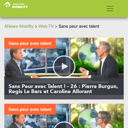
ANews-Mobility
>
Web-TV
>
Sans peur avec talent
Sans peur avec talent
Sans Peur avec Talent ! – 26 : Pierre Burgun,
Regis Le Bars et Caroline Allorant
Sans peur avec talent