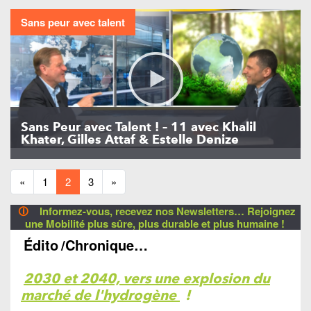
Sans peur avec talent
Sans Peur avec Talent ! – 11 avec Khalil
Khater, Gilles Attaf & Estelle Denize
«
1
2
3
»
🛈
Informez-vous, recevez nos Newsletters… Rejoignez
une Mobilité plus sûre, plus durable et plus humaine !
Édito
/Chronique…
2030 et 2040, vers une explosion du
marché de l'hydrogène
!