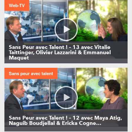
Web-TV
Sans Peur avec Talent ! – 13 avec Vitalie
Taittinger, Olivier Lazzarini & Emmanuel
Maquet
Sans peur avec talent
Sans Peur avec Talent ! – 12 avec Maya Atig,
Naguib Boudjellal & Ericka Cogne…