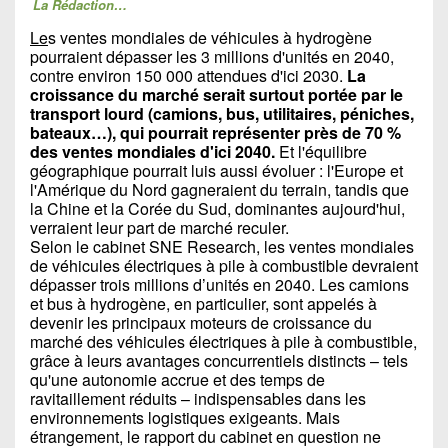
La Rédaction…
Le
s ventes mondiales de véhicules à hydrogène
pourraient dépasser les 3 millions d'unités en 2040,
contre environ 150 000 attendues d'ici 2030.
La
croissance du marché serait surtout portée par le
transport lourd (camions, bus, utilitaires, péniches,
bateaux…), qui pourrait représenter près de 70 %
des ventes mondiales d'ici 2040.
Et l'équilibre
géographique pourrait luis aussi évoluer : l'Europe et
l'Amérique du Nord gagneraient du terrain, tandis que
la Chine et la Corée du Sud, dominantes aujourd'hui,
verraient leur part de marché reculer.
Selon le cabinet SNE Research, les ventes mondiales
de véhicules électriques à pile à combustible devraient
dépasser trois millions d’unités en 2040. Les camions
et bus à hydrogène, en particulier, sont appelés à
devenir les principaux moteurs de croissance du
marché des véhicules électriques à pile à combustible,
grâce à leurs avantages concurrentiels distincts – tels
qu'une autonomie accrue et des temps de
ravitaillement réduits – indispensables dans les
environnements logistiques exigeants. Mais
étrangement, le rapport du cabinet en question ne