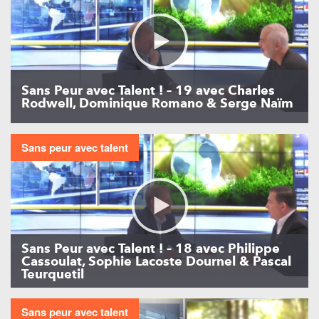
Sans Peur avec Talent ! – 19 avec Charles
Rodwell, Dominique Romano & Serge Naïm
Sans peur avec talent
Sans Peur avec Talent ! – 18 avec Philippe
Cassoulat, Sophie Lacoste Dournel & Pascal
Teurquetil
Sans peur avec talent