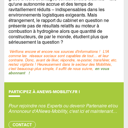
qu'une autonomie accrue et des temps de
ravitaillement réduits – indispensables dans les
environnements logistiques exigeants. Mais
étrangement, le rapport du cabinet en question ne
présente pas de résultats relatifs au moteur à
combustion à hydrogène alors que quantité de
constructeurs, de par le monde, étudient plus que
sérieusement la question ?
Vérifions encore et encore nos sources d'informations !
L'IA
comme les
réseaux sociaux sont capables de tout… et leur
contraire. Donc, avant de liker, répondre, re-poster, transférer, etc.
restez vigilants ! Heureusement dans le secteur des Mobilités,
c'est beaucoup plus simple, il suffit de nous suivre,
en vous
abonnant
!
PARTICIPEZ À ANEWS-MOBILITY.FR !
Pour rejoindre nos Experts ou devenir Partenaire et/ou
Annonceur d'ANews-Mobility, c'est ici et maintenant…
CONTACT