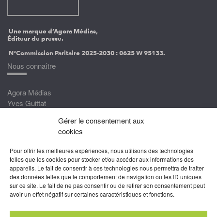
Une marque d’Agora Médias,
Éditeur de presse.
N°Commission Paritaire 2025-2030 :
0625 W 95133.
Nous connaître
Agora Médias
Yves Guittat
Gérer le consentement aux
Nous rejoindre
cookies
Devenez correspondant
Pour offrir les meilleures expériences, nous utilisons des technologies
Rejoignez nos experts
telles que les cookies pour stocker et/ou accéder aux informations des
appareils. Le fait de consentir à ces technologies nous permettra de traiter
Devenez Partenaire
des données telles que le comportement de navigation ou les ID uniques
sur ce site. Le fait de ne pas consentir ou de retirer son consentement peut
Nous suivre
avoir un effet négatif sur certaines caractéristiques et fonctions.