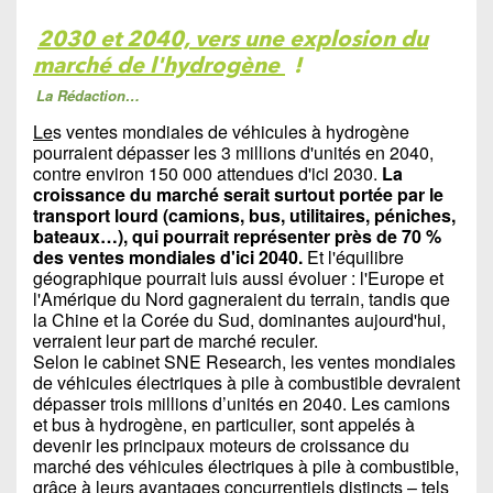
2030 et 2040, vers une explosion du
marché de l'hydrogène
!
La Rédaction…
Le
s ventes mondiales de véhicules à hydrogène
pourraient dépasser les 3 millions d'unités en 2040,
contre environ 150 000 attendues d'ici 2030.
La
croissance du marché serait surtout portée par le
transport lourd (camions, bus, utilitaires, péniches,
bateaux…), qui pourrait représenter près de 70 %
des ventes mondiales d'ici 2040.
Et l'équilibre
géographique pourrait luis aussi évoluer : l'Europe et
l'Amérique du Nord gagneraient du terrain, tandis que
la Chine et la Corée du Sud, dominantes aujourd'hui,
verraient leur part de marché reculer.
Selon le cabinet SNE Research, les ventes mondiales
de véhicules électriques à pile à combustible devraient
dépasser trois millions d’unités en 2040. Les camions
et bus à hydrogène, en particulier, sont appelés à
devenir les principaux moteurs de croissance du
marché des véhicules électriques à pile à combustible,
grâce à leurs avantages concurrentiels distincts – tels