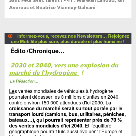
Sans Peur avec Talent ! – 41 : Marwan Lahoud, Gil
Avérous et Béatrice Viannay-Galvani
🛈
Informez-vous, recevez nos Newsletters… Rejoignez
une Mobilité plus sûre, plus durable et plus humaine !
Édito
/Chronique…
2030 et 2040, vers une explosion du
marché de l'hydrogène
!
La Rédaction…
Le
s ventes mondiales de véhicules à hydrogène
pourraient dépasser les 3 millions d'unités en 2040,
contre environ 150 000 attendues d'ici 2030.
La
croissance du marché serait surtout portée par le
transport lourd (camions, bus, utilitaires, péniches,
bateaux…), qui pourrait représenter près de 70 %
des ventes mondiales d'ici 2040.
Et l'équilibre
géographique pourrait luis aussi évoluer : l'Europe et