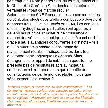
l'Amérique du Nord gagneraient du terrain, tandis que
la Chine et la Corée du Sud, dominantes aujourd'hui,
verraient leur part de marché reculer.
Selon le cabinet SNE Research, les ventes mondiales
de véhicules électriques à pile à combustible devraient
dépasser trois millions d’unités en 2040. Les camions
et bus à hydrogène, en particulier, sont appelés à
devenir les principaux moteurs de croissance du
marché des véhicules électriques à pile à combustible,
grâce à leurs avantages concurrentiels distincts – tels
qu'une autonomie accrue et des temps de
ravitaillement réduits – indispensables dans les
environnements logistiques exigeants. Mais
étrangement, le rapport du cabinet en question ne
présente pas de résultats relatifs au moteur à
combustion à hydrogène alors que quantité de
constructeurs, de par le monde, étudient plus que
sérieusement la question ?
Vérifions encore et encore nos sources d'informations !
L'IA
comme les
réseaux sociaux sont capables de tout… et leur
contraire. Donc, avant de liker, répondre, re-poster, transférer, etc.
restez vigilants ! Heureusement dans le secteur des Mobilités,
c'est beaucoup plus simple, il suffit de nous suivre,
en vous
abonnant
!