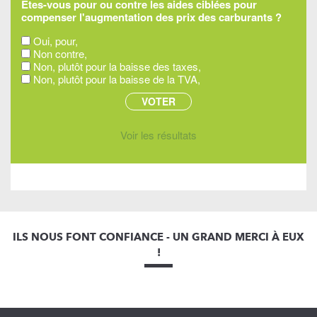
Êtes-vous pour ou contre les aides ciblées pour
compenser l'augmentation des prix des carburants ?
Oui, pour,
Non contre,
Non, plutôt pour la baisse des taxes,
Non, plutôt pour la baisse de la TVA,
Voir les résultats
ILS NOUS FONT CONFIANCE - UN GRAND MERCI À EUX
!