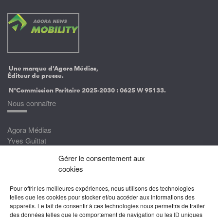
Une marque d’Agora Médias,
Éditeur de presse.
N°Commission Paritaire 2025-2030 :
0625 W 95133.
Nous connaître
Agora Médias
Yves Guittat
Gérer le consentement aux
Nous rejoindre
cookies
Devenez correspondant
Pour offrir les meilleures expériences, nous utilisons des technologies
Rejoignez nos experts
telles que les cookies pour stocker et/ou accéder aux informations des
appareils. Le fait de consentir à ces technologies nous permettra de traiter
Devenez Partenaire
des données telles que le comportement de navigation ou les ID uniques