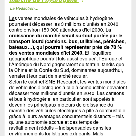
La Rédaction…
Le
s ventes mondiales de véhicules à hydrogène
pourraient dépasser les 3 millions d'unités en 2040,
contre environ 150 000 attendues d'ici 2030.
La
croissance du marché serait surtout portée par le
transport lourd (camions, bus, utilitaires, péniches,
bateaux…), qui pourrait représenter près de 70 %
des ventes mondiales d'ici 2040.
Et l'équilibre
géographique pourrait luis aussi évoluer : l'Europe et
l'Amérique du Nord gagneraient du terrain, tandis que
la Chine et la Corée du Sud, dominantes aujourd'hui,
verraient leur part de marché reculer.
Selon le cabinet SNE Research, les ventes mondiales
de véhicules électriques à pile à combustible devraient
dépasser trois millions d’unités en 2040. Les camions
et bus à hydrogène, en particulier, sont appelés à
devenir les principaux moteurs de croissance du
marché des véhicules électriques à pile à combustible,
grâce à leurs avantages concurrentiels distincts – tels
qu'une autonomie accrue et des temps de
ravitaillement réduits – indispensables dans les
environnements logistiques exigeants. Mais