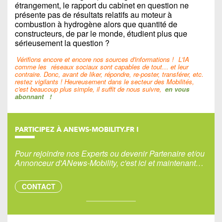
étrangement, le rapport du cabinet en question ne
présente pas de résultats relatifs au moteur à
combustion à hydrogène alors que quantité de
constructeurs, de par le monde, étudient plus que
sérieusement la question ?
Vérifions encore et encore nos sources d'informations !
L'IA
comme les
réseaux sociaux sont capables de tout… et leur
contraire. Donc, avant de liker, répondre, re-poster, transférer, etc.
restez vigilants ! Heureusement dans le secteur des Mobilités,
c'est beaucoup plus simple, il suffit de nous suivre,
en vous
abonnant
!
PARTICIPEZ À ANEWS-MOBILITY.FR !
Pour rejoindre nos Experts ou devenir Partenaire et/ou
Annonceur d'ANews-Mobility, c'est ici et maintenant…
CONTACT