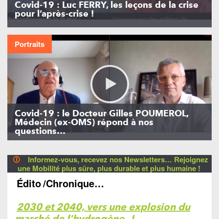
Covid-19 : Luc FERRY, les leçons de la crise
pour l’après-crise !
Portraits
Covid-19 : le Docteur Gilles POUMEROL,
Médecin (ex-OMS) répond à nos
questions…
🛈
Informez-vous, recevez nos Newsletters… Rejoignez
une Mobilité plus sûre, plus durable et plus humaine !
Édito
/Chronique…
2030 et 2040, vers une explosion du
marché de l'hydrogène
!