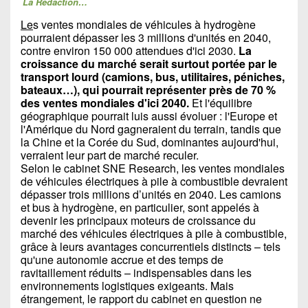
La Rédaction…
Le
s ventes mondiales de véhicules à hydrogène
pourraient dépasser les 3 millions d'unités en 2040,
contre environ 150 000 attendues d'ici 2030.
La
croissance du marché serait surtout portée par le
transport lourd (camions, bus, utilitaires, péniches,
bateaux…), qui pourrait représenter près de 70 %
des ventes mondiales d'ici 2040.
Et l'équilibre
géographique pourrait luis aussi évoluer : l'Europe et
l'Amérique du Nord gagneraient du terrain, tandis que
la Chine et la Corée du Sud, dominantes aujourd'hui,
verraient leur part de marché reculer.
Selon le cabinet SNE Research, les ventes mondiales
de véhicules électriques à pile à combustible devraient
dépasser trois millions d’unités en 2040. Les camions
et bus à hydrogène, en particulier, sont appelés à
devenir les principaux moteurs de croissance du
marché des véhicules électriques à pile à combustible,
grâce à leurs avantages concurrentiels distincts – tels
qu'une autonomie accrue et des temps de
ravitaillement réduits – indispensables dans les
environnements logistiques exigeants. Mais
étrangement, le rapport du cabinet en question ne