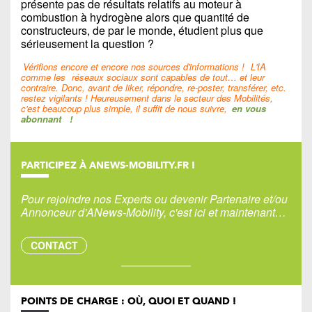
présente pas de résultats relatifs au moteur à
combustion à hydrogène alors que quantité de
constructeurs, de par le monde, étudient plus que
sérieusement la question ?
Vérifions encore et encore nos sources d'informations !
L'IA
comme les
réseaux sociaux sont capables de tout… et leur
contraire. Donc, avant de liker, répondre, re-poster, transférer, etc.
restez vigilants ! Heureusement dans le secteur des Mobilités,
c'est beaucoup plus simple, il suffit de nous suivre,
en vous
abonnant
!
PARTICIPEZ À ANEWS-MOBILITY.FR !
Pour rejoindre nos Experts ou devenir Partenaire et/ou
Annonceur d'ANews-Mobility, c'est ici et maintenant…
CONTACT
POINTS DE CHARGE : OÙ, QUOI ET QUAND !