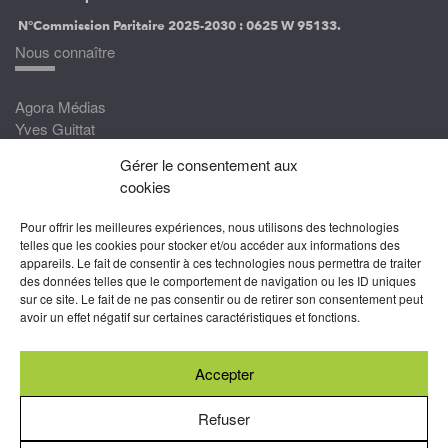
N°Commission Paritaire 2025-2030 :
0625 W 95133.
Nous connaître
Agora Médias
Yves Guittat
Gérer le consentement aux
Nous rejoindre
cookies
Devenez correspondant
Pour offrir les meilleures expériences, nous utilisons des technologies
Rejoignez nos experts
telles que les cookies pour stocker et/ou accéder aux informations des
appareils. Le fait de consentir à ces technologies nous permettra de traiter
Devenez Partenaire
des données telles que le comportement de navigation ou les ID uniques
sur ce site. Le fait de ne pas consentir ou de retirer son consentement peut
Nous suivre
avoir un effet négatif sur certaines caractéristiques et fonctions.
Accepter
Abonnez-vous à nos newsletters
Refuser