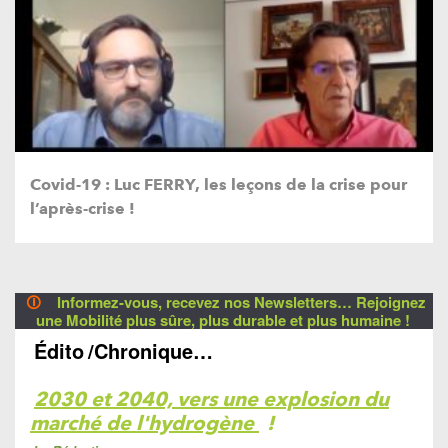
Covid-19 : Luc FERRY, les leçons de la crise pour
l’après-crise !
🛈
Informez-vous, recevez nos Newsletters… Rejoignez
une Mobilité plus sûre, plus durable et plus humaine !
Édito
/Chronique…
2030 et 2040, vers une explosion du
marché de l'hydrogène
!