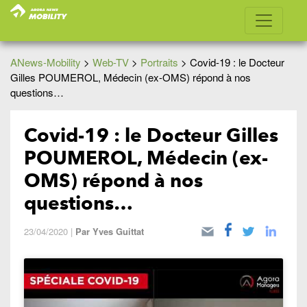
ANews-Mobility
>
Web-TV
>
Portraits
>
Covid-19 : le Docteur
Gilles POUMEROL, Médecin (ex-OMS) répond à nos
questions…
Covid-19 : le Docteur Gilles
POUMEROL, Médecin (ex-
OMS) répond à nos
questions…
23/04/2020
|
Par
Yves Guittat