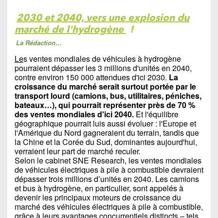
2030 et 2040, vers une explosion du
marché de l'hydrogène
!
La Rédaction…
Le
s ventes mondiales de véhicules à hydrogène
pourraient dépasser les 3 millions d'unités en 2040,
contre environ 150 000 attendues d'ici 2030.
La
croissance du marché serait surtout portée par le
transport lourd (camions, bus, utilitaires, péniches,
bateaux…), qui pourrait représenter près de 70 %
des ventes mondiales d'ici 2040.
Et l'équilibre
géographique pourrait luis aussi évoluer : l'Europe et
l'Amérique du Nord gagneraient du terrain, tandis que
la Chine et la Corée du Sud, dominantes aujourd'hui,
verraient leur part de marché reculer.
Selon le cabinet SNE Research, les ventes mondiales
de véhicules électriques à pile à combustible devraient
dépasser trois millions d’unités en 2040. Les camions
et bus à hydrogène, en particulier, sont appelés à
devenir les principaux moteurs de croissance du
marché des véhicules électriques à pile à combustible,
grâce à leurs avantages concurrentiels distincts – tels