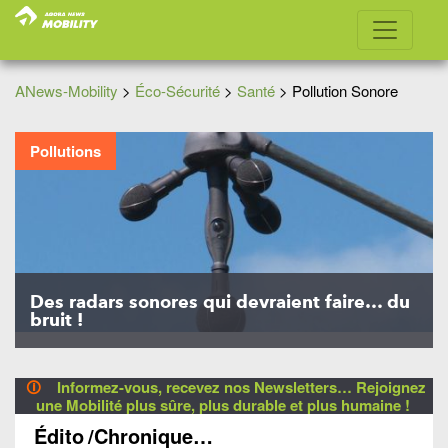
ANews-Mobility
>
Éco-Sécurité
>
Santé
>
Pollution Sonore
Pollutions
Des radars sonores qui devraient faire… du
bruit !
🛈
Informez-vous, recevez nos Newsletters… Rejoignez
une Mobilité plus sûre, plus durable et plus humaine !
Édito
/Chronique…