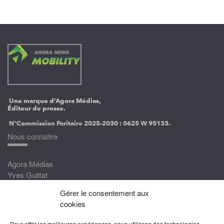
Une marque d’Agora Médias,
Éditeur de presse.
N°Commission Paritaire 2025-2030 :
0625 W 95133.
Nous connaître
Agora Médias
Yves Guittat
Gérer le consentement aux
Nous rejoindre
cookies
Devenez correspondant
Pour offrir les meilleures expériences, nous utilisons des technologies