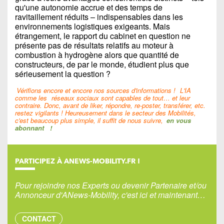
qu'une autonomie accrue et des temps de
ravitaillement réduits – indispensables dans les
environnements logistiques exigeants. Mais
étrangement, le rapport du cabinet en question ne
présente pas de résultats relatifs au moteur à
combustion à hydrogène alors que quantité de
constructeurs, de par le monde, étudient plus que
sérieusement la question ?
Vérifions encore et encore nos sources d'informations !
L'IA
comme les
réseaux sociaux sont capables de tout… et leur
contraire. Donc, avant de liker, répondre, re-poster, transférer, etc.
restez vigilants ! Heureusement dans le secteur des Mobilités,
c'est beaucoup plus simple, il suffit de nous suivre,
en vous
abonnant
!
PARTICIPEZ À ANEWS-MOBILITY.FR !
Pour rejoindre nos Experts ou devenir Partenaire et/ou
Annonceur d'ANews-Mobility, c'est ici et maintenant…
CONTACT