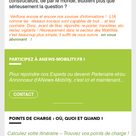
constructeurs, de par le monde, étudient plus que
sérieusement la question ?
Vérifions encore et encore nos sources d'informations !
L'IA
comme les
réseaux sociaux sont capables de tout… et leur
contraire. Donc, avant de liker, répondre, re-poster, transférer, etc.
restez vigilants ! Heureusement dans le secteur des Mobilités,
c'est beaucoup plus simple, il suffit de nous suivre,
en vous
abonnant
!
PARTICIPEZ À ANEWS-MOBILITY.FR !
Pour rejoindre nos Experts ou devenir Partenaire et/ou
Annonceur d'ANews-Mobility, c'est ici et maintenant…
CONTACT
POINTS DE CHARGE : OÙ, QUOI ET QUAND !
Calculez votre itinéraire – Trouvez vos points de charge !