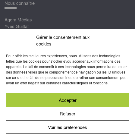
Nous connaître
Agora Médias
Yves Guittat
Gérer le consentement aux
Nous rejoindre
cookies
Devenez correspondant
Pour offrir les meilleures expériences, nous utilisons des technologies
Rejoignez nos experts
telles que les cookies pour stocker et/ou accéder aux informations des
appareils. Le fait de consentir à ces technologies nous permettra de traiter
Devenez Partenaire
des données telles que le comportement de navigation ou les ID uniques
sur ce site. Le fait de ne pas consentir ou de retirer son consentement peut
Nous suivre
avoir un effet négatif sur certaines caractéristiques et fonctions.
Accepter
Abonnez-vous à nos newsletters
Refuser
Voir les préférences
Mentions légales
-
Conditions générales d’utilisation
-
Politiques
de cookies