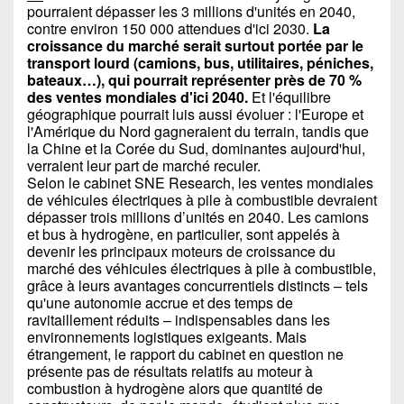
pourraient dépasser les 3 millions d'unités en 2040,
contre environ 150 000 attendues d'ici 2030.
La
croissance du marché serait surtout portée par le
transport lourd (camions, bus, utilitaires, péniches,
bateaux…), qui pourrait représenter près de 70 %
des ventes mondiales d'ici 2040.
Et l'équilibre
géographique pourrait luis aussi évoluer : l'Europe et
l'Amérique du Nord gagneraient du terrain, tandis que
la Chine et la Corée du Sud, dominantes aujourd'hui,
verraient leur part de marché reculer.
Selon le cabinet SNE Research, les ventes mondiales
de véhicules électriques à pile à combustible devraient
dépasser trois millions d’unités en 2040. Les camions
et bus à hydrogène, en particulier, sont appelés à
devenir les principaux moteurs de croissance du
marché des véhicules électriques à pile à combustible,
grâce à leurs avantages concurrentiels distincts – tels
qu'une autonomie accrue et des temps de
ravitaillement réduits – indispensables dans les
environnements logistiques exigeants. Mais
étrangement, le rapport du cabinet en question ne
présente pas de résultats relatifs au moteur à
combustion à hydrogène alors que quantité de