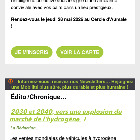
l’intelligence collective sous le signe d’une ambiance
conviviale avec vos pairs dans un lieu prestigieux.
Rendez-vous le jeudi 28 mai 2026 au Cercle d’Aumale
!
JE M'INSCRIS
VOIR LA CARTE
🛈
Informez-vous, recevez nos Newsletters… Rejoignez
une Mobilité plus sûre, plus durable et plus humaine !
Édito
/Chronique…
2030 et 2040, vers une explosion du
marché de l'hydrogène
!
La Rédaction…
Le
s ventes mondiales de véhicules à hydrogène