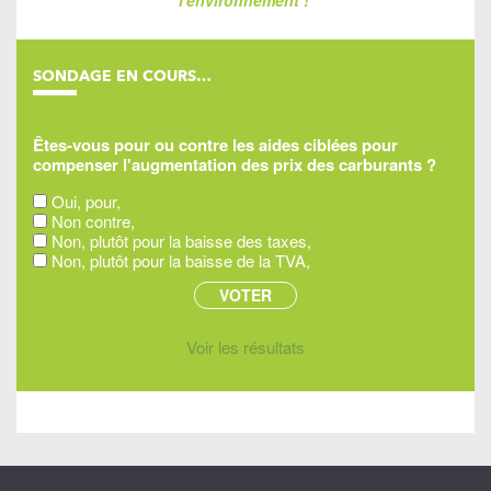
l'environnement !
SONDAGE EN COURS…
Êtes-vous pour ou contre les aides ciblées pour
compenser l'augmentation des prix des carburants ?
Oui, pour,
Non contre,
Non, plutôt pour la baisse des taxes,
Non, plutôt pour la baisse de la TVA,
Voir les résultats