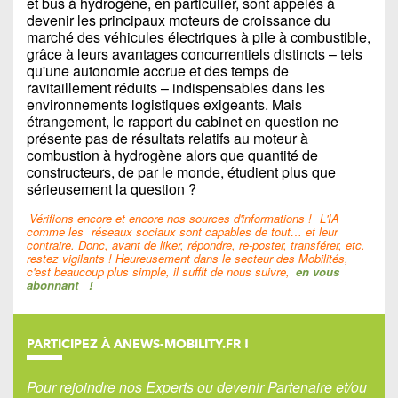
et bus à hydrogène, en particulier, sont appelés à
devenir les principaux moteurs de croissance du
marché des véhicules électriques à pile à combustible,
grâce à leurs avantages concurrentiels distincts – tels
qu'une autonomie accrue et des temps de
ravitaillement réduits – indispensables dans les
environnements logistiques exigeants. Mais
étrangement, le rapport du cabinet en question ne
présente pas de résultats relatifs au moteur à
combustion à hydrogène alors que quantité de
constructeurs, de par le monde, étudient plus que
sérieusement la question ?
Vérifions encore et encore nos sources d'informations !
L'IA
comme les
réseaux sociaux sont capables de tout… et leur
contraire. Donc, avant de liker, répondre, re-poster, transférer, etc.
restez vigilants ! Heureusement dans le secteur des Mobilités,
c'est beaucoup plus simple, il suffit de nous suivre,
en vous
abonnant
!
PARTICIPEZ À ANEWS-MOBILITY.FR !
Pour rejoindre nos Experts ou devenir Partenaire et/ou