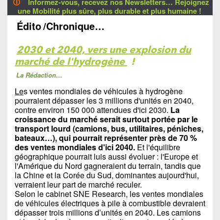
🛈
Informez-vous, recevez nos Newsletters… Rejoignez
une Mobilité plus sûre, plus durable et plus humaine !
Édito
/Chronique…
2030 et 2040, vers une explosion du
marché de l'hydrogène
!
La Rédaction…
Le
s ventes mondiales de véhicules à hydrogène
pourraient dépasser les 3 millions d'unités en 2040,
contre environ 150 000 attendues d'ici 2030.
La
croissance du marché serait surtout portée par le
transport lourd (camions, bus, utilitaires, péniches,
bateaux…), qui pourrait représenter près de 70 %
des ventes mondiales d'ici 2040.
Et l'équilibre
géographique pourrait luis aussi évoluer : l'Europe et
l'Amérique du Nord gagneraient du terrain, tandis que
la Chine et la Corée du Sud, dominantes aujourd'hui,
verraient leur part de marché reculer.
Selon le cabinet SNE Research, les ventes mondiales
de véhicules électriques à pile à combustible devraient
dépasser trois millions d’unités en 2040. Les camions