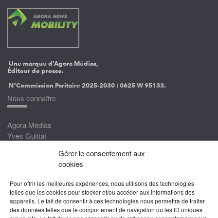
Une marque d’Agora Médias,
Éditeur de presse.
N°Commission Paritaire 2025-2030 :
0625 W 95133.
Nous connaître
Agora Médias
Yves Guittat
Gérer le consentement aux
Nous rejoindre
cookies
Devenez correspondant
Pour offrir les meilleures expériences, nous utilisons des technologies
Rejoignez nos experts
telles que les cookies pour stocker et/ou accéder aux informations des
appareils. Le fait de consentir à ces technologies nous permettra de traiter
Devenez Partenaire
des données telles que le comportement de navigation ou les ID uniques