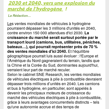
2030 et 2040, vers une explosion du
marché de l'hydrogène
!
La Rédaction…
Le
s ventes mondiales de véhicules à hydrogène
pourraient dépasser les 3 millions d'unités en 2040,
contre environ 150 000 attendues d'ici 2030.
La
croissance du marché serait surtout portée par le
transport lourd (camions, bus, utilitaires, péniches,
bateaux…), qui pourrait représenter près de 70 %
des ventes mondiales d'ici 2040.
Et l'équilibre
géographique pourrait luis aussi évoluer : l'Europe et
l'Amérique du Nord gagneraient du terrain, tandis que
la Chine et la Corée du Sud, dominantes aujourd'hui,
verraient leur part de marché reculer.
Selon le cabinet SNE Research, les ventes mondiales
de véhicules électriques à pile à combustible devraient
dépasser trois millions d’unités en 2040. Les camions
et bus à hydrogène, en particulier, sont appelés à
devenir les principaux moteurs de croissance du
marché des véhicules électriques à pile à combustible,
grâce à leurs avantages concurrentiels distincts – tels
qu'une autonomie accrue et des temps de