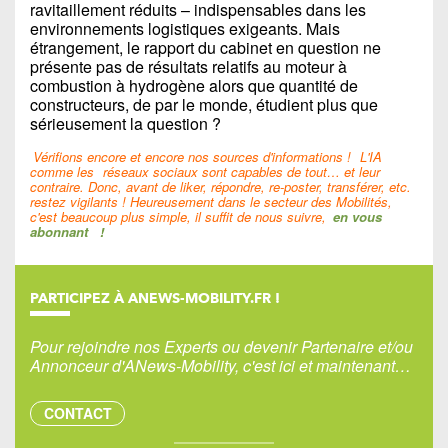
ravitaillement réduits – indispensables dans les
environnements logistiques exigeants. Mais
étrangement, le rapport du cabinet en question ne
présente pas de résultats relatifs au moteur à
combustion à hydrogène alors que quantité de
constructeurs, de par le monde, étudient plus que
sérieusement la question ?
Vérifions encore et encore nos sources d'informations !
L'IA
comme les
réseaux sociaux sont capables de tout… et leur
contraire. Donc, avant de liker, répondre, re-poster, transférer, etc.
restez vigilants ! Heureusement dans le secteur des Mobilités,
c'est beaucoup plus simple, il suffit de nous suivre,
en vous
abonnant
!
PARTICIPEZ À ANEWS-MOBILITY.FR !
Pour rejoindre nos Experts ou devenir Partenaire et/ou
Annonceur d'ANews-Mobility, c'est ici et maintenant…
CONTACT