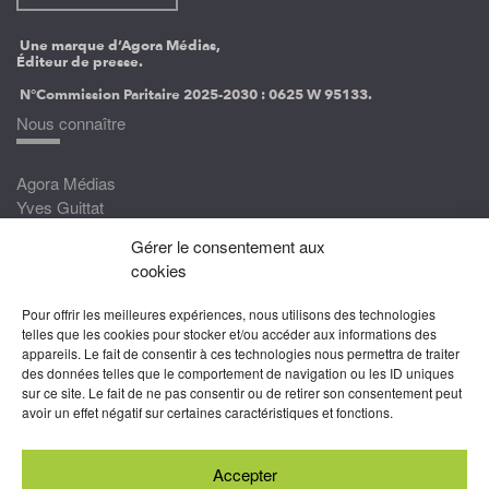
Une marque d’Agora Médias,
Éditeur de presse.
N°Commission Paritaire 2025-2030 :
0625 W 95133.
Nous connaître
Agora Médias
Yves Guittat
Gérer le consentement aux
Nous rejoindre
cookies
Devenez correspondant
Pour offrir les meilleures expériences, nous utilisons des technologies
Rejoignez nos experts
telles que les cookies pour stocker et/ou accéder aux informations des
appareils. Le fait de consentir à ces technologies nous permettra de traiter
Devenez Partenaire
des données telles que le comportement de navigation ou les ID uniques
sur ce site. Le fait de ne pas consentir ou de retirer son consentement peut
Nous suivre
avoir un effet négatif sur certaines caractéristiques et fonctions.
Accepter